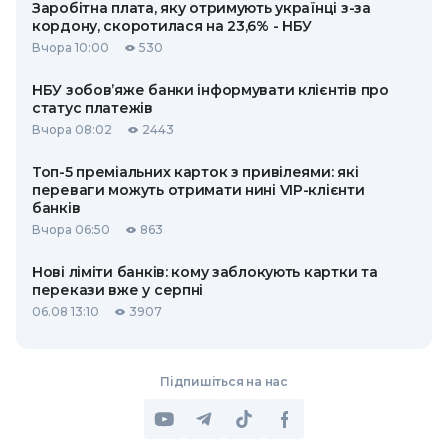
Заробітна плата, яку отримують українці з-за
кордону, скоротилася на 23,6% - НБУ
Вчора 10:00
530
НБУ зобов’яже банки інформувати клієнтів про
статус платежів
Вчора 08:02
2443
Топ-5 преміальних карток з привілеями: які
переваги можуть отримати нині VIP-клієнти
банків
Вчора 06:50
863
Нові ліміти банків: кому заблокують картки та
перекази вже у серпні
06.08 13:10
3907
Підпишіться на нас