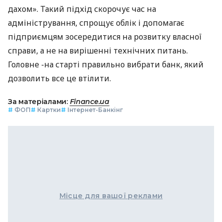
дахом». Такий підхід скорочує час на
адміністрування, спрощує облік і допомагає
підприємцям зосередитися на розвитку власної
справи, а не на вирішенні технічних питань.
Головне -на старті правильно вибрати банк, який
дозволить все це втілити.
За матеріалами:
Finance.ua
#
ФОП
#
Картки
#
Інтернет-Банкінг
Місце для вашої реклами