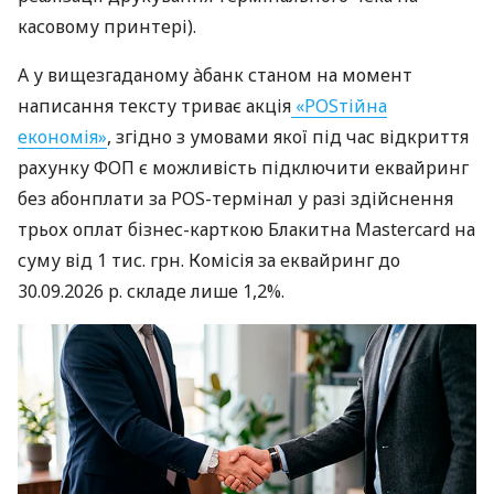
касовому принтері).
А у вищезгаданому àбанк станом на момент
написання тексту триває акція
«POSтійна
економія»
, згідно з умовами якої під час відкриття
рахунку ФОП є можливість підключити еквайринг
без абонплати за POS-термінал у разі здійснення
трьох оплат бізнес-карткою Блакитна Mastercard на
суму від 1 тис. грн. Комісія за еквайринг до
30.09.2026 р. складе лише 1,2%.