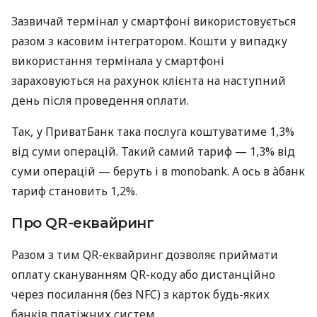
Зазвичай термінал у смартфоні використовується
разом з касовим інтегратором. Кошти у випадку
використання термінала у смартфоні
зараховуються на рахунок клієнта на наступний
день після проведення оплати.
Так, у ПриватБанк така послуга коштуватиме 1,3%
від суми операцій. Такий самий тариф — 1,3% від
суми операцій — беруть і в monobank. А ось в àбанк
тариф становить 1,2%.
Про QR-еквайринг
Разом з тим QR-еквайринг дозволяє приймати
оплату скануванням QR-коду або дистанційно
через посилання (без NFC) з карток будь-яких
банків платіжних систем.