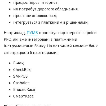
працює через інтернет;
не потребує дорогого обладнання;
простіше оновлюється;
інтегрується з платіжними рішеннями.
Наприклад,
ПУМБ
пропонує партнерські сервіси
РРО, які вже інтегровані з платіжними
інструментами банку. На поточний момент банк
співпрацює з 6 партнерами:
E-чек;
CheckBox;
SM-POS;
Cashalot;
ВчасноКаса;
СмартКаса.