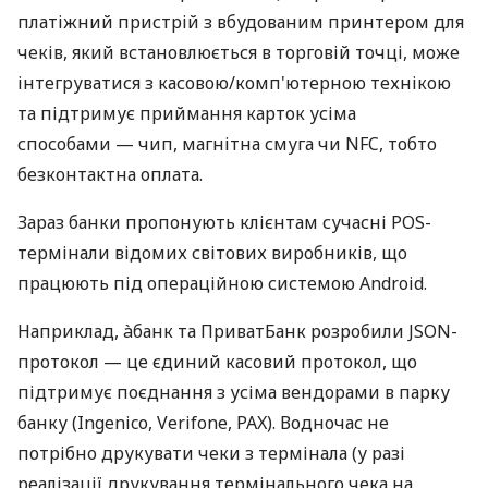
платіжний пристрій з вбудованим принтером для
чеків, який встановлюється в торговій точці, може
інтегруватися з касовою/комп'ютерною технікою
та підтримує приймання карток усіма
способами — чип, магнітна смуга чи NFC, тобто
безконтактна оплата.
Зараз банки пропонують клієнтам сучасні POS-
термінали відомих світових виробників, що
працюють під операційною системою Android.
Наприклад, àбанк та ПриватБанк розробили JSON-
протокол — це єдиний касовий протокол, що
підтримує поєднання з усіма вендорами в парку
банку (Ingenico, Verifone, PAX). Водночас не
потрібно друкувати чеки з термінала (у разі
реалізації друкування термінального чека на