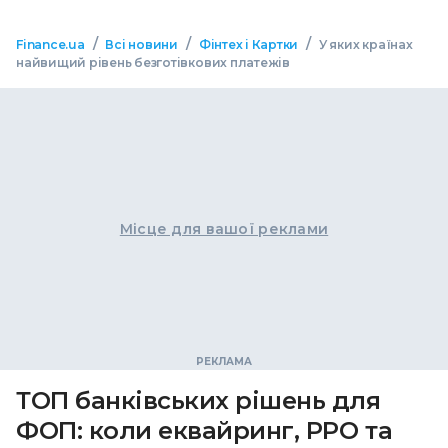
/
/
/
Finance.ua
Всі новини
Фінтех і Картки
У яких країнах
найвищий рівень безготівкових платежів
Місце для вашої реклами
ТОП банківських рішень для
ФОП: коли еквайринг, РРО та