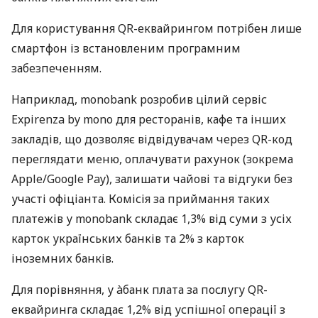
Для користування QR-еквайрингом потрібен лише
смартфон із встановленим програмним
забезпеченням.
Наприклад, monobank розробив цілий сервіс
Expirenza by mono для ресторанів, кафе та інших
закладів, що дозволяє відвідувачам через QR-код
переглядати меню, оплачувати рахунок (зокрема
Apple/Google Pay), залишати чайові та відгуки без
участі офіціанта. Комісія за приймання таких
платежів у monobank складає 1,3% від суми з усіх
карток українських банків та 2% з карток
іноземних банків.
Для порівняння, у àбанк плата за послугу QR-
еквайринга складає 1,2% від успішної операції з