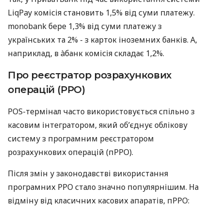
LiqPay комісія становить 1,5% від суми платежу.
monobank бере 1,3% від суми платежу з
українських та 2% - з карток іноземних банків. А,
наприклад, в àбанк комісія складає 1,2%.
Про реєстратор розрахункових
операцій (РРО)
POS-термінал часто використовується спільно з
касовим інтегратором, який об’єднує облікову
систему з програмним реєстратором
розрахункових операцій (пРРО).
Після змін у законодавстві використання
програмних РРО стало значно популярнішим. На
відміну від класичних касових апаратів, пРРО: