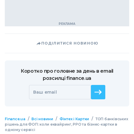
ПОДІЛИТИСЯ НОВИНОЮ
Коротко про головне за день в email
розсилці finance.ua
Ваш email
/
/
/
Finance.ua
Всі новини
Фінтех і Картки
ТОП банківських
рішень для ФОП: коли еквайринг, РРО та бізнес-картки в
одному сервісі