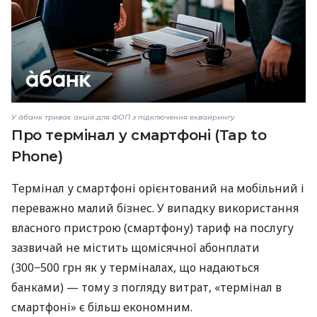
У àбанк триває акція для ФОП з підключення еквайрингу
Про термінал у смартфоні (Tap to
Phone)
Термінал у смартфоні орієнтований на мобільний і
переважно малий бізнес. У випадку використання
власного пристрою (смартфону) тариф на послугу
зазвичай не містить щомісячної абонплати
(300−500 грн як у терміналах, що надаються
банками) — тому з погляду витрат, «термінал в
смартфоні» є більш економним.