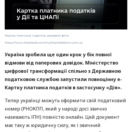
Картка платника податків, джерело фото:
https://www.facebook.com/mykhailofedorov.com.ua
Україна зробила ще один крок у бік повної
відмови від паперових довідок. Міністерство
цифрової трансформації спільно з Державною
податковою службою запустили повноцінну е-
Картку платника податків в застосунку «Дія».
Тепер українці можуть оформити свій податковий
номер (РНОКПП, який у народі досі звично
називають ІПН) повністю онлайн. Цей документ
має таку ж юридичну силу, як і звичний