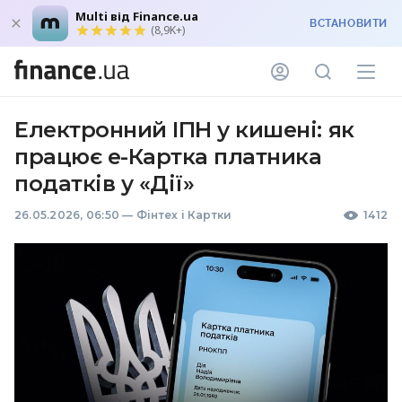
Multi від Finance.ua
ВСТАНОВИТИ
(8,9K+)
Електронний ІПН у кишені: як
працює е-Картка платника
податків у «Дії»
26.05.2026, 06:50
—
Фінтех і Картки
1412