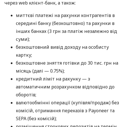
через web клієнт-банк, а також:
миттєві платежі на рахунки контрагентів в
середині банку (безкоштовно) та рахунки в
інших банках (3 грн за платіж незалежно від
суми);
безкоштовний вивід доходу на особисту
картку;
безкоштовне зняття готівки до 30 тис. грн на
місяць (далі — 0.75%);
кредитний ліміт на рахунку — з
автоматичним розрахунком відповідно до
оборотів;
валютообмінні операції (купівля/продаж) без
комісій, отримання переказів з Payoneer та
SEPA (без комісій);
розміщення строкових депозитів на термін