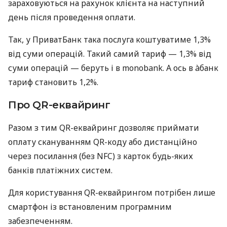
зараховуються на рахунок клієнта на наступний
день після проведення оплати.
Так, у ПриватБанк така послуга коштуватиме 1,3%
від суми операцій. Такий самий тариф — 1,3% від
суми операцій — беруть і в monobank. А ось в àбанк
тариф становить 1,2%.
Про QR-еквайринг
Разом з тим QR-еквайринг дозволяє приймати
оплату скануванням QR-коду або дистанційно
через посилання (без NFC) з карток будь-яких
банків платіжних систем.
Для користування QR-еквайрингом потрібен лише
смартфон із встановленим програмним
забезпеченням.