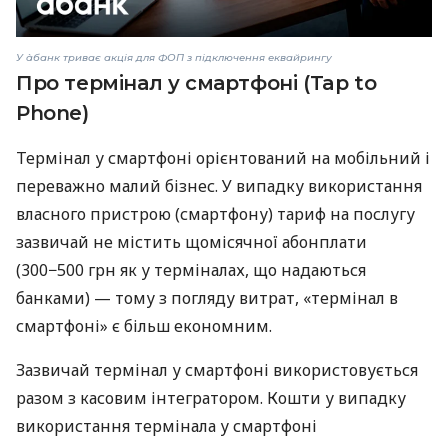
У àбанк триває акція для ФОП з підключення еквайрингу
Про термінал у смартфоні (Tap to
Phone)
Термінал у смартфоні орієнтований на мобільний і
переважно малий бізнес. У випадку використання
власного пристрою (смартфону) тариф на послугу
зазвичай не містить щомісячної абонплати
(300−500 грн як у терміналах, що надаються
банками) — тому з погляду витрат, «термінал в
смартфоні» є більш економним.
Зазвичай термінал у смартфоні використовується
разом з касовим інтегратором. Кошти у випадку
використання термінала у смартфоні