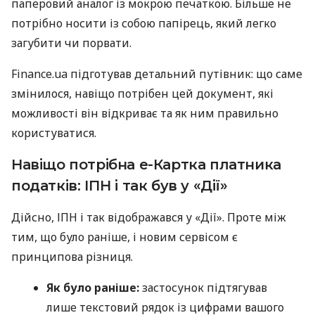
паперовий аналог із мокрою печаткою. Більше не
потрібно носити із собою папірець, який легко
загубити чи порвати.
Finance.ua
підготував детальний путівник: що саме
змінилося, навіщо потрібен цей документ, які
можливості він відкриває та як ним правильно
користуватися.
Навіщо потрібна е-Картка платника
податків: ІПН і так був у «Дії»
Дійсно, ІПН і так відображався у «Дії». Проте між
тим, що було раніше, і новим сервісом є
принципова різниця.
Як було раніше:
застосунок підтягував
лише текстовий рядок із цифрами вашого