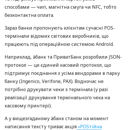
способами — чип, магнітна смуга чи NFC, тобто
безконтактна оплата.
Зараз банки пропонують клієнтам сучасні POS-
термінали відомих світових виробників, що
працюють під операційною системою Android.
Наприклад, àбанк та ПриватБанк розробили JSON-
протокол — це єдиний касовий протокол, що
підтримує поєднання з усіма вендорами в парку
банку (Ingenico, Verifone, PAX). Водночас не
потрібно друкувати чеки з термінала (у разі
реалізації друкування термінального чека на
касовому принтері).
А у вищезгаданому àбанк станом на момент
написання тексту триває акція
«POSтійна