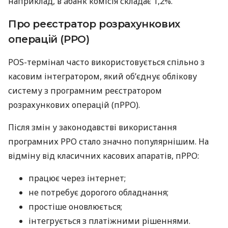
наприклад, в àбанк комісія складає 1,2%.
Про реєстратор розрахункових
операцій (РРО)
POS-термінал часто використовується спільно з
касовим інтегратором, який об’єднує облікову
систему з програмним реєстратором
розрахункових операцій (пРРО).
Після змін у законодавстві використання
програмних РРО стало значно популярнішим. На
відміну від класичних касових апаратів, пРРО:
працює через інтернет;
не потребує дорогого обладнання;
простіше оновлюється;
інтегрується з платіжними рішеннями.