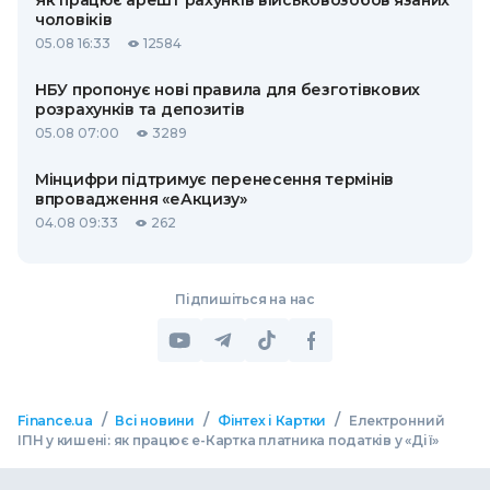
Як працює арешт рахунків військовозобов’язаних
чоловіків
05.08 16:33
12584
НБУ пропонує нові правила для безготівкових
розрахунків та депозитів
05.08 07:00
3289
Мінцифри підтримує перенесення термінів
впровадження «еАкцизу»
04.08 09:33
262
Підпишіться на нас
/
/
/
Finance.ua
Всі новини
Фінтех і Картки
Електронний
ІПН у кишені: як працює е-Картка платника податків у «Дії»