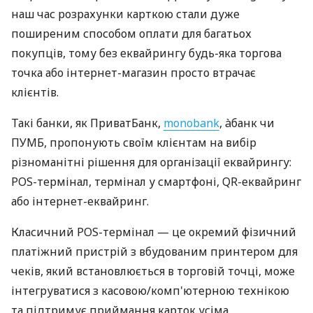
наш час розрахунки карткою стали дуже
поширеним способом оплати для багатьох
покупців, тому без еквайрингу будь-яка торгова
точка або інтернет-магазин просто втрачає
клієнтів.
Такі банки, як ПриватБанк,
monobank
, àбанк чи
ПУМБ, пропонують своїм клієнтам на вибір
різноманітні рішення для організації еквайрингу:
POS-термінал, термінал у смартфоні, QR-еквайринг
або інтернет-еквайринг.
Класичний POS-термінал — це окремий фізичний
платіжний пристрій з вбудованим принтером для
чеків, який встановлюється в торговій точці, може
інтегруватися з касовою/комп'ютерною технікою
та підтримує приймання карток усіма