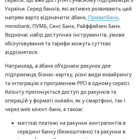
сервіси, що вже доступні сучасному підприємцю з
України. Серед банків, які активно розвивають цей
напрям варто відзначити: àбанк,
ПриватБанк
,
monobank, ПУМБ, Сенс Банк, Райффайзен Банк.
Водночас набір доступних інструментів, умови
обслуговування та тарифи можуть суттєво
відрізнятися.
Наприклад, в àбанк об’єднали рахунок для
підприємця, бізнес-картку, різні види еквайрингу
та інтеграцію з програмним РРО в одному сервісі.
Клієнту пропонується доступ до рахунків та
операцій у форматі онлайн, як у смартфоні, так і
через web клієнт-банк, а також:
миттєві платежі на рахунки контрагентів в
середині банку (безкоштовно) та рахунки в