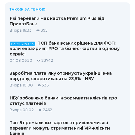
ТАКОЖ ЗА ТЕМОЮ
Які переваги має картка Premium Plus від
ПриватБанк
Вчора 16:33
395
ТОП банківських рішень для ФОП:
ПАРТНЕРСЬКА
коли еквайринг, РРО та бізнес-картки в одному
сервісі
04.08 06:50
23742
Заробітна плата, яку отримують українці з-за
кордону, скоротилася на 23,6% - НБУ
Вчора 10:00
536
НБУ зобов’яже банки інформувати клієнтів про
статус платежів
Вчора 08:02
2462
Топ-5 преміальних карток з привілеями: які
переваги можуть отримати нині VIP-клієнти
банків