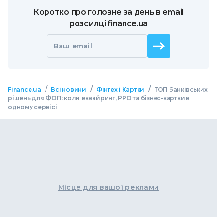
Коротко про головне за день в email
розсилці finance.ua
Ваш email
/
/
/
Finance.ua
Всі новини
Фінтех і Картки
ТОП банківських
рішень для ФОП: коли еквайринг, РРО та бізнес-картки в
одному сервісі
Місце для вашої реклами