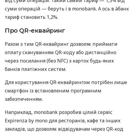
від суми операцій. Такий самий тариф — 1,3% від
суми операцій — беруть і в monobank. А ось в àбанк
тариф становить 1,2%.
Про QR-еквайринг
Разом з тим QR-еквайринг дозволяє приймати
оплату скануванням QR-коду або дистанційно
через посилання (без NFC) з карток будь-яких
банків платіжних систем.
Для користування QR-еквайрингом потрібен лише
смартфон із встановленим програмним
забезпеченням.
Наприклад, monobank розробив цілий сервіс
Expirenza by mono для ресторанів, кафе та інших
закладів, що дозволяє відвідувачам через QR-код