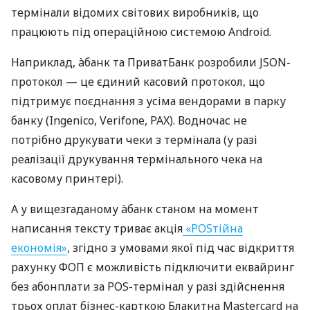
термінали відомих світових виробників, що
працюють під операційною системою Android.
Наприклад, àбанк та ПриватБанк розробили JSON-
протокол — це єдиний касовий протокол, що
підтримує поєднання з усіма вендорами в парку
банку (Ingenico, Verifone, PAX). Водночас не
потрібно друкувати чеки з термінала (у разі
реалізації друкування термінального чека на
касовому принтері).
А у вищезгаданому àбанк станом на момент
написання тексту триває акція
«POSтійна
економія»
, згідно з умовами якої під час відкриття
рахунку ФОП є можливість підключити еквайринг
без абонплати за POS-термінал у разі здійснення
трьох оплат бізнес-карткою Блакитна Mastercard на