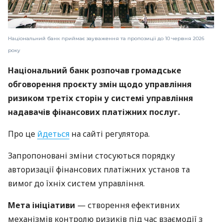
Національний банк приймає зауваження та пропозиції до 10 червня 2026
року
Національний банк розпочав громадське
обговорення проєкту змін щодо управління
ризиком третіх сторін у системі управління
надавачів фінансових платіжних послуг.
Про це
йдеться
на сайті регулятора.
Запропоновані зміни стосуються порядку
авторизації фінансових платіжних установ та
вимог до їхніх систем управління.
Мета ініціативи
— створення ефективних
механізмів контролю ризиків під час взаємодії з