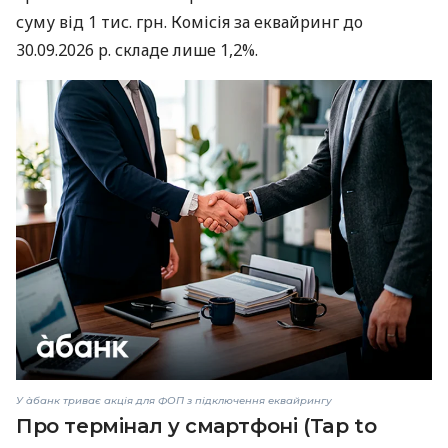
суму від 1 тис. грн. Комісія за еквайринг до
30.09.2026 р. складе лише 1,2%.
У àбанк триває акція для ФОП з підключення еквайрингу
Про термінал у смартфоні (Tap to