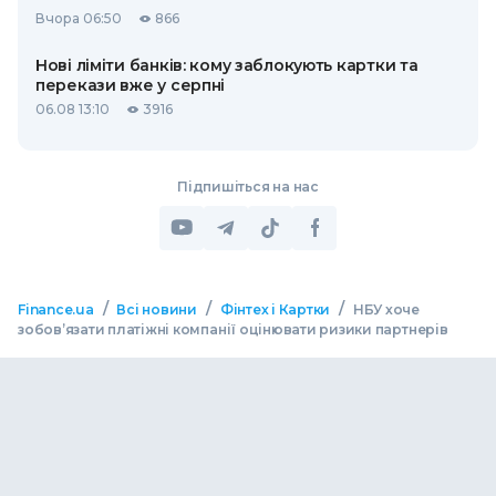
Вчора 06:50
866
Нові ліміти банків: кому заблокують картки та
перекази вже у серпні
06.08 13:10
3916
Підпишіться на нас
/
/
/
Finance.ua
Всі новини
Фінтех і Картки
НБУ хоче
зобов’язати платіжні компанії оцінювати ризики партнерів