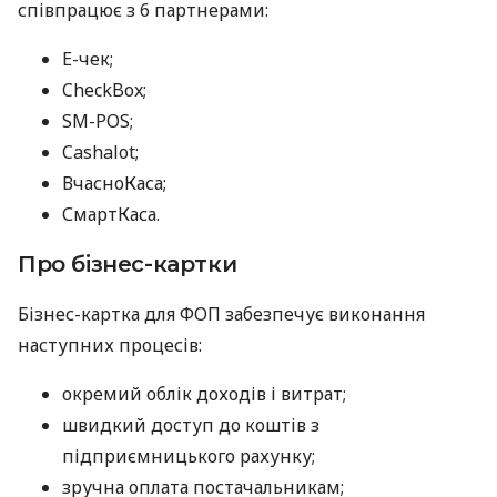
співпрацює з 6 партнерами:
E-чек;
CheckBox;
SM-POS;
Cashalot;
ВчасноКаса;
СмартКаса.
Про бізнес-картки
Бізнес-картка для ФОП забезпечує виконання
наступних процесів:
окремий облік доходів і витрат;
швидкий доступ до коштів з
підприємницького рахунку;
зручна оплата постачальникам;