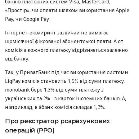
банків платіжних систем Visa, MasterCard,
«Простір», чи оплати шляхом використання Apple
Pay, чи Google Pay.
Інтернет-еквайринг зазвичай не вимагає
щомісячної фіксованої абонентської плати. А от
комісія з кожного платежу відрізняється залежно
від банку.
Так, у ПриватБанк під час використання системи
LiqPay комісія становить 1,5% від суми платежу.
monobank бере 1,3% від суми платежу з
українських та 2% - з карток іноземних банків. А,
наприклад, в àбанк комісія складає 1,2%.
Про реєстратор розрахункових
операцій (РРО)