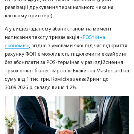
реалізації друкування термінального чека на
касовому принтері).
А у вищезгаданому àбанк станом на момент
написання тексту триває акція
«POSтійна
економія»
, згідно з умовами якої під час відкриття
рахунку ФОП є можливість підключити еквайринг
без абонплати за POS-термінал у разі здійснення
трьох оплат бізнес-карткою Блакитна Mastercard на
суму від 1 тис. грн. Комісія за еквайринг до
30.09.2026 р. складе лише 1,2%.