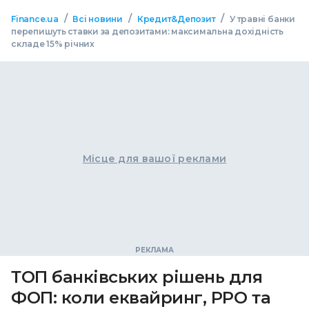
/
/
/
Finance.ua
Всі новини
Кредит&Депозит
У травні банки
перепишуть ставки за депозитами: максимальна дохідність
складе 15% річних
Місце для вашої реклами
ТОП банківських рішень для
ФОП: коли еквайринг, РРО та