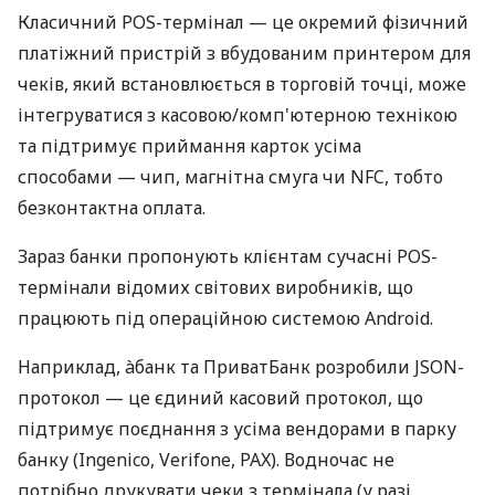
Класичний POS-термінал — це окремий фізичний
платіжний пристрій з вбудованим принтером для
чеків, який встановлюється в торговій точці, може
інтегруватися з касовою/комп'ютерною технікою
та підтримує приймання карток усіма
способами — чип, магнітна смуга чи NFC, тобто
безконтактна оплата.
Зараз банки пропонують клієнтам сучасні POS-
термінали відомих світових виробників, що
працюють під операційною системою Android.
Наприклад, àбанк та ПриватБанк розробили JSON-
протокол — це єдиний касовий протокол, що
підтримує поєднання з усіма вендорами в парку
банку (Ingenico, Verifone, PAX). Водночас не
потрібно друкувати чеки з термінала (у разі