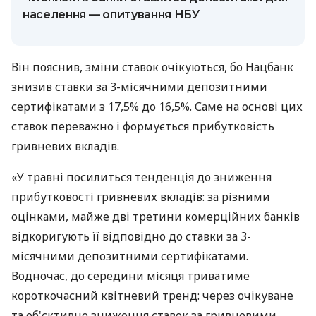
населення — опитування НБУ
Він пояснив, зміни ставок очікуються, бо Нацбанк
знизив ставки за 3-місячними депозитними
сертифікатами з 17,5% до 16,5%. Саме на основі цих
ставок переважно і формується прибутковість
гривневих вкладів.
«У травні посилиться тенденція до зниження
прибутковості гривневих вкладів: за різними
оцінками, майже дві третини комерційних банків
відкоригують її відповідно до ставки за 3-
місячними депозитними сертифікатами.
Водночас, до середини місяця триватиме
короткочасний квітневий тренд: через очікуване
та об'єктивне зниження ставок за гривневими