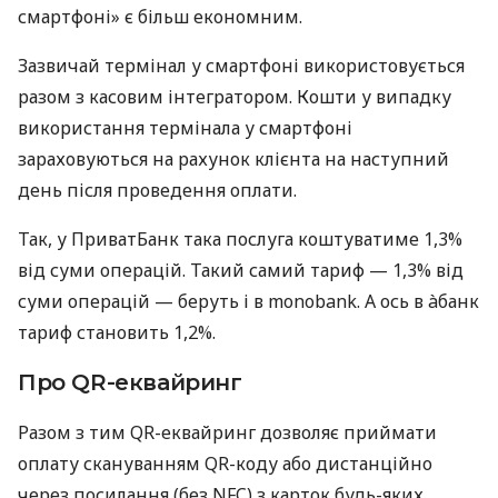
смартфоні» є більш економним.
Зазвичай термінал у смартфоні використовується
разом з касовим інтегратором. Кошти у випадку
використання термінала у смартфоні
зараховуються на рахунок клієнта на наступний
день після проведення оплати.
Так, у ПриватБанк така послуга коштуватиме 1,3%
від суми операцій. Такий самий тариф — 1,3% від
суми операцій — беруть і в monobank. А ось в àбанк
тариф становить 1,2%.
Про QR-еквайринг
Разом з тим QR-еквайринг дозволяє приймати
оплату скануванням QR-коду або дистанційно
через посилання (без NFC) з карток будь-яких