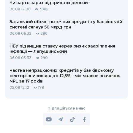
Чи варто зараз відкривати депозит
06.08 12:06
3985
Загальний обсяг іпотечних кредитів у банківській
системі сягнув 50 млрд грн
06.08 06:32
286
НБУ підвищив ставку через ризик закріплення
інфляції — Лепушинський
06.08 05:33
290
Частка непрацюючих кредитів у банківському
секторі знизилася до 12,5% - мінімальне значення
NPL за 17 років
05.08 12:12
178
Підпишіться на нас