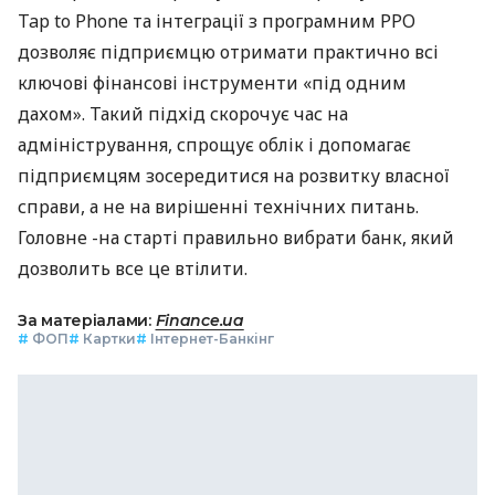
Tap to Phone та інтеграції з програмним РРО
дозволяє підприємцю отримати практично всі
ключові фінансові інструменти «під одним
дахом». Такий підхід скорочує час на
адміністрування, спрощує облік і допомагає
підприємцям зосередитися на розвитку власної
справи, а не на вирішенні технічних питань.
Головне -на старті правильно вибрати банк, який
дозволить все це втілити.
За матеріалами:
Finance.ua
#
ФОП
#
Картки
#
Інтернет-Банкінг