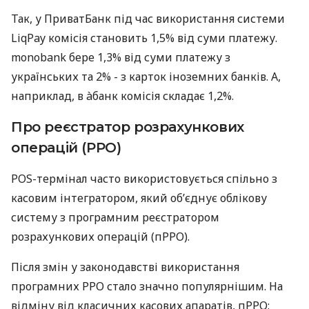
Так, у ПриватБанк під час використання системи
LiqPay комісія становить 1,5% від суми платежу.
monobank бере 1,3% від суми платежу з
українських та 2% - з карток іноземних банків. А,
наприклад, в àбанк комісія складає 1,2%.
Про реєстратор розрахункових
операцій (РРО)
POS-термінал часто використовується спільно з
касовим інтегратором, який об’єднує облікову
систему з програмним реєстратором
розрахункових операцій (пРРО).
Після змін у законодавстві використання
програмних РРО стало значно популярнішим. На
відміну від класичних касових апаратів, пРРО: