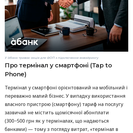
У àбанк триває акція для ФОП з підключення еквайрингу
Про термінал у смартфоні (Tap to
Phone)
Термінал у смартфоні орієнтований на мобільний і
переважно малий бізнес. У випадку використання
власного пристрою (смартфону) тариф на послугу
зазвичай не містить щомісячної абонплати
(300−500 грн як у терміналах, що надаються
банками) — тому з погляду витрат, «термінал в