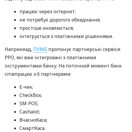
працює через інтернет;
не потребує дорогого обладнання;
простіше оновлюється;
інтегрується з платіжними рішеннями.
Наприклад,
ПУМБ
пропонує партнерські сервіси
РРО, які вже інтегровані з платіжними
інструментами банку. На поточний момент банк
співпрацює з 6 партнерами:
E-чек;
CheckBox;
SM-POS;
Cashalot;
ВчасноКаса;
СмартКаса.