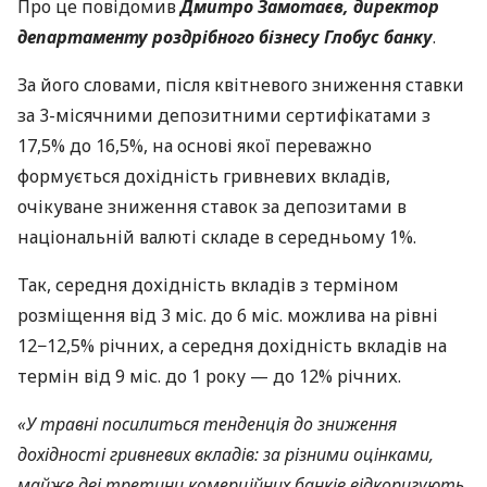
Про це повідомив
Дмитро Замотаєв, директор
департаменту роздрібного бізнесу Глобус банку
.
За його словами, після квітневого зниження ставки
за 3-місячними депозитними сертифікатами з
17,5% до 16,5%, на основі якої переважно
формується дохідність гривневих вкладів,
очікуване зниження ставок за депозитами в
національній валюті складе в середньому 1%.
Так, середня дохідність вкладів з терміном
розміщення від 3 міс. до 6 міс. можлива на рівні
12−12,5% річних, а середня дохідність вкладів на
термін від 9 міс. до 1 року — до 12% річних.
«У травні посилиться тенденція до зниження
дохідності гривневих вкладів: за різними оцінками,
майже дві третини комерційних банків відкоригують