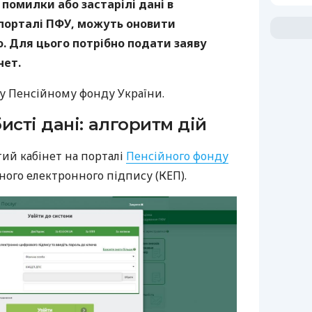
 помилки або застарілі дані в
 порталі ПФУ, можуть оновити
. Для цього потрібно подати заяву
нет.
у Пенсійному фонду України.
исті дані: алгоритм дій
тий кабінет на порталі
Пенсійного фонду
ного електронного підпису (КЕП).