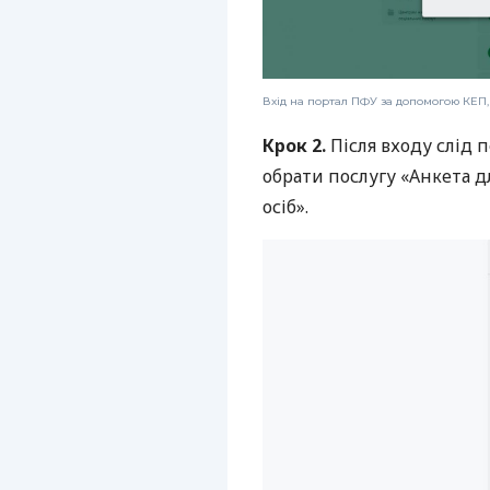
Вхід на портал ПФУ за допомогою КЕП,
Крок 2.
Після входу слід 
обрати послугу «Анкета д
осіб».