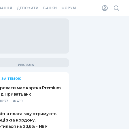
ВАННЯ
ДЕПОЗИТИ
БАНКИ
ФОРУМ
ІЛКА
ВСІ ДЕПОЗИТИ
ВСІ БАНКИ
АННЯ ЖИТЛА ВІД
ДЕПОЗИТИ В USD
ВІДГУКИ ПРО БАНКИ
 ШАХЕДІВ
ДЕПОЗИТИ В EUR
МІКРОФІНАНСОВІ
ХОВКА ЗА КОРДОН
ОРГАНІЗАЦІЇ
БОНУС ДО ДЕПОЗИТІВ
ВІДГУКИ ПРО МФО
УМОВИ АКЦІЇ
КАРТА
 ЗА ТЕМОЮ
ПИТАННЯ ТА ВІДПОВІДІ
ННА ВІНЬЄТКА
ереваги має картка Premium
ДЕПОЗИТНИЙ КАЛЬКУЛЯТОР
від ПриватБанк
 СПІВРОБІТНИКІВ
16:33
419
ПУТІВНИКИ ПО
SSISTANCE
ЗАОЩАДЖЕННЯМ
ітна плата, яку отримують
нці з-за кордону,
АННЯ ВІД
тилася на 23,6% - НБУ
Х ВИПАДКІВ