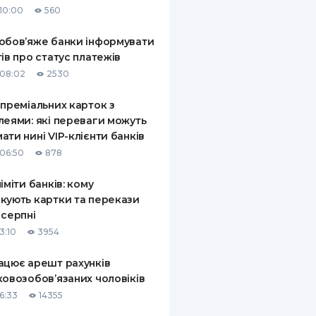
10:00
560
КИ ПО
ВАННЮ
обов’яже банки інформувати
тів про статус платежів
ХОВІ ПОЛІСИ
08:02
2530
І КОМПАНІЇ
 преміальних карток з
леями: які переваги можуть
 ПРО СТРАХОВІ
Ї
ати нині VIP-клієнти банків
06:50
878
А І ОПЛАТА
ліміти банків: кому
И
кують картки та перекази
 серпні
3:10
3954
ацює арешт рахунків
ковозобов’язаних чоловіків
6:33
14355