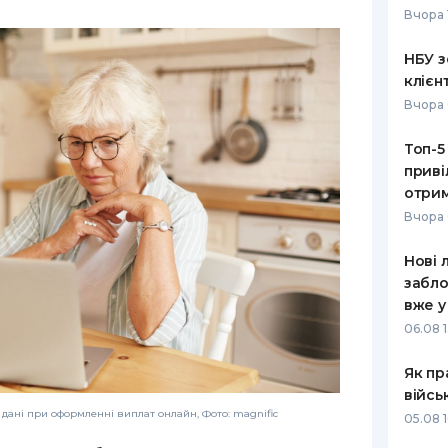
Вчора 
РЕЙТИНГ ДЕБЕТОВИХ
ПУТІВНИ
КАРТОК
СТРАХУ
НБУ з
клієн
ЩОМІСЯЧНИЙ ОГЛЯД
ВСІ СТРА
Вчора 
КЕШБЕКУ
СТРАХОВ
Топ-5
ПУТІВНИКИ ПО
приві
БАНКІВСЬКИХ КАРТКАХ
ВІДГУКИ
КОМПАНІ
отрим
Вчора 
ДОСТАВК
Нові 
КОНТАКТ
забло
вже у
06.08 1
Як пр
війсь
дані при оформленні виплат онлайн, Фото: magnific
05.08 1