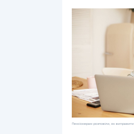
Пенсіонерам розповіли, як виправити 