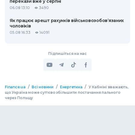
перекази вже у серпні
06.08 13:10
3490
Як працює арешт рахунків військовозобов’язаних
чоловіків
05.08 16:33
14091
Підпишіться на нас
/
/
/
Finance.ua
Всі новини
Енергетика
У Кабміні вважають,
що Україна може суттєво збільшити постачання пального
через Польщу