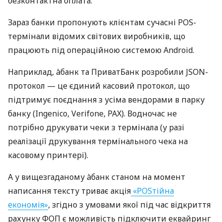
безконтактна оплата.
Зараз банки пропонують клієнтам сучасні POS-
термінали відомих світових виробників, що
працюють під операційною системою Android.
Наприклад, àбанк та ПриватБанк розробили JSON-
протокол — це єдиний касовий протокол, що
підтримує поєднання з усіма вендорами в парку
банку (Ingenico, Verifone, PAX). Водночас не
потрібно друкувати чеки з термінала (у разі
реалізації друкування термінального чека на
касовому принтері).
А у вищезгаданому àбанк станом на момент
написання тексту триває акція
«POSтійна
економія»
, згідно з умовами якої під час відкриття
рахунку ФОП є можливість підключити еквайринг