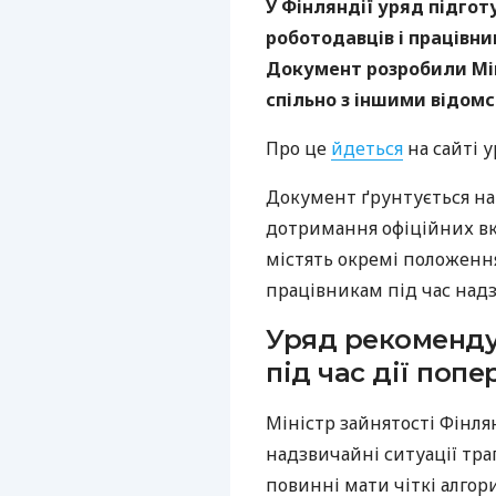
У Фінляндії уряд підгот
роботодавців і працівни
Документ розробили Мін
спільно з іншими відом
Про це
йдеться
на сайті у
Документ ґрунтується на 
дотримання офіційних вка
містять окремі положенн
працівникам під час над
Уряд рекоменду
під час дії поп
Міністр зайнятості Фінля
надзвичайні ситуації тра
повинні мати чіткі алго