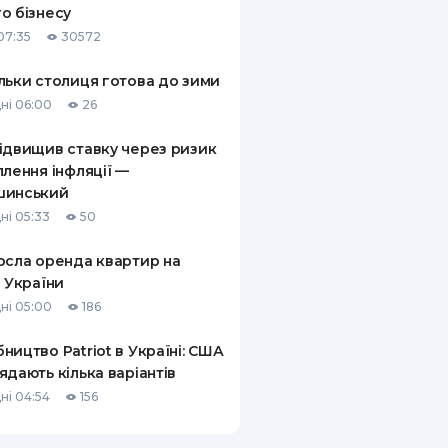
о бізнесу
КИ ПО
07:35
30572
ВАННЮ
льки столиця готова до зими
ХОВІ ПОЛІСИ
ні 06:00
26
І КОМПАНІЇ
ідвищив ставку через ризик
плення інфляції —
 ПРО СТРАХОВІ
Ї
шинський
ні 05:33
50
А І ОПЛАТА
осла оренда квартир на
И
і України
ні 05:00
186
ництво Patriot в Україні: США
ядають кілька варіантів
ні 04:54
156