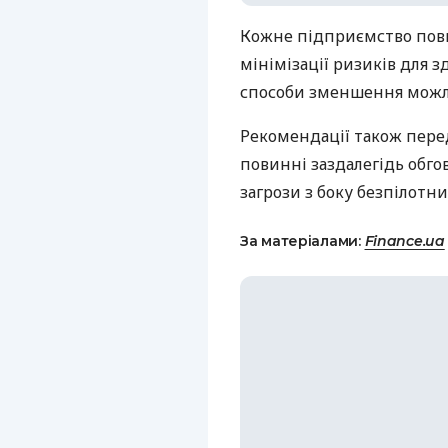
Кожне підприємство пов
мінімізації ризиків для з
способи зменшення можли
Рекомендації також пере
повинні заздалегідь обго
загрози з боку безпілотни
За матеріалами:
Finance.ua