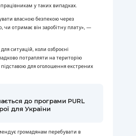
 працівникам у таких випадках.
увати власною безпекою через
, чи отримає він заробітну плату», —
для ситуацій, коли озброєні
адково потрапляти на територію
и підставою для оголошення екстрених
нається до програми PURL
рої для України
омендує громадянам перебувати в