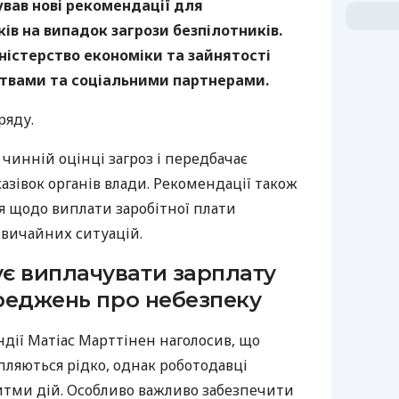
ував нові рекомендації для
ків на випадок загрози безпілотників.
істерство економіки та зайнятості
ствами та соціальними партнерами.
ряду.
чинній оцінці загроз і передбачає
зівок органів влади. Рекомендації також
я щодо виплати заробітної плати
звичайних ситуацій.
є виплачувати зарплату
ереджень про небезпеку
ндії Матіас Марттінен наголосив, що
пляються рідко, однак роботодавці
ритми дій. Особливо важливо забезпечити