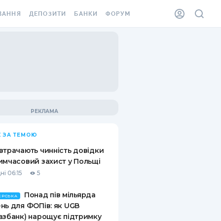
ВАННЯ
ДЕПОЗИТИ
БАНКИ
ФОРУМ
ІЛКА
ВСІ ДЕПОЗИТИ
ВСІ БАНКИ
АННЯ ЖИТЛА ВІД
ДЕПОЗИТИ В USD
ВІДГУКИ ПРО БАНКИ
 ШАХЕДІВ
ДЕПОЗИТИ В EUR
МІКРОФІНАНСОВІ
ХОВКА ЗА КОРДОН
ОРГАНІЗАЦІЇ
БОНУС ДО ДЕПОЗИТІВ
ВІДГУКИ ПРО МФО
УМОВИ АКЦІЇ
КАРТА
 ЗА ТЕМОЮ
ПИТАННЯ ТА ВІДПОВІДІ
ННА ВІНЬЄТКА
втрачають чинність довідки
ДЕПОЗИТНИЙ КАЛЬКУЛЯТОР
имчасовий захист у Польщі
 СПІВРОБІТНИКІВ
ні 06:15
5
ПУТІВНИКИ ПО
SSISTANCE
ЗАОЩАДЖЕННЯМ
Понад пів мільярда
ЕРСЬКА
нь для ФОПів: як UGB
АННЯ ВІД
азбанк) нарощує підтримку
Х ВИПАДКІВ