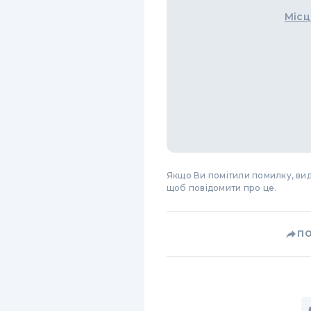
Місц
Якщо Ви помітили помилку, виді
щоб повідомити про це.
П