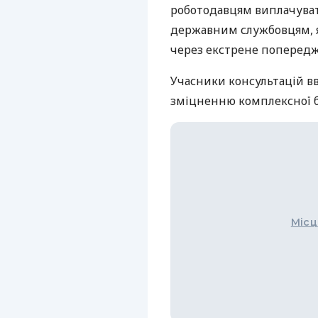
роботодавцям виплачуват
державним службовцям, я
через екстрене попередже
Учасники консультацій в
зміцненню комплексної б
Місц