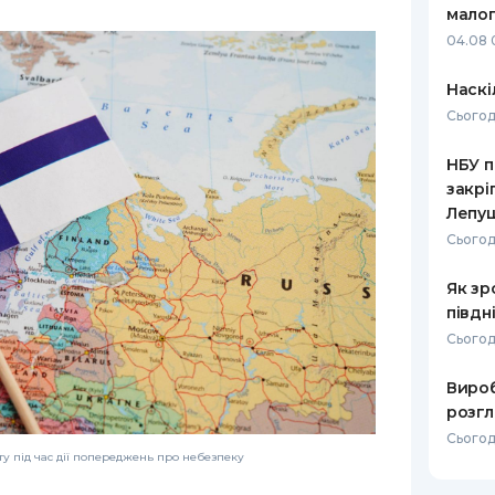
малог
РЕЙТИНГ ДЕБЕТОВИХ
ПУТІВНИ
04.08 
КАРТОК
СТРАХУ
Наскі
ЩОМІСЯЧНИЙ ОГЛЯД
ВСІ СТРА
Сьогод
КЕШБЕКУ
СТРАХОВ
НБУ п
ПУТІВНИКИ ПО
закрі
БАНКІВСЬКИХ КАРТКАХ
ВІДГУКИ
КОМПАНІ
Лепу
Сьогод
ДОСТАВК
Як зр
КОНТАКТ
півдн
Сьогод
Вироб
розгл
Сьогод
у під час дії попереджень про небезпеку