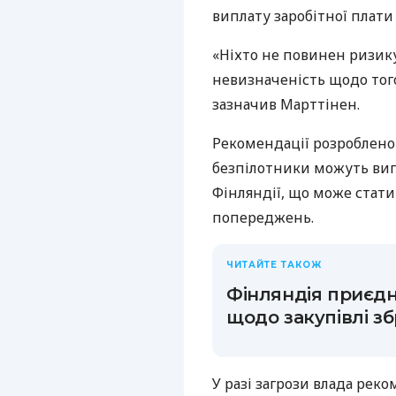
виплату заробітної плати
«Ніхто не повинен ризик
невизначеність щодо того
зазначив Марттінен.
Рекомендації розроблено 
безпілотники можуть вип
Фінляндії, що може стат
попереджень.
ЧИТАЙТЕ ТАКОЖ
Фінляндія приєд
щодо закупівлі зб
У разі загрози влада рек