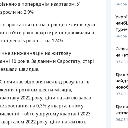
рівняно з попереднім кварталом. У
Вчора 
РЕЙТИНГ ДЕБЕТОВИХ
ПУТІВНИ
зросли на 2,9%.
КАРТОК
СТРАХУ
Украї
найбі
зке зростання цін насправді це лише дуже
ЩОМІСЯЧНИЙ ОГЛЯД
ВСІ СТРА
Туреч
танні п’ять років квартири подорожчали в
КЕШБЕКУ
Вчора 
СТРАХОВ
нні десять років — на 124%.
ПУТІВНИКИ ПО
Скіль
БАНКІВСЬКИХ КАРТКАХ
ВІДГУКИ
ічне зниження цін на житлову
КОМПАНІ
на «в
танні 10 років. За даними Євростату, старі
07.08 1
ДОСТАВК
шевшали швидше.
Де в 
КОНТАКТ
найдо
С починає відрізнятися від результатів
новоб
иження протягом шести місяців,
07.08 
варталу 2022 року, ціни на житло зараз
е зростання на 0,3% у квартальному
Де н
житло
численні, тобто у другому кварталі 2023
06.08 
 кварталом 2022 року, ціни на житло в