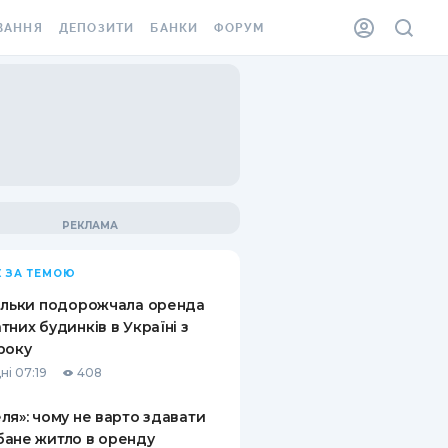
ВАННЯ
ДЕПОЗИТИ
БАНКИ
ФОРУМ
ІЛКА
ВСІ ДЕПОЗИТИ
ВСІ БАНКИ
АННЯ ЖИТЛА ВІД
ДЕПОЗИТИ В USD
ВІДГУКИ ПРО БАНКИ
 ШАХЕДІВ
ДЕПОЗИТИ В EUR
МІКРОФІНАНСОВІ
ХОВКА ЗА КОРДОН
ОРГАНІЗАЦІЇ
БОНУС ДО ДЕПОЗИТІВ
ВІДГУКИ ПРО МФО
УМОВИ АКЦІЇ
КАРТА
 ЗА ТЕМОЮ
ПИТАННЯ ТА ВІДПОВІДІ
ННА ВІНЬЄТКА
ільки подорожчала оренда
ДЕПОЗИТНИЙ КАЛЬКУЛЯТОР
тних будинків в Україні з
 СПІВРОБІТНИКІВ
року
ПУТІВНИКИ ПО
ні 07:19
408
SSISTANCE
ЗАОЩАДЖЕННЯМ
ля»: чому не варто здавати
АННЯ ВІД
ане житло в оренду
Х ВИПАДКІВ