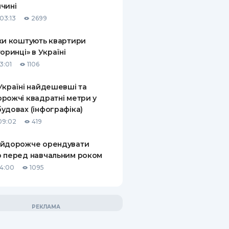
чині
03:13
2699
ки коштують квартири
торинці» в Україні
3:01
1106
Україні найдешевші та
рожчі квадратні метри у
удовах (інфографіка)
09:02
419
айдорожче орендувати
 перед навчальним роком
14:00
1095