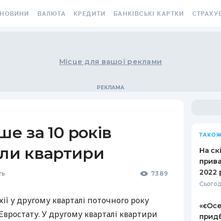
НОВИНИ
ВАЛЮТА
КРЕДИТИ
БАНКІВСЬКІ КАРТКИ
СТРАХУ
ВСІ НОВИНИ
КУРС ВАЛЮТ
ВСІ КРЕДИТИ
ВСІ БАНКІВСЬКІ КАРТКИ
АВТОЦИВ
ВАЛЮТА
КРИПТОВАЛЮТА
ПІДБІР КРЕДИТУ
КРЕДИТНІ КАРТКИ
СТРАХУВ
Місце для вашої реклами
РАКЕТ ТА
ОСОБИСТІ ФІНАНСИ
МІНЯЙЛО
КРЕДИТ ДО ЗАРПЛАТИ
ДЕБЕТОВІ КАРТКИ
МЕДСТРА
АВТОРСЬКІ КОЛОНКИ
МІЖБАНК
КРЕДИТ ОНЛАЙН
З БЕЗКОШТОВНИМ
ВИПУСКОМ ТА
КАСКО
НОВИНИ КОМПАНІЙ
ГОТІВКОВІ КУРСИ
КРЕДИТ БЕЗ ДОВІДОК
ОБСЛУГОВУВАННЯМ
ше за 10 років
ЗЕЛЕНА 
ТАКОЖ
СПЕЦПРОЄКТИ
КАРТКОВІ КУРСИ
РЕЙТИНГ ОНЛАЙН-
З КЕШБЕКОМ
ли квартири
КРЕДИТІВ
ЕЛЕКТРО
На ск
КОРИСНО ЗНАТИ
КУРС НБУ
ВІРТУАЛЬНІ КАРТКИ
прива
КРЕДИТНИЙ КАЛЬКУЛЯТОР
ДМС ДЛЯ
2022 
ть
7389
ТЕСТИ
КУРС BITCOIN
РЕЙТИНГ КАРТОК З
Сьогод
ІПОТЕКА
КЕШБЕКОМ
КАРТКА A
РЕДАКЦІЯ
FOREX
хії у другому кварталі поточного року
«єОсе
ПУТІВНИКИ ПО КРЕДИТАМ
РЕЙТИНГ КАРТОК ДЛЯ
СТРАХУВ
 Євростату. У другому кварталі квартири
придб
КУРСИ МЕТАЛІВ
МАНДРІВНИКІВ
НЕЩАСНИ