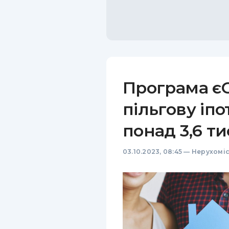
Програма єО
пільгову іп
понад 3,6 т
03.10.2023, 08:45
—
Нерухоміс