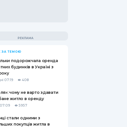
 ЗА ТЕМОЮ
ільки подорожчала оренда
тних будинків в Україні з
року
ні 07:19
408
ля»: чому не варто здавати
ане житло в оренду
07:09
5957
нці стали одними з
льших покупців житла в