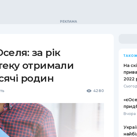
селя: за рік
ТАКОЖ
отеку отримали
На ск
прива
исячі родин
2022 
Сьогод
ть
4280
«єОсе
придб
Вчора 
Украї
найбі