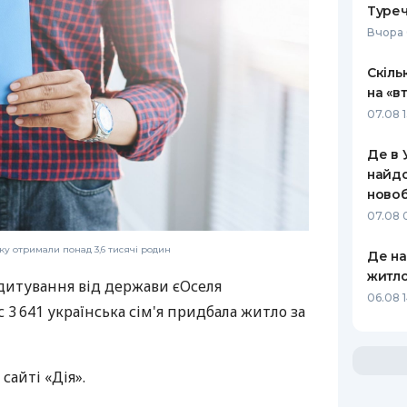
Туреч
Вчора 
Скіль
на «в
07.08 1
Де в 
найдо
новоб
07.08 
еку отримали понад 3,6 тисячі родин
Де н
житло
дитування від держави єОселя
06.08 
с 3 641 українська сім'я придбала житло за
 сайті «Дія».