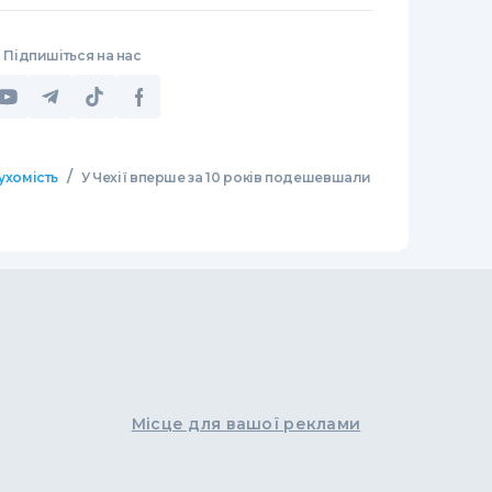
Підпишіться на нас
/
ухомість
У Чехії вперше за 10 років подешевшали
Місце для вашої реклами