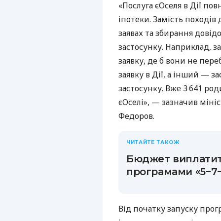
«Послуга єОселя в Дії по
іпотеки. Замість походів 
заявах та збирання довідо
застосунку. Наприклад, з
заявку, де б вони не пер
заявку в Дії, а інший — з
застосунку. Вже 3 641 ро
єОселі», — зазначив мін
Федоров.
ЧИТАЙТЕ ТАКОЖ
Бюджет виплатить
програмами «5−7−
Від початку запуску про