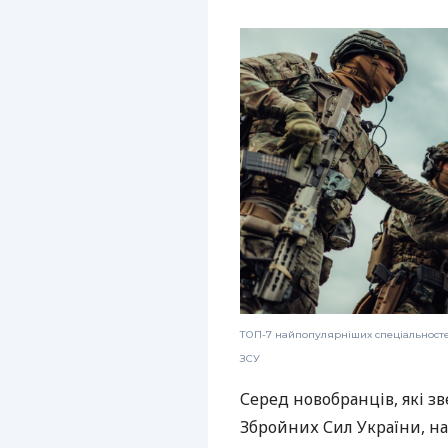
ТОП-7 найпопулярніших спеціальносте
ЗСУ
Серед новобранців, які з
Збройних Сил України, 