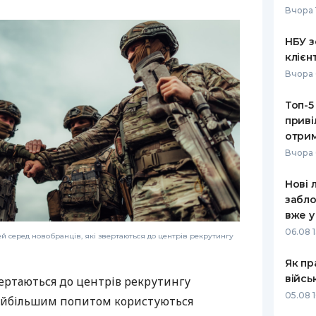
Вчора 
РЕЙТИНГ ДЕБЕТОВИХ
ПУТІВНИ
КАРТОК
СТРАХУ
НБУ з
клієн
ЩОМІСЯЧНИЙ ОГЛЯД
ВСІ СТРА
Вчора 
КЕШБЕКУ
СТРАХОВ
Топ-5
ПУТІВНИКИ ПО
приві
БАНКІВСЬКИХ КАРТКАХ
ВІДГУКИ
КОМПАНІ
отрим
Вчора 
ДОСТАВК
Нові 
КОНТАКТ
забло
вже у
06.08 1
й серед новобранців, які звертаються до центрів рекрутингу
Як пр
війсь
вертаються до центрів рекрутингу
05.08 1
найбільшим попитом користуються