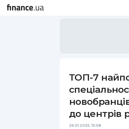
ТОП-7 найп
спеціальнос
новобранців
до центрів 
26.01.2025, 15:08