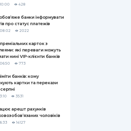
10:00
428
КИ ПО
ВАННЮ
обов’яже банки інформувати
тів про статус платежів
ХОВІ ПОЛІСИ
08:02
2022
І КОМПАНІЇ
 преміальних карток з
леями: які переваги можуть
 ПРО СТРАХОВІ
Ї
ати нині VIP-клієнти банків
06:50
773
А І ОПЛАТА
ліміти банків: кому
И
кують картки та перекази
 серпні
3:10
3531
ацює арешт рахунків
ковозобов’язаних чоловіків
6:33
14127