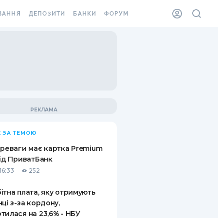
ВАННЯ
ДЕПОЗИТИ
БАНКИ
ФОРУМ
ІЛКА
ВСІ ДЕПОЗИТИ
ВСІ БАНКИ
АННЯ ЖИТЛА ВІД
ДЕПОЗИТИ В USD
ВІДГУКИ ПРО БАНКИ
 ШАХЕДІВ
ДЕПОЗИТИ В EUR
МІКРОФІНАНСОВІ
ХОВКА ЗА КОРДОН
ОРГАНІЗАЦІЇ
БОНУС ДО ДЕПОЗИТІВ
ВІДГУКИ ПРО МФО
УМОВИ АКЦІЇ
КАРТА
 ЗА ТЕМОЮ
ПИТАННЯ ТА ВІДПОВІДІ
ННА ВІНЬЄТКА
ереваги має картка Premium
ДЕПОЗИТНИЙ КАЛЬКУЛЯТОР
від ПриватБанк
 СПІВРОБІТНИКІВ
16:33
252
ПУТІВНИКИ ПО
SSISTANCE
ЗАОЩАДЖЕННЯМ
ітна плата, яку отримують
нці з-за кордону,
АННЯ ВІД
тилася на 23,6% - НБУ
Х ВИПАДКІВ