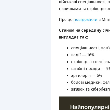
військові спеціальності, 
навичками та стрілецько
Про це
повідомили
в Мін
Станом на середину січн
виглядає так:
спеціальності, пов
водії — 16%
стрілецькі спеціал
штабні посади — 9
артилерія — 6%
бойові медики, фел
зв’язок та кібербез