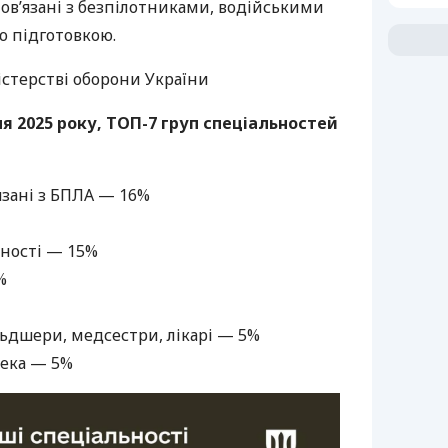
пов’язані з безпілотниками, водійськими
ю підготовкою.
істерстві оборони України
я 2025 року, ТОП-7 груп спеціальностей
’язані з БПЛА — 16%
ьності — 15%
%
ьдшери, медсестри, лікарі — 5%
пека — 5%