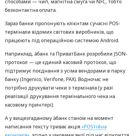
способами — чип, магнітна смуга чи NFC, тобто
безконтактна оплата.
Зараз банки пропонують клієнтам сучасні POS-
термінали відомих світових виробників, що
працюють під операційною системою Android.
Наприклад, àбанк та ПриватБанк розробили JSON-
протокол — це єдиний касовий протокол, що
підтримує поєднання з усіма вендорами в парку
банку (Ingenico, Verifone, PAX). Водночас не
потрібно друкувати чеки з термінала (у разі
реалізації друкування термінального чека на
касовому принтері).
А у вищезгаданому àбанк станом на момент
написання тексту триває акція
«POSтійна
економія»
, згідно з умовами якої під час відкриття