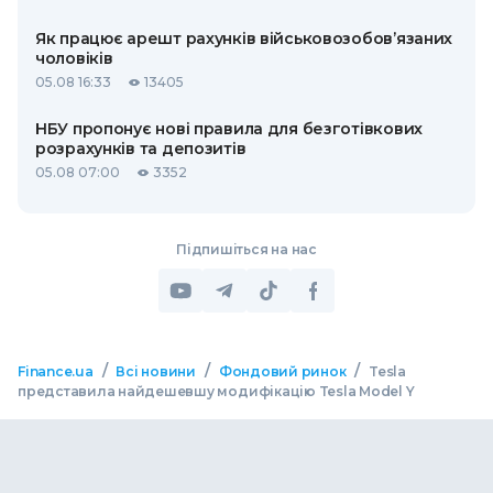
Як працює арешт рахунків військовозобов’язаних
чоловіків
05.08 16:33
13405
НБУ пропонує нові правила для безготівкових
розрахунків та депозитів
05.08 07:00
3352
Підпишіться на нас
/
/
/
Finance.ua
Всі новини
Фондовий ринок
Tesla
представила найдешевшу модифікацію Tesla Model Y