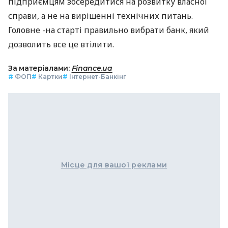
підприємцям зосередитися на розвитку власної
справи, а не на вирішенні технічних питань.
Головне -на старті правильно вибрати банк, який
дозволить все це втілити.
За матеріалами:
Finance.ua
#
ФОП
#
Картки
#
Інтернет-Банкінг
Місце для вашої реклами