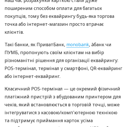
наш час розрахунки карткою стали дуже
поширеним способом оплати для багатьох
покупців, тому без еквайрингу будь-яка торгова
точка або інтернет-магазин просто втрачає
клієнтів.
Такі банки, як ПриватБанк,
monobank
, àбанк чи
ПУМБ, пропонують своїм клієнтам на вибір
різноманітні рішення для організації еквайрингу:
POS-термінал, термінал у смартфоні, QR-еквайринг
або інтернет-еквайринг.
Класичний POS-термінал — це окремий фізичний
платіжний пристрій з вбудованим принтером для
чеків, який встановлюється в торговій точці, може
інтегруватися з касовою/комп'ютерною технікою
та підтримує приймання карток усіма