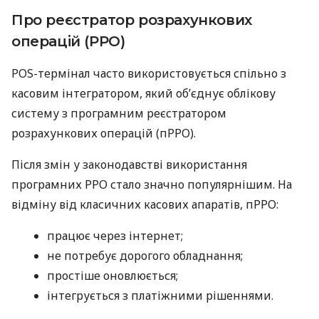
Про реєстратор розрахункових
операцій (РРО)
POS-термінал часто використовується спільно з
касовим інтегратором, який об’єднує облікову
систему з програмним реєстратором
розрахункових операцій (пРРО).
Після змін у законодавстві використання
програмних РРО стало значно популярнішим. На
відміну від класичних касових апаратів, пРРО:
працює через інтернет;
не потребує дорогого обладнання;
простіше оновлюється;
інтегрується з платіжними рішеннями.