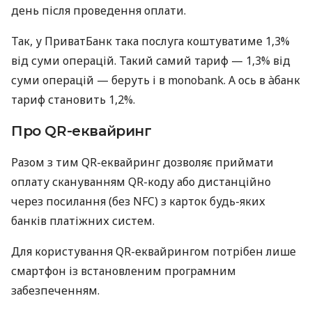
день після проведення оплати.
Так, у ПриватБанк така послуга коштуватиме 1,3%
від суми операцій. Такий самий тариф — 1,3% від
суми операцій — беруть і в monobank. А ось в àбанк
тариф становить 1,2%.
Про QR-еквайринг
Разом з тим QR-еквайринг дозволяє приймати
оплату скануванням QR-коду або дистанційно
через посилання (без NFC) з карток будь-яких
банків платіжних систем.
Для користування QR-еквайрингом потрібен лише
смартфон із встановленим програмним
забезпеченням.