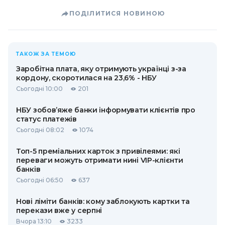
ПОДІЛИТИСЯ НОВИНОЮ
ТАКОЖ ЗА ТЕМОЮ
Заробітна плата, яку отримують українці з-за
кордону, скоротилася на 23,6% - НБУ
Сьогодні 10:00
201
НБУ зобов’яже банки інформувати клієнтів про
статус платежів
Сьогодні 08:02
1074
Топ-5 преміальних карток з привілеями: які
переваги можуть отримати нині VIP-клієнти
банків
Сьогодні 06:50
637
Нові ліміти банків: кому заблокують картки та
перекази вже у серпні
Вчора 13:10
3233