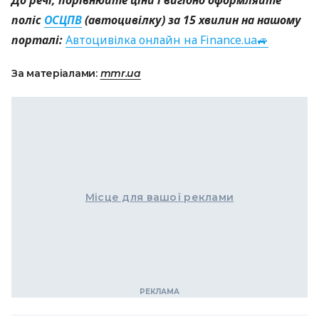
До речі, порівнюйте ціни і вигідно оформляйте
поліс
ОСЦПВ
(автоцивілку) за 15 хвилин на нашому
порталі:
Автоцивілка онлайн на Finance.ua🚙
За матеріалами:
mmr.ua
Місце для вашої реклами