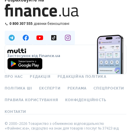
0 800 307 555
дзвінки безкоштовні
Застосунок від Finance.ua
ПРО НАС
РЕДАКЦІЯ
РЕДАКЦІЙНА ПОЛІТИКА
ПОЛІТИКА ШІ
ЕКСПЕРТИ
РЕКЛАМА
СПЕЦПРОЄКТИ
ПРАВИЛА КОРИСТУВАННЯ
КОНФІДЕНЦІЙНІСТЬ
КОНТАКТИ
© 2000–2026 Товариство з обмеженою відповідальністю
«Файненс.юа», свідоцтво на знак для товарів і послуг № 37423 від