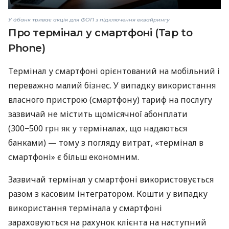
У àбанк триває акція для ФОП з підключення еквайрингу
Про термінал у смартфоні (Tap to
Phone)
Термінал у смартфоні орієнтований на мобільний і
переважно малий бізнес. У випадку використання
власного пристрою (смартфону) тариф на послугу
зазвичай не містить щомісячної абонплати
(300−500 грн як у терміналах, що надаються
банками) — тому з погляду витрат, «термінал в
смартфоні» є більш економним.
Зазвичай термінал у смартфоні використовується
разом з касовим інтегратором. Кошти у випадку
використання термінала у смартфоні
зараховуються на рахунок клієнта на наступний