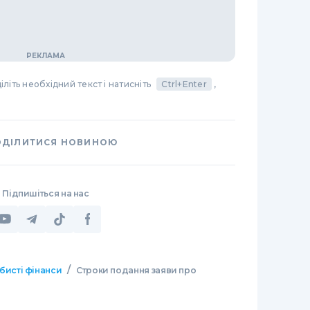
літь необхідний текст і натисніть
Ctrl+Enter
,
ОДІЛИТИСЯ НОВИНОЮ
Підпишіться на нас
/
бисті фінанси
Строки подання заяви про