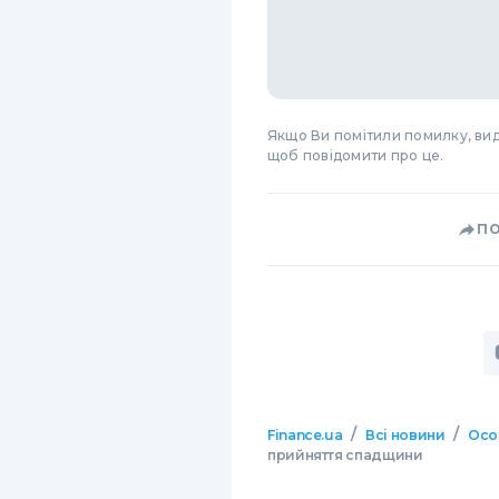
Якщо Ви помітили помилку, виді
щоб повідомити про це.
П
/
/
Finance.ua
Всі новини
Осо
прийняття спадщини