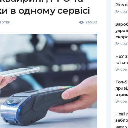
Plus 
ки в одному сервісі
Вчора 
Картки
26502
Зароб
украї
скоро
Вчора 
НБУ з
клієн
Вчора 
Топ-5
приві
отрим
Вчора 
Нові 
забло
вже у