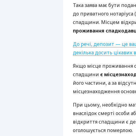
Така заява має бути пода
до приватного нотаріуса 
спадщини. Місцем відк
проживання спадкодавц
До речі, депозит — це в
декілька досить цікавих в
Якщо місце проживання с
спадщини
є місцезнахо
його частини, а за відсу
місцезнаходження основн
При цьому, необхідно мат
внаслідок смерті особи а
відкриття спадщини є ден
оголошується померлою.