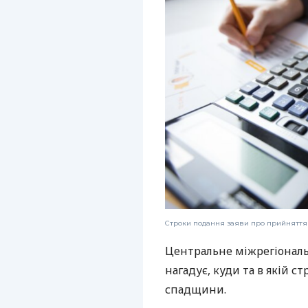
Строки подання заяви про прийнятт
Центральне міжрегіональ
нагадує, куди та в якій с
спадщини.