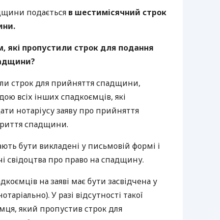
дщини подається
в шестимісячний строк
ини.
, які пропустили строк для подання
падщини?
или строк для прийняття спадщини,
ою всіх інших спадкоємців, які
ти нотаріусу заяву про прийняття
криття спадщини.
ають бути викладені у письмовій формі і
чі свідоцтва про право на спадщину.
дкоємців на заяві має бути засвідчена у
таріально). У разі відсутності такої
мця, який пропустив строк для