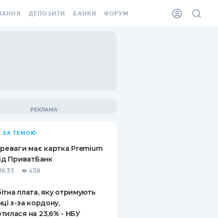
ВАННЯ
ДЕПОЗИТИ
БАНКИ
ФОРУМ
ІЛКА
ВСІ ДЕПОЗИТИ
ВСІ БАНКИ
АННЯ ЖИТЛА ВІД
ДЕПОЗИТИ В USD
ВІДГУКИ ПРО БАНКИ
 ШАХЕДІВ
ДЕПОЗИТИ В EUR
МІКРОФІНАНСОВІ
ХОВКА ЗА КОРДОН
ОРГАНІЗАЦІЇ
БОНУС ДО ДЕПОЗИТІВ
ВІДГУКИ ПРО МФО
УМОВИ АКЦІЇ
КАРТА
 ЗА ТЕМОЮ
ПИТАННЯ ТА ВІДПОВІДІ
ННА ВІНЬЄТКА
ереваги має картка Premium
ДЕПОЗИТНИЙ КАЛЬКУЛЯТОР
від ПриватБанк
 СПІВРОБІТНИКІВ
16:33
438
ПУТІВНИКИ ПО
SSISTANCE
ЗАОЩАДЖЕННЯМ
ітна плата, яку отримують
нці з-за кордону,
АННЯ ВІД
тилася на 23,6% - НБУ
Х ВИПАДКІВ