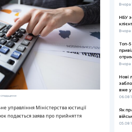
Вчора 
РЕЙТИНГ ДЕБЕТОВИХ
ПУТІВНИ
КАРТОК
СТРАХУ
НБУ з
клієн
ЩОМІСЯЧНИЙ ОГЛЯД
ВСІ СТРА
Вчора 
КЕШБЕКУ
СТРАХОВ
Топ-5
ПУТІВНИКИ ПО
приві
БАНКІВСЬКИХ КАРТКАХ
ВІДГУКИ
КОМПАНІ
отрим
Вчора 
ДОСТАВК
Нові 
КОНТАКТ
забло
вже у
я спадщини
06.08 1
не управління Міністерства юстиції
Як пр
трок подається заява про прийняття
війсь
05.08 1