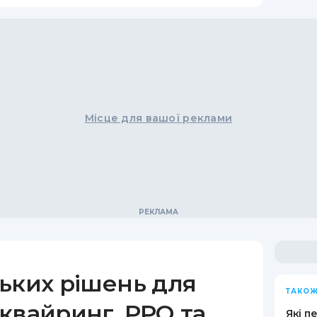
Місце для вашої реклами
ьких рішень для
ТАКОЖ
квайринг, РРО та
Які п