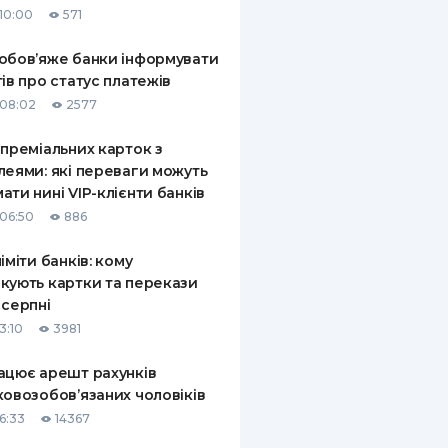
10:00
571
КИ ПО
ВАННЮ
обов’яже банки інформувати
тів про статус платежів
ХОВІ ПОЛІСИ
08:02
2577
І КОМПАНІЇ
 преміальних карток з
леями: які переваги можуть
 ПРО СТРАХОВІ
Ї
ати нині VIP-клієнти банків
06:50
886
А І ОПЛАТА
ліміти банків: кому
И
кують картки та перекази
 серпні
3:10
3981
ацює арешт рахунків
ковозобов’язаних чоловіків
6:33
14367