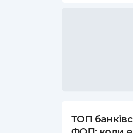
ТОП банківс
ФОП: коли е