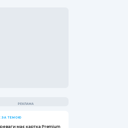
 ЗА ТЕМОЮ
ереваги має картка Premium