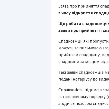
Заява про прийняття спа
з часу відкриття спадщ
Що робити спадкоємцям
заяви про прийняття с
Спадкоємці, які пропуст
можуть за письмовою згод
прийняли спадщину, пода
спадщини за місцем від
Такі заяви спадкоємців м
подані нотаріусу до вида
Справжність підписів спа
встановленому порядку (но
згоди за позовом спадкоє