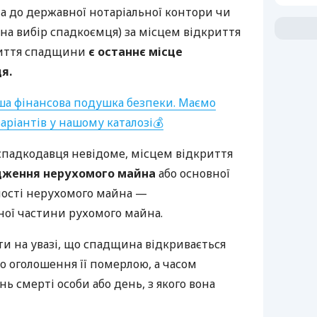
на до державної нотаріальної контори чи
(на вибір спадкоємця) за місцем відкриття
риття спадщини
є останнє місце
я.
аша фінансова подушка безпеки. Маємо
аріантів у нашому каталозі💰
падкодавця невідоме, місцем відкриття
дження нерухомого майна
або основної
тності нерухомого майна —
ої частини рухомого майна.
и на увазі, що спадщина відкривається
бо оголошення її померлою, а часом
ь смерті особи або день, з якого вона