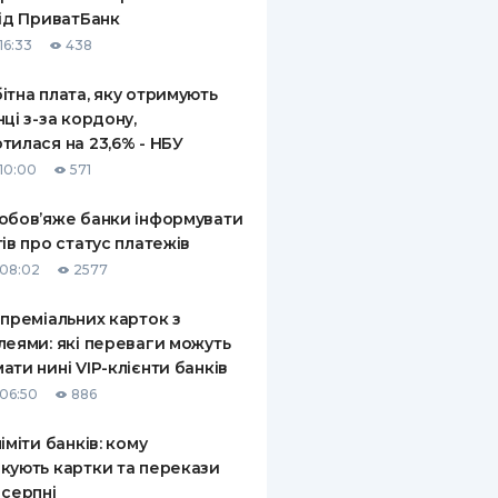
від ПриватБанк
16:33
438
ітна плата, яку отримують
нці з-за кордону,
тилася на 23,6% - НБУ
10:00
571
обов’яже банки інформувати
тів про статус платежів
08:02
2577
 преміальних карток з
леями: які переваги можуть
ати нині VIP-клієнти банків
06:50
886
ліміти банків: кому
кують картки та перекази
 серпні