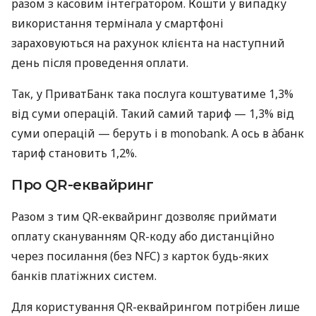
разом з касовим інтегратором. Кошти у випадку
використання термінала у смартфоні
зараховуються на рахунок клієнта на наступний
день після проведення оплати.
Так, у ПриватБанк така послуга коштуватиме 1,3%
від суми операцій. Такий самий тариф — 1,3% від
суми операцій — беруть і в monobank. А ось в àбанк
тариф становить 1,2%.
Про QR-еквайринг
Разом з тим QR-еквайринг дозволяє приймати
оплату скануванням QR-коду або дистанційно
через посилання (без NFC) з карток будь-яких
банків платіжних систем.
Для користування QR-еквайрингом потрібен лише