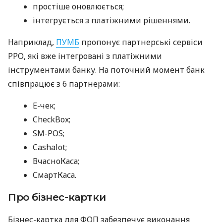
простіше оновлюється;
інтегрується з платіжними рішеннями.
Наприклад,
ПУМБ
пропонує партнерські сервіси
РРО, які вже інтегровані з платіжними
інструментами банку. На поточний момент банк
співпрацює з 6 партнерами:
E-чек;
CheckBox;
SM-POS;
Cashalot;
ВчасноКаса;
СмартКаса.
Про бізнес-картки
Бізнес-картка для ФОП забезпечує виконання