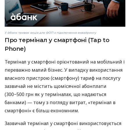
У àбанк триває акція для ФОП з підключення еквайрингу
Про термінал у смартфоні (Tap to
Phone)
Термінал у смартфоні орієнтований на мобільний і
переважно малий бізнес. У випадку використання
власного пристрою (смартфону) тариф на послугу
зазвичай не містить щомісячної абонплати
(300−500 грн як у терміналах, що надаються
банками) — тому з погляду витрат, «термінал в
смартфоні» є більш економним.
Зазвичай термінал у смартфоні використовується