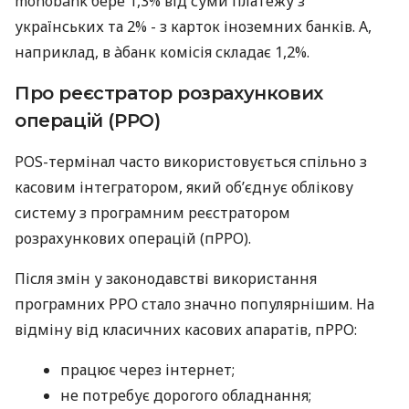
monobank бере 1,3% від суми платежу з
українських та 2% - з карток іноземних банків. А,
наприклад, в àбанк комісія складає 1,2%.
Про реєстратор розрахункових
операцій (РРО)
POS-термінал часто використовується спільно з
касовим інтегратором, який об’єднує облікову
систему з програмним реєстратором
розрахункових операцій (пРРО).
Після змін у законодавстві використання
програмних РРО стало значно популярнішим. На
відміну від класичних касових апаратів, пРРО:
працює через інтернет;
не потребує дорогого обладнання;