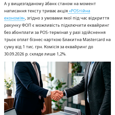
А у вищезгаданому àбанк станом на момент
написання тексту триває акція
«POSтійна
економія»
, згідно з умовами якої під час відкриття
рахунку ФОП є можливість підключити еквайринг
без абонплати за POS-термінал у разі здійснення
трьох оплат бізнес-карткою Блакитна Mastercard на
суму від 1 тис. грн. Комісія за еквайринг до
30.09.2026 р. складе лише 1,2%.