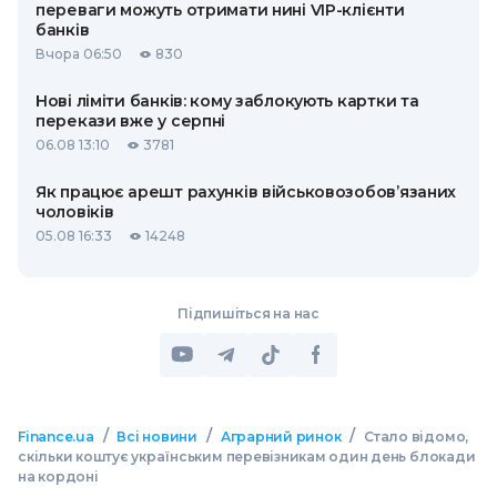
переваги можуть отримати нині VIP-клієнти
банків
Вчора 06:50
830
Нові ліміти банків: кому заблокують картки та
перекази вже у серпні
06.08 13:10
3781
Як працює арешт рахунків військовозобов’язаних
чоловіків
05.08 16:33
14248
Підпишіться на нас
/
/
/
Finance.ua
Всі новини
Аграрний ринок
Стало відомо,
скільки коштує українським перевізникам один день блокади
на кордоні