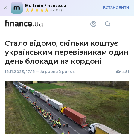
Multi від Finance.ua
ВСТАНОВИТИ
(8,9K+)
Стало відомо, скільки коштує
українським перевізникам один
день блокади на кордоні
16.11.2023, 17:15
—
Аграрний ринок
481