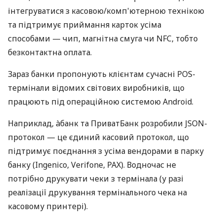
інтегруватися з касовою/комп'ютерною технікою
та підтримує приймання карток усіма
способами — чип, магнітна смуга чи NFC, тобто
безконтактна оплата.
Зараз банки пропонують клієнтам сучасні POS-
термінали відомих світових виробників, що
працюють під операційною системою Android.
Наприклад, àбанк та ПриватБанк розробили JSON-
протокол — це єдиний касовий протокол, що
підтримує поєднання з усіма вендорами в парку
банку (Ingenico, Verifone, PAX). Водночас не
потрібно друкувати чеки з термінала (у разі
реалізації друкування термінального чека на
касовому принтері).