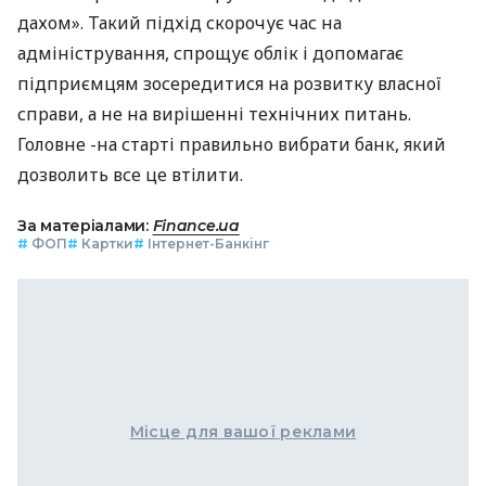
дахом». Такий підхід скорочує час на
адміністрування, спрощує облік і допомагає
підприємцям зосередитися на розвитку власної
справи, а не на вирішенні технічних питань.
Головне -на старті правильно вибрати банк, який
дозволить все це втілити.
За матеріалами:
Finance.ua
#
ФОП
#
Картки
#
Інтернет-Банкінг
Місце для вашої реклами