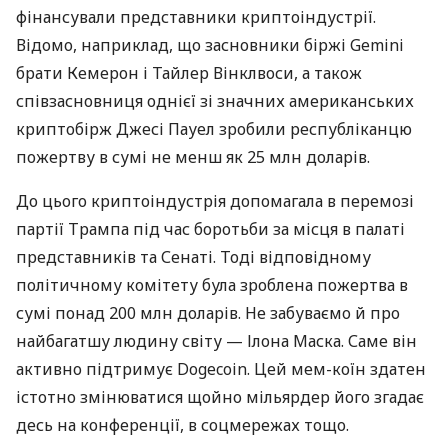
фінансували представники криптоіндустрії.
Відомо, наприклад, що засновники біржі Gemini
брати Кемерон і Тайлер Вінклвоси, а також
співзасновниця однієї зі значних американських
криптобірж Джесі Пауел зробили республіканцю
пожертву в сумі не менш як 25 млн доларів.
До цього криптоіндустрія допомагала в перемозі
партії Трампа під час боротьби за місця в палаті
представників та Сенаті. Тоді відповідному
політичному комітету була зроблена пожертва в
сумі понад 200 млн доларів. Не забуваємо й про
найбагатшу людину світу — Ілона Маска. Саме він
активно підтримує Dogecoin. Цей мем-коїн здатен
істотно змінюватися щойно мільярдер його згадає
десь на конференції, в соцмережах тощо.