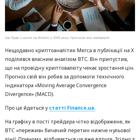
Що буде з ціною на Вitcoin у 2025 році: прогнози від трейдерів
Нещодавно криптоаналітик Мегсa в публікації на X
поділився власним аналізом ВТС. Він припустив,
що на провідну криптовалюту чекає зростання цін.
Прогноз свій він робив за допомоги технічного
індикатора «Moving Average Convergence
Divergence» (MACD).
Про це йдеться у
статті Finance.ua.
На графіку в пості трейдера чітко відображене, як
ВТС «пережив» бичачий перетин нижче нульової
лінії. Причому, відбувається це вже вдруге. Згідно з