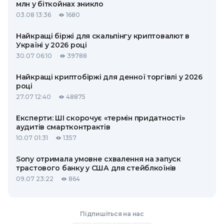
млн у біткойнах зникло
03.08 13:36
1680
Найкращі біржі для скальпінгу криптовалют в
Україні у 2026 році
30.07 06:10
39788
Найкращі криптобіржі для денної торгівлі у 2026
році
27.07 12:40
48875
Експерти: ШІ скорочує «термін придатності»
аудитів смартконтрактів
10.07 01:31
1357
Sony отримала умовне схвалення на запуск
трастового банку у США для стейблкоїнів
09.07 23:22
864
Підпишіться на нас