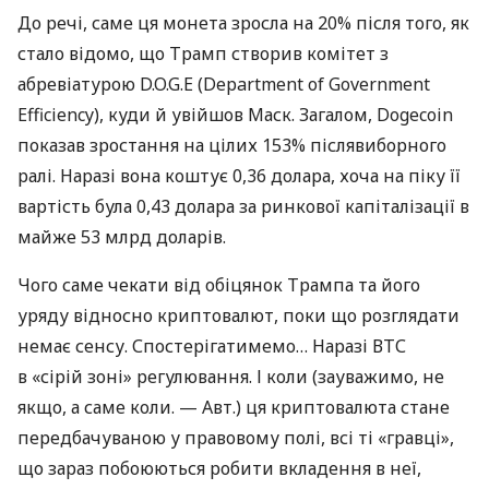
До речі, саме ця монета зросла на 20% після того, як
стало відомо, що Трамп створив комітет з
абревіатурою D.O.G.E (Department of Government
Efficiency), куди й увійшов Маск. Загалом, Dogecoin
показав зростання на цілих 153% післявиборного
ралі. Наразі вона коштує 0,36 долара, хоча на піку її
вартість була 0,43 долара за ринкової капіталізації в
майже 53 млрд доларів.
Чого саме чекати від обіцянок Трампа та його
уряду відносно криптовалют, поки що розглядати
немає сенсу. Спостерігатимемо… Наразі ВТС
в «сірій зоні» регулювання. І коли (зауважимо, не
якщо, а саме коли. — Авт.) ця криптовалюта стане
передбачуваною у правовому полі, всі ті «гравці»,
що зараз побоюються робити вкладення в неї,