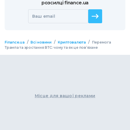
розсилці finance.ua
Ваш email
/
/
/
Finance.ua
Всі новини
Криптовалюта
Перемога
Трампа та зростання ВТС: чому та як це пов’язане
Місце для вашої реклами