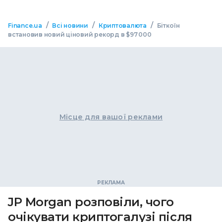
/
/
/
Finance.ua
Всі новини
Криптовалюта
Біткоїн
встановив новий ціновий рекорд в $97 000
Місце для вашої реклами
JP Morgan розповіли, чого
очікувати криптогалузі після