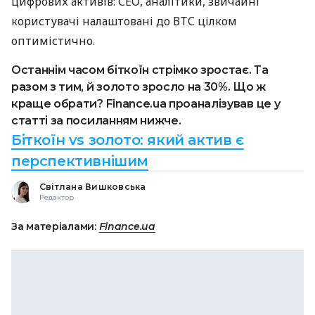
цифрових активів: СЕО, аналітики, звичайні
користувачі налаштовані до ВТС цілком
оптимістично.
Останнім часом біткоїн стрімко зростає. Та
разом з тим, й золото зросло на 30%. Що ж
краще обрати? Finance.ua проаналізував це у
статті за посиланням нижче.
Біткоїн vs золото: який актив є
перспективнішим
Світлана Вишковська
Редактор
За матеріалами:
Finance.ua