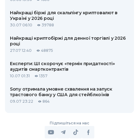
Найкращі біржі для скальпінгу криптовалют в
Україні у 2026 році
30.07 06:10
39788
Найкращі криптобіржі для денної торгівлі у 2026
році
27.07 12:40
48875
Експерти: ШІ скорочує «термін придатності»
аудитів смартконтрактів
10.07 01:31
1357
Sony отримала умовне схвалення на запуск
трастового банку у США для стейблкоїнів
09.07 23:22
864
Підпишіться на нас