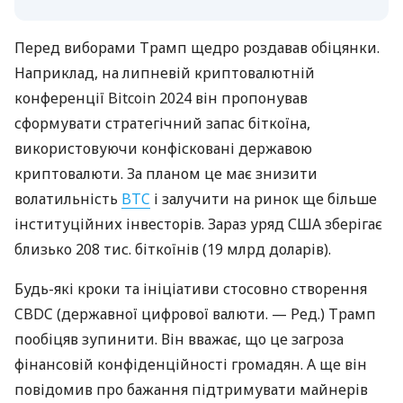
Перед виборами Трамп щедро роздавав обіцянки.
Наприклад, на липневій криптовалютній
конференції Bitcoin 2024 він пропонував
сформувати стратегічний запас біткоїна,
використовуючи конфісковані державою
криптовалюти. За планом це має знизити
волатильність
BTC
і залучити на ринок ще більше
інституційних інвесторів. Зараз уряд США зберігає
близько 208 тис. біткоїнів (19 млрд доларів).
Будь-які кроки та ініціативи стосовно створення
CBDC (державної цифрової валюти. — Ред.) Трамп
пообіцяв зупинити. Він вважає, що це загроза
фінансовій конфіденційності громадян. А ще він
повідомив про бажання підтримувати майнерів