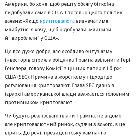
Америки, бо хоче, щоб решту обсягу біткоїна
видобували саме в США. Стосовно цього політик
заявив: «Якщо
криптовалюта
визначатиме
майбутнє, я хочу, щоб її добували, майнили
й „виробляли“ у США».
Це все дуже добре, але особливо ентузіазму
інвесторів сприяла обіцянка Трампа звільнити Гері
Генслера, голову Комісії з цінних паперів і бірж
США (SEC). Причина в жорсткому підході до
регулювання криптовалют. Глава SEC давно в
ієрархії американської влади вважається головним
противником криптовалют.
Чи будуть реалізовані плани Трампа, не відомо,
але криптовалютний ринок, судячи з всього, в це
вірить. До речі, президентську кампанію