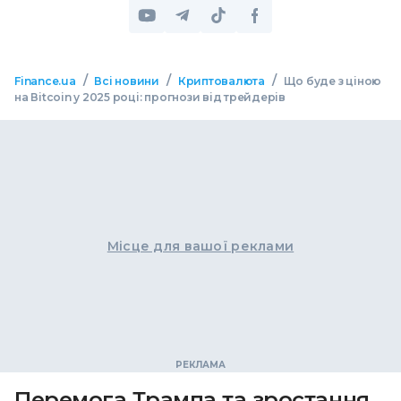
/
/
/
Finance.ua
Всі новини
Криптовалюта
Що буде з ціною
на Вitcoin у 2025 році: прогнози від трейдерів
Місце для вашої реклами
Перемога Трампа та зростання