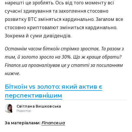
нарешті це зроблять. Ось від того моменту всі
сучасні здивування та захоплення стосовно
розвитку ВТС зміняться кардинально. Загалом все
стосовно криптовалют зміниться кардинально.
Зокрема й суми дивідендів.
Останнім часом біткоїн стрімко зростає. Та разом з
тим, й золото зросло на 30%. Що ж краще обрати?
Finance.ua проаналізував це у статті за посиланням
нижче.
Біткоїн vs золото: який актив є
перспективнішим
Світлана Вишковська
Редактор
За матеріалами:
Finance.ua