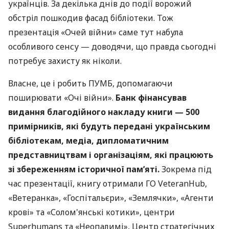
українців. За декілька днів до події ворожий
обстріл пошкодив фасад бібліотеки. Тож
презентація «Очей війни» саме тут набула
особливого сенсу — доводячи, що правда сьогодні
потребує захисту як ніколи.
Власне, це і робить ПУМБ, допомагаючи
поширювати «Очі війни».
Банк фінансував
видання благодійного накладу книги — 500
примірників, які будуть передані українським
бібліотекам, медіа, дипломатичним
представництвам і організаціям, які працюють
зі збереженням історичної пам’яті.
Зокрема під
час презентації, книгу отримали ГО VeteranHub,
«Ветеранка», «Госпітальєри», «Землячки», «Агенти
крові» та «Солом'янські котики», центри
Superhumans та «Неопалимі», Центр стратегічних