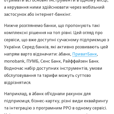
отримати всі основні інструменти в одному місці,
а керування ними здійснювати через мобільний
застосунок або інтернет-банкінг.
Нижче розглянемо банки, що пропонують такі
комплексні рішення на топ рівні. Цей огляд про
сервіси, що вже доступні сучасному підприємцю з
України. Серед банків, які активно розвивають цей
напрям варто відзначити: àбанк,
ПриватБанк
,
monobank, ПУМБ, Сенс Банк, Райффайзен Банк.
Водночас набір доступних інструментів, умови
обслуговування та тарифи можуть суттєво
відрізнятися.
Наприклад, в àбанк об’єднали рахунок для
підприємця, бізнес-картку, різні види еквайрингу
та інтеграцію з програмним РРО в одному сервісі.