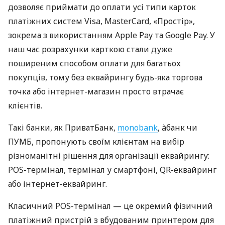
дозволяє приймати до оплати усі типи карток
платіжних систем Visa, MasterCard, «Простір»,
зокрема з використанням Apple Pay та Google Pay. У
наш час розрахунки карткою стали дуже
поширеним способом оплати для багатьох
покупців, тому без еквайрингу будь-яка торгова
точка або інтернет-магазин просто втрачає
клієнтів.
Такі банки, як ПриватБанк,
monobank
, àбанк чи
ПУМБ, пропонують своїм клієнтам на вибір
різноманітні рішення для організації еквайрингу:
POS-термінал, термінал у смартфоні, QR-еквайринг
або інтернет-еквайринг.
Класичний POS-термінал — це окремий фізичний
платіжний пристрій з вбудованим принтером для