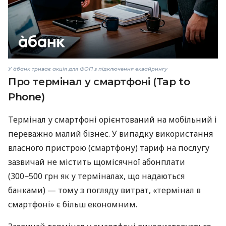
У àбанк триває акція для ФОП з підключення еквайрингу
Про термінал у смартфоні (Tap to
Phone)
Термінал у смартфоні орієнтований на мобільний і
переважно малий бізнес. У випадку використання
власного пристрою (смартфону) тариф на послугу
зазвичай не містить щомісячної абонплати
(300−500 грн як у терміналах, що надаються
банками) — тому з погляду витрат, «термінал в
смартфоні» є більш економним.