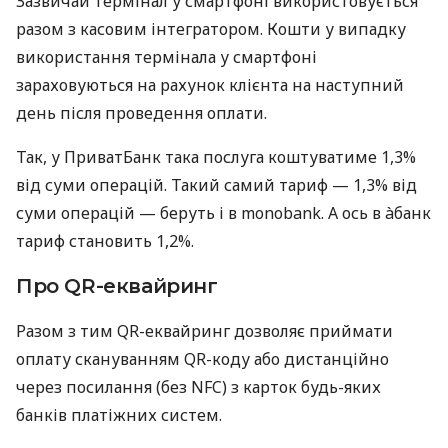
Зазвичай термінал у смартфоні використовується
разом з касовим інтегратором. Кошти у випадку
використання термінала у смартфоні
зараховуються на рахунок клієнта на наступний
день після проведення оплати.
Так, у ПриватБанк така послуга коштуватиме 1,3%
від суми операцій. Такий самий тариф — 1,3% від
суми операцій — беруть і в monobank. А ось в àбанк
тариф становить 1,2%.
Про QR-еквайринг
Разом з тим QR-еквайринг дозволяє приймати
оплату скануванням QR-коду або дистанційно
через посилання (без NFC) з карток будь-яких
банків платіжних систем.