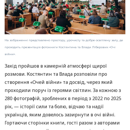
На зображенні представлено простору, урочисту та добре освітлену залу, де
проходить презентація фотокниги Костянтина та Влади Ліберових «Очі
війни».
Захід пройшов в камерній атмосфері щирої
розмови. Костянтин та Влада розповіли про
створення «Очей війни» та досвід, через який
проходили поруч із героями світлин. За кожною з
280 фотографій, зроблених в період з 2022 по 2025
рік, — історії сили та болю, відчаю та надії
українців, яким довелось зазирнути в очі війні.
Гортаючи сторінки книги, гості разом з авторами