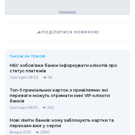
ПОДІЛИТИСЯ НОВИНОЮ
ТАКОЖ ЗА ТЕМОЮ
НБУ зобов’яже банки інформувати клієнтів про
статус платежів
Сьогодні 08:02
116
Топ-5 преміальних карток з привілеями: які
переваги можуть отримати нині VIP-клієнти
банків
Сьогодні 06:50
245
Нові ліміти банків: кому заблокують картки та
перекази вже у серпні
Вчора 13:10
2950