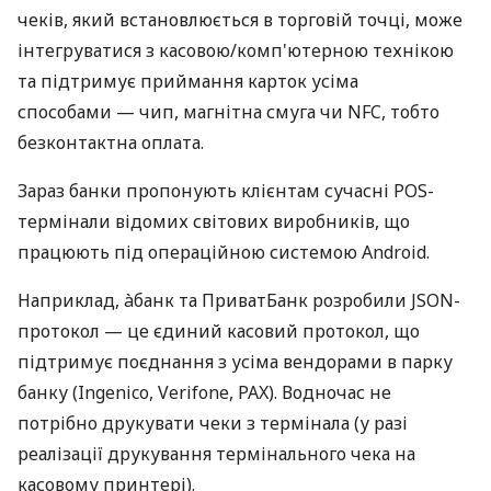
чеків, який встановлюється в торговій точці, може
інтегруватися з касовою/комп'ютерною технікою
та підтримує приймання карток усіма
способами — чип, магнітна смуга чи NFC, тобто
безконтактна оплата.
Зараз банки пропонують клієнтам сучасні POS-
термінали відомих світових виробників, що
працюють під операційною системою Android.
Наприклад, àбанк та ПриватБанк розробили JSON-
протокол — це єдиний касовий протокол, що
підтримує поєднання з усіма вендорами в парку
банку (Ingenico, Verifone, PAX). Водночас не
потрібно друкувати чеки з термінала (у разі
реалізації друкування термінального чека на
касовому принтері).