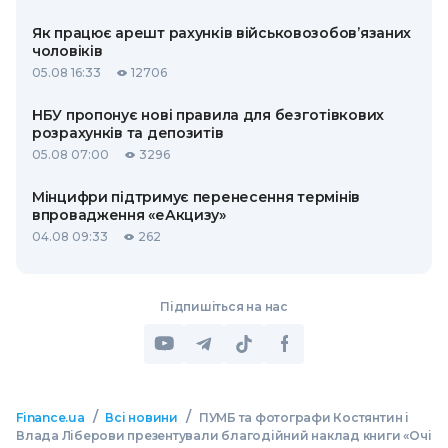
Як працює арешт рахунків військовозобов’язаних
чоловіків
05.08 16:33
12706
НБУ пропонує нові правила для безготівкових
розрахунків та депозитів
05.08 07:00
3296
Мінцифри підтримує перенесення термінів
впровадження «еАкцизу»
04.08 09:33
262
Підпишіться на нас
/
/
Finance.ua
Всі новини
ПУМБ та фотографи Костянтин і
Влада Ліберови презентували благодійний наклад книги «Очі