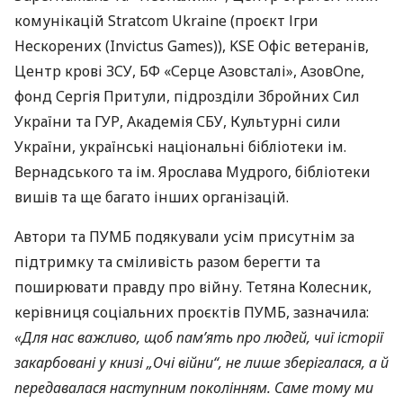
комунікацій Stratcom Ukraine (проєкт Ігри
Нескорених (Invictus Games)), KSE Офіс ветеранів,
Центр крові ЗСУ, БФ «Серце Азовсталі», AзовOne,
фонд Сергія Притули, підрозділи Збройних Сил
України та ГУР, Академія СБУ, Культурні сили
України, українські національні бібліотеки ім.
Вернадського та ім. Ярослава Мудрого, бібліотеки
вишів та ще багато інших організацій.
Автори та ПУМБ подякували усім присутнім за
підтримку та сміливість разом берегти та
поширювати правду про війну. Тетяна Колесник,
керівниця соціальних проєктів ПУМБ, зазначила:
«Для нас важливо, щоб пам’ять про людей, чиї історії
закарбовані у книзі „Очі війни“, не лише зберігалася, а й
передавалася наступним поколінням. Саме тому ми