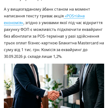
А у вищезгаданому àбанк станом на момент
написання тексту триває акція
«POSтійна
економія»
, згідно з умовами якої під час відкриття
рахунку ФОП є можливість підключити еквайринг
без абонплати за POS-термінал у разі здійснення
трьох оплат бізнес-карткою Блакитна Mastercard на
суму від 1 тис. грн. Комісія за еквайринг до
30.09.2026 р. складе лише 1,2%.