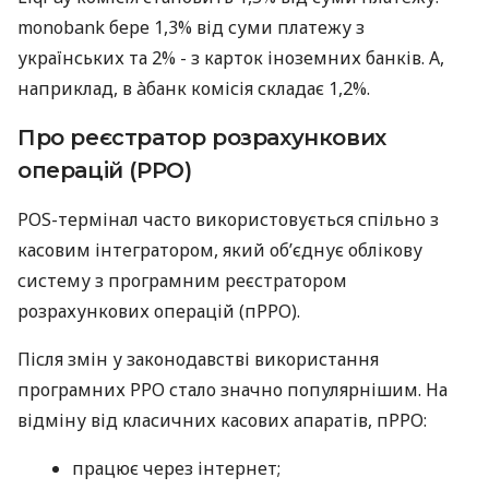
monobank бере 1,3% від суми платежу з
українських та 2% - з карток іноземних банків. А,
наприклад, в àбанк комісія складає 1,2%.
Про реєстратор розрахункових
операцій (РРО)
POS-термінал часто використовується спільно з
касовим інтегратором, який об’єднує облікову
систему з програмним реєстратором
розрахункових операцій (пРРО).
Після змін у законодавстві використання
програмних РРО стало значно популярнішим. На
відміну від класичних касових апаратів, пРРО:
працює через інтернет;