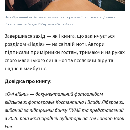
На зображенні зафіксовано момент автограф-сесії та презентації книги
Костянтина та Влади Ліберових «Очі війни».
Завершився захід — як і книга, що закінчується
розділом «Надія» — на світлій ноті. Автори
підписали примірники гостям, тримаючи на руках
свого маленького сина Ноя та вселяючи віру та
надію в майбутнє.
Довідка про книгу:
«Очі війни» — документальний фотоальбом
військових фотографів Костянтина і Влади Ліберових,
виданий за підтримки банку ПУМБ та представлений
в 2026 році міжнародній аудиторії на The London Book
Fair.