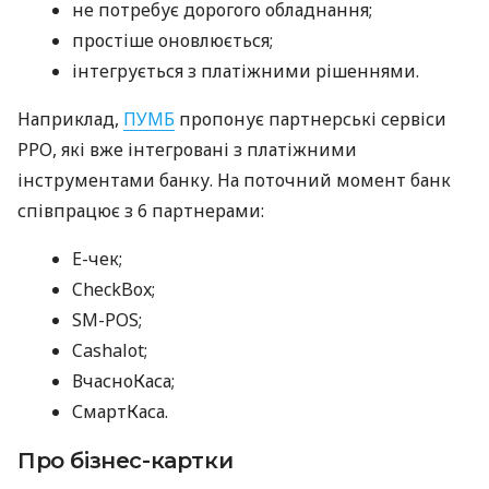
не потребує дорогого обладнання;
простіше оновлюється;
інтегрується з платіжними рішеннями.
Наприклад,
ПУМБ
пропонує партнерські сервіси
РРО, які вже інтегровані з платіжними
інструментами банку. На поточний момент банк
співпрацює з 6 партнерами:
E-чек;
CheckBox;
SM-POS;
Cashalot;
ВчасноКаса;
СмартКаса.
Про бізнес-картки