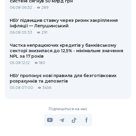
системі сягнув 50 млрд грн
06.08 06:32
289
НБУ підвищив ставку через ризик закріплення
інфляції — Лепушинський
06.08 05:33
291
Частка непрацюючих кредитів у банківському
секторі знизилася до 12,5% - мінімальне значення
NPL за 17 років
05.08 12:12
180
НБУ пропонує нові правила для безготівкових
розрахунків та депозитів
05.08 07:00
3456
Підпишіться на нас