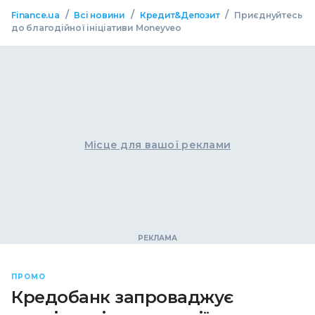
/
/
/
Finance.ua
Всі новини
Кредит&Депозит
Приєднуйтесь
до благодійної ініціативи Moneyveo
Місце для вашої реклами
ПРОМО
Кредобанк запроваджує