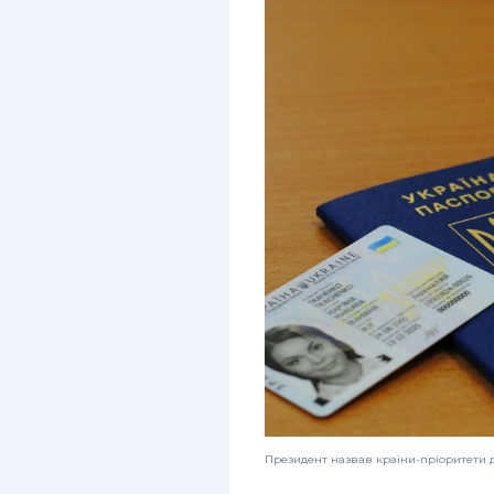
Президент назвав країни-пріоритети