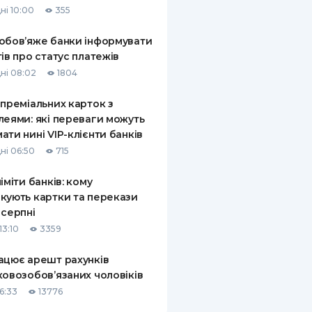
ні 10:00
355
КИ ПО
ВАННЮ
обов’яже банки інформувати
тів про статус платежів
ХОВІ ПОЛІСИ
ні 08:02
1804
І КОМПАНІЇ
 преміальних карток з
леями: які переваги можуть
 ПРО СТРАХОВІ
Ї
ати нині VIP-клієнти банків
ні 06:50
715
А І ОПЛАТА
ліміти банків: кому
И
кують картки та перекази
 серпні
13:10
3359
ацює арешт рахунків
ковозобов’язаних чоловіків
6:33
13776