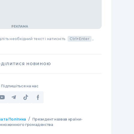
літь необхідний текст і натисніть
Ctrl+Enter
,
ОДІЛИТИСЯ НОВИНОЮ
Підпишіться на нас
/
а та Політика
Президент назвав країни-
 множинного громадянства