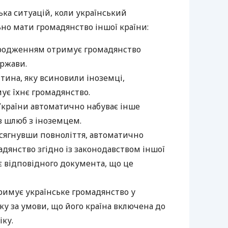
ька ситуацій, коли український
но мати громадянство іншої країни:
родженням отримує громадянство
ержави.
тина, яку всиновили іноземці,
ує їхнє громадянство.
країни автоматично набуває інше
з шлюб з іноземцем.
осягнувши повноліття, автоматично
дянство згідно із законодавством іншої
є відповідного документа, що це
римує українське громадянство у
у за умови, що його країна включена до
іку.