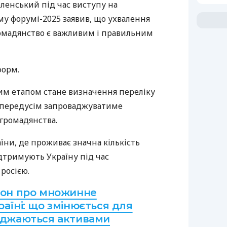
енський під час виступу на
у форумі-2025 заявив, що ухвалення
омадянство є важливим і правильним
орм.
ним етапом стане визначення переліку
а передусім запроваджуватиме
громадянства.
ни, де проживає значна кількість
ідтримують Україну під час
росією.
кон про множинне
аїні: що змінюється для
яджаються активами