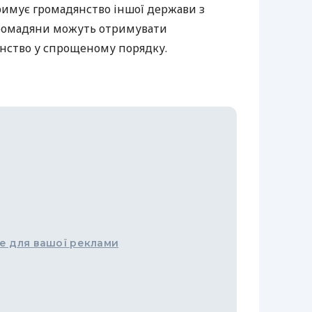
римує громадянство іншої держави з
 громадяни можуть отримувати
янство у спрощеному порядку.
е для вашої реклами