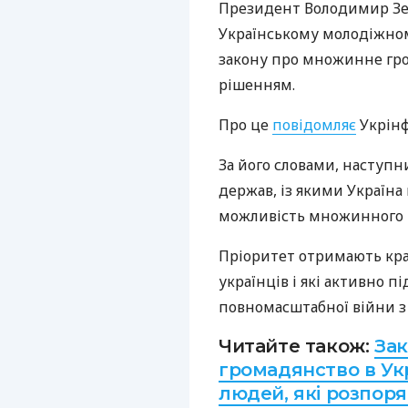
Президент Володимир Зел
Українському молодіжном
закону про множинне гр
рішенням.
Про це
повідомляє
Укрінф
За його словами, наступ
держав, із якими Україн
можливість множинного 
Пріоритет отримають краї
українців і які активно п
повномасштабної війни з 
Читайте також:
За
громадянство в Укр
людей, які розпор