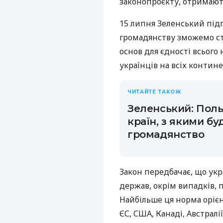
законопроєкту, отримают
15 липня Зеленський під
громадянству зможемо с
основ для єдності всього
українців на всіх контин
ЧИТАЙТЕ ТАКОЖ
Зеленський: Поль
країн, з якими б
громадянство
Закон передбачає, що ук
держав, окрім випадків, 
Найбільше ця норма орієн
ЄС, США, Канаді, Австрал