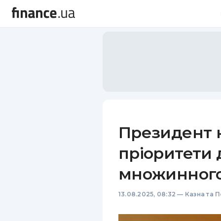
Президент н
пріоритети
множинного
13.08.2025, 08:32
—
Казна та 