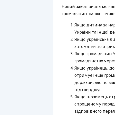
Новий закон визначає кіл
громадянин зможе легаль
Якщо дитина за на
України та іншої д
Якщо українська ди
автоматично отрим
Якщо громадянин У
громадянство чере
Якщо українець, д
отримує інше грома
держави, але не ма
підтверджує.
Якщо іноземець от
спрощеному порядк
відповідного перел