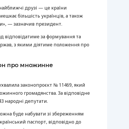
найближчі друзі — це країни
мешкає більшість українців, а також
», — зазначив президент.
яд відповідатиме за формування та
ржав, з якими діятиме положення про
он про множинне
ухвалила законопроєкт № 11469, який
ожинного громадянства. За відповідне
43 народні депутати.
ожна буде набувати зі збереженням
український паспорт, відповідно до