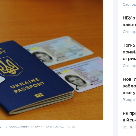
Сьогод
РЕЙТИНГ ДЕБЕТОВИХ
ПУТІВНИ
КАРТОК
СТРАХУ
НБУ з
клієн
ЩОМІСЯЧНИЙ ОГЛЯД
ВСІ СТРА
Сьогод
КЕШБЕКУ
СТРАХОВ
Топ-5
ПУТІВНИКИ ПО
приві
БАНКІВСЬКИХ КАРТКАХ
ВІДГУКИ
КОМПАНІ
отрим
Сьогод
ДОСТАВК
Нові 
КОНТАКТ
забло
вже у
Вчора 
Як пр
війсь
 для впровадження множинного громадянства
05.08 1