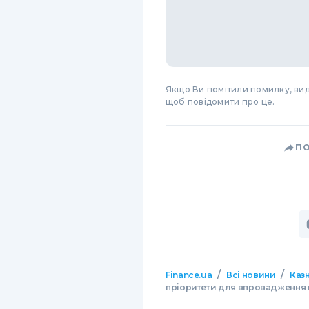
Якщо Ви помітили помилку, виді
щоб повідомити про це.
П
/
/
Finance.ua
Всі новини
Казн
пріоритети для впровадження