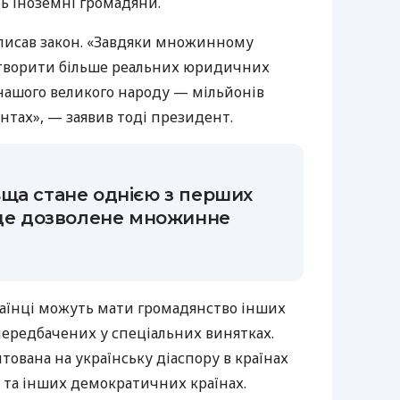
ь іноземні громадяни.
писав закон. «Завдяки множинному
творити більше реальних юридичних
 нашого великого народу — мільйонів
ентах», — заявив тоді президент.
ща стане однією з перших
уде дозволене множинне
раїнці можуть мати громадянство інших
передбачених у спеціальних винятках.
тована на українську діаспору в країнах
ії та інших демократичних країнах.