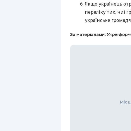
Якщо українець от
переліку тих, чиї
українське громад
За матеріалами:
Укрінформ
Місц