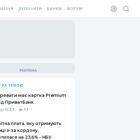
ВАННЯ
ДЕПОЗИТИ
БАНКИ
ФОРУМ
ІЛКА
ВСІ ДЕПОЗИТИ
ВСІ БАНКИ
АННЯ ЖИТЛА ВІД
ДЕПОЗИТИ В USD
ВІДГУКИ ПРО БАНКИ
 ШАХЕДІВ
ДЕПОЗИТИ В EUR
МІКРОФІНАНСОВІ
ХОВКА ЗА КОРДОН
ОРГАНІЗАЦІЇ
БОНУС ДО ДЕПОЗИТІВ
ВІДГУКИ ПРО МФО
УМОВИ АКЦІЇ
КАРТА
 ЗА ТЕМОЮ
ПИТАННЯ ТА ВІДПОВІДІ
ННА ВІНЬЄТКА
ереваги має картка Premium
ДЕПОЗИТНИЙ КАЛЬКУЛЯТОР
від ПриватБанк
 СПІВРОБІТНИКІВ
ні 16:33
93
ПУТІВНИКИ ПО
SSISTANCE
ЗАОЩАДЖЕННЯМ
ітна плата, яку отримують
нці з-за кордону,
АННЯ ВІД
тилася на 23,6% - НБУ
Х ВИПАДКІВ