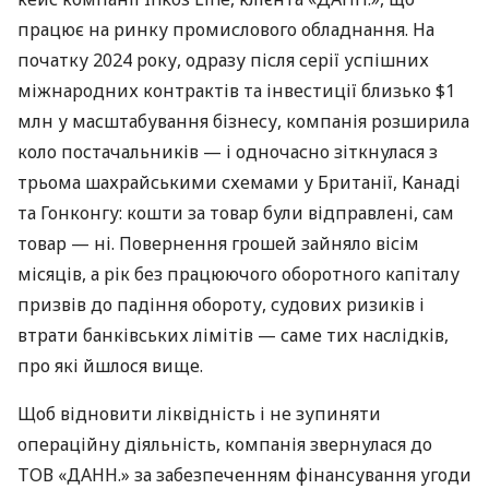
працює на ринку промислового обладнання. На
початку 2024 року, одразу після серії успішних
міжнародних контрактів та інвестиції близько $1
млн у масштабування бізнесу, компанія розширила
коло постачальників — і одночасно зіткнулася з
трьома шахрайськими схемами у Британії, Канаді
та Гонконгу: кошти за товар були відправлені, сам
товар — ні. Повернення грошей зайняло вісім
місяців, а рік без працюючого оборотного капіталу
призвів до падіння обороту, судових ризиків і
втрати банківських лімітів — саме тих наслідків,
про які йшлося вище.
Щоб відновити ліквідність і не зупиняти
операційну діяльність, компанія звернулася до
ТОВ «ДАНН.» за забезпеченням фінансування угоди