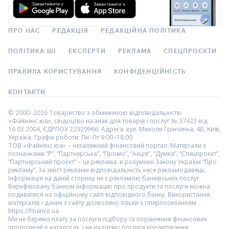
ПРО НАС
РЕДАКЦІЯ
РЕДАКЦІЙНА ПОЛІТИКА
ПОЛІТИКА ШІ
ЕКСПЕРТИ
РЕКЛАМА
СПЕЦПРОЄКТИ
ПРАВИЛА КОРИСТУВАННЯ
КОНФІДЕНЦІЙНІСТЬ
КОНТАКТИ
© 2000–2026 Товариство з обмеженою відповідальністю
«Файненс.юа», свідоцтво на знак для товарів і послуг № 37423 від
16.02.2004, ЄДРПОУ 22929966. Адреса: вул. Миколи Грінченка, 4В, Київ,
Україна. Графік роботи: Пн–Пт 9:00–18:00.
ТОВ «Файненс.юа» – незалежний фінансовий портал. Матеріали з
позначками “Р”, “Партнерська”, “Промо”, “Акція”, “Думка”, “Спецпроєкт”,
“Партнерський проєкт” – це реклама, в розумінні Закону України “Про
рекламу”. За зміст реклами відповідальність несе рекламодавець.
Інформація на даній сторінці не є рекламою банківських послуг.
Верифіковану банком інформацію про продукти та послуги можна
подивитися на офіційному сайті відповідного банку. Використання
матеріалів і даних з сайту дозволено тільки з гіперпосиланням
https://finance.ua.
Ми не беремо плату за послуги підбору та порівняння фінансових
пропозицій в каталогах, і не надаємо послуги кредитування,