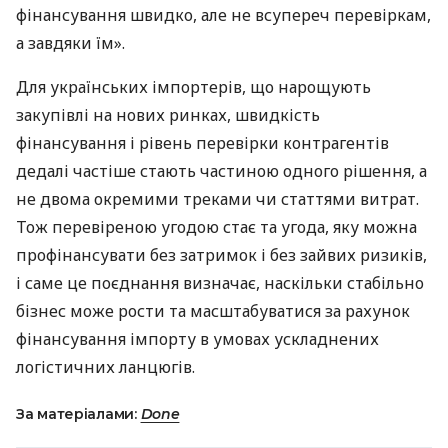
фінансування швидко, але не всупереч перевіркам,
а завдяки їм».
Для українських імпортерів, що нарощують
закупівлі на нових ринках, швидкість
фінансування і рівень перевірки контрагентів
дедалі частіше стають частиною одного рішення, а
не двома окремими треками чи статтями витрат.
Тож перевіреною угодою стає та угода, яку можна
профінансувати без затримок і без зайвих ризиків,
і саме це поєднання визначає, наскільки стабільно
бізнес може рости та масштабуватися за рахунок
фінансування імпорту в умовах ускладнених
логістичних ланцюгів.
За матеріалами:
Done