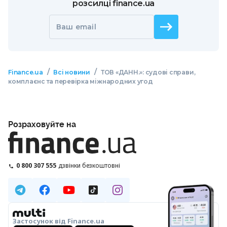
розсилці finance.ua
Ваш email
/
/
Finance.ua
Всі новини
ТОВ «ДАНН.»: судові справи,
комплаєнс та перевірка міжнародних угод
Розраховуйте на
0 800 307 555
дзвінки безкоштовні
Застосунок від Finance.ua