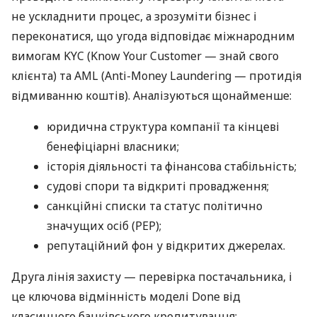
не ускладнити процес, а зрозуміти бізнес і
переконатися, що угода відповідає міжнародним
вимогам KYC (Know Your Customer — знай свого
клієнта) та AML (Anti-Money Laundering — протидія
відмиванню коштів). Аналізуються щонайменше:
юридична структура компанії та кінцеві
бенефіціарні власники;
історія діяльності та фінансова стабільність;
судові спори та відкриті провадження;
санкційні списки та статус політично
значущих осіб (PEP);
репутаційний фон у відкритих джерелах.
Друга лінія захисту — перевірка постачальника, і
це ключова відмінність моделі Done від
класичного банківського кредитування: