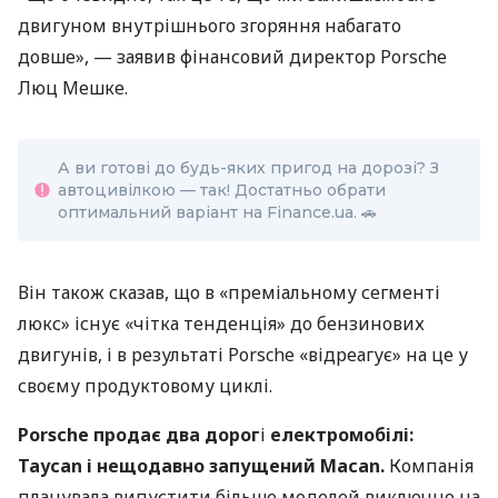
двигуном внутрішнього згоряння набагато
довше», — заявив фінансовий директор Porsche
Люц Мешке.
А ви готові до будь-яких пригод на дорозі? З
автоцивілкою — так! Достатньо обрати
оптимальний варіант на Finance.ua. 🚗
Він також сказав, що в «преміальному сегменті
люкс» існує «чітка тенденція» до бензинових
двигунів, і в результаті Porsche «відреагує» на це у
своєму продуктовому циклі.
Porsche продає два дорог
і
електромобілі:
Taycan і нещодавно запущений Macan.
Компанія
планувала випустити більше моделей виключно на