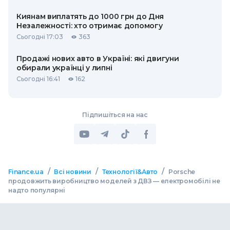
Киянам виплатять до 1000 грн до Дня
Незалежності: хто отримає допомогу
Сьогодні 17:03
363
Продажі нових авто в Україні: які двигуни
обирали українці у липні
Сьогодні 16:41
162
Підпишіться на нас
/
/
/
Finance.ua
Всі новини
Технології&Авто
Porsche
продовжить виробництво моделей з ДВЗ — електромобілі не
надто популярні