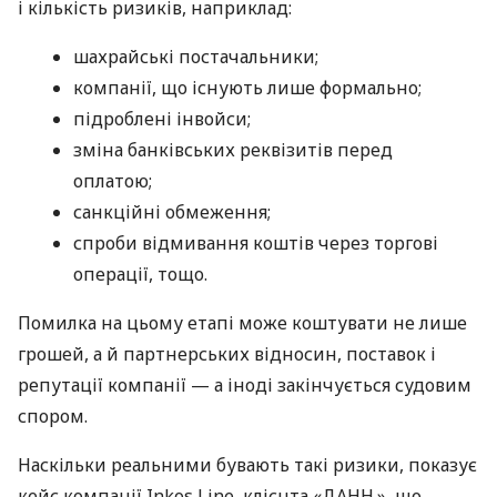
і кількість ризиків, наприклад:
шахрайські постачальники;
компанії, що існують лише формально;
підроблені інвойси;
зміна банківських реквізитів перед
оплатою;
санкційні обмеження;
спроби відмивання коштів через торгові
операції, тощо.
Помилка на цьому етапі може коштувати не лише
грошей, а й партнерських відносин, поставок і
репутації компанії — а іноді закінчується судовим
спором.
Наскільки реальними бувають такі ризики, показує
кейс компанії Inkos Line, клієнта «ДАНН.», що