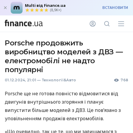
Multi від Finance.ua
ВСТАНОВИТИ
(8,9K+)
Porsche продовжить
виробництво моделей з ДВЗ —
електромобілі не надто
популярні
01.12.2024, 21:01
—
Технології&Авто
768
Porsche ще не готова повністю відмовитися від
двигунів внутрішнього згоряння і планує
випустити більше моделей з ДВЗ. Це пов’язано з
уповільненням продажів електромобілів.
«Що очевидно, так це те, що ми залишаємося з