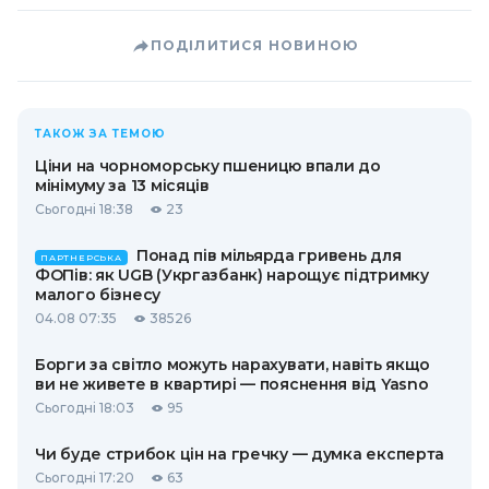
ПОДІЛИТИСЯ НОВИНОЮ
ТАКОЖ ЗА ТЕМОЮ
Ціни на чорноморську пшеницю впали до
мінімуму за 13 місяців
Сьогодні 18:38
23
Понад пів мільярда гривень для
ПАРТНЕРСЬКА
ФОПів: як UGB (Укргазбанк) нарощує підтримку
малого бізнесу
04.08 07:35
38526
Борги за світло можуть нарахувати, навіть якщо
ви не живете в квартирі — пояснення від Yasno
Сьогодні 18:03
95
Чи буде стрибок цін на гречку — думка експерта
Сьогодні 17:20
63