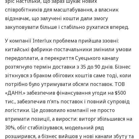
зріс настільки, що зараз шукає нових
співробітників для масштабування, а власник
відзначає, що залучені кошти дали змогу
закуповувати більше і стабільно рухатися вперед.
У компанії Interlux проблема прийшла ззовні:
китайські фабрики-постачальники змінили умови
передоплати, а перекриття Суецького каналу
розтягнуло термін доставки з 35 до 90 днів. Бізнес
зіткнувся з браком обігових коштів саме тоді, коли
потрібно було утримувати обсяги поставок. ТОВ
«ДАНН.» забезпечив фінансування угоди на $500
тис., забезпечив п’ять поставок і повний супровід
логістики. Це дозволило компанії не просто
втримати позиції, а вирости: виторг збільшився на
30%, обіг стабілізувався, модельний ряд
розширився, а бізнес вийшов у нові канали збуту та