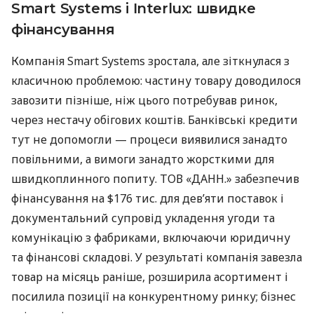
Smart Systems і Interlux: швидке
фінансування
Компанія Smart Systems зростала, але зіткнулася з
класичною проблемою: частину товару доводилося
завозити пізніше, ніж цього потребував ринок,
через нестачу обігових коштів. Банківські кредити
тут не допомогли — процеси виявилися занадто
повільними, а вимоги занадто жорсткими для
швидкоплинного попиту. ТОВ «ДАНН.» забезпечив
фінансування на $176 тис. для дев’яти поставок і
документальний супровід укладення угоди та
комунікацію з фабриками, включаючи юридичну
та фінансові складові. У результаті компанія завезла
товар на місяць раніше, розширила асортимент і
посилила позиції на конкурентному ринку; бізнес