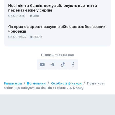
Нові ліміти банків: кому заблокують картки та
перекази вже у серпні
06.08 13:10
3611
Як працює арешт рахунків військовозобов’язаних
чоловіків
05.08 16:33
14179
Підпишіться на нас
/
/
/
Finance.ua
Всі новини
Особисті фінанси
Податкові
зміни, що очікують на ФОПів з 1 січня 2024 року