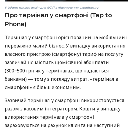
У àбанк триває акція для ФОП з підключення еквайрингу
Про термінал у смартфоні (Tap to
Phone)
Термінал у смартфоні орієнтований на мобільний і
переважно малий бізнес. У випадку використання
власного пристрою (смартфону) тариф на послугу
зазвичай не містить щомісячної абонплати
(300−500 грн як у терміналах, що надаються
банками) — тому з погляду витрат, «термінал в
смартфоні» є більш економним.
Зазвичай термінал у смартфоні використовується
разом з касовим інтегратором. Кошти у випадку
використання термінала у смартфоні
зараховуються на рахунок клієнта на наступний