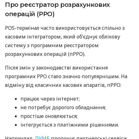
Про реєстратор розрахункових
операцій (РРО)
POS-термінал часто використовується спільно з
касовим інтегратором, який об’єднує облікову
систему з програмним реєстратором
розрахункових операцій (пРРО).
Після змін у законодавстві використання
програмних РРО стало значно популярнішим. На
відміну від класичних касових апаратів, пРРО:
працює через інтернет;
не потребує дорогого обладнання;
простіше оновлюється;
інтегрується з платіжними рішеннями.
Наприклад,
ПУМБ
пропонує партнерські сервіси