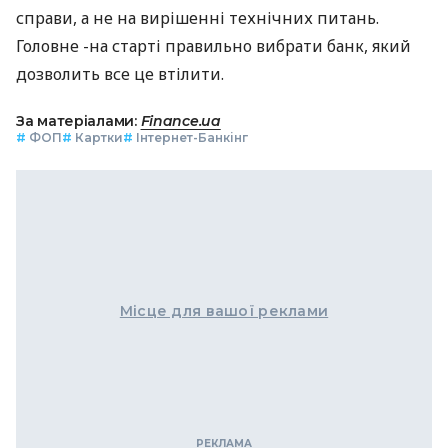
справи, а не на вирішенні технічних питань.
Головне -на старті правильно вибрати банк, який
дозволить все це втілити.
За матеріалами:
Finance.ua
#
ФОП
#
Картки
#
Інтернет-Банкінг
Місце для вашої реклами