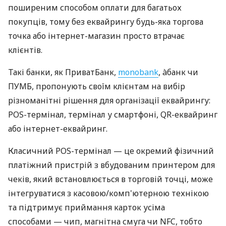
поширеним способом оплати для багатьох
покупців, тому без еквайрингу будь-яка торгова
точка або інтернет-магазин просто втрачає
клієнтів.
Такі банки, як ПриватБанк,
monobank
, àбанк чи
ПУМБ, пропонують своїм клієнтам на вибір
різноманітні рішення для організації еквайрингу:
POS-термінал, термінал у смартфоні, QR-еквайринг
або інтернет-еквайринг.
Класичний POS-термінал — це окремий фізичний
платіжний пристрій з вбудованим принтером для
чеків, який встановлюється в торговій точці, може
інтегруватися з касовою/комп'ютерною технікою
та підтримує приймання карток усіма
способами — чип, магнітна смуга чи NFC, тобто