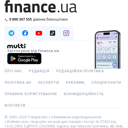
0 800 307 555
дзвінки безкоштовні
Застосунок від Finance.ua
ПРО НАС
РЕДАКЦІЯ
РЕДАКЦІЙНА ПОЛІТИКА
ПОЛІТИКА ШІ
ЕКСПЕРТИ
РЕКЛАМА
СПЕЦПРОЄКТИ
ПРАВИЛА КОРИСТУВАННЯ
КОНФІДЕНЦІЙНІСТЬ
КОНТАКТИ
© 2000–2026 Товариство з обмеженою відповідальністю
«Файненс.юа», свідоцтво на знак для товарів і послуг № 37423 від
16.02.2004, ЄДРПОУ 22929966. Адреса: вул. Миколи Грінченка, 4В, Київ,