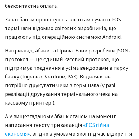
безконтактна оплата.
Зараз банки пропонують клієнтам сучасні POS-
термінали відомих світових виробників, що
працюють під операційною системою Android.
Наприклад, àбанк та ПриватБанк розробили JSON-
протокол — це єдиний касовий протокол, що
підтримує поєднання з усіма вендорами в парку
банку (Ingenico, Verifone, PAX). Водночас не
потрібно друкувати чеки з термінала (у разі
реалізації друкування термінального чека на
касовому принтері).
А у вищезгаданому àбанк станом на момент
написання тексту триває акція
«POSтійна
економія»
, згідно з умовами якої під час відкриття