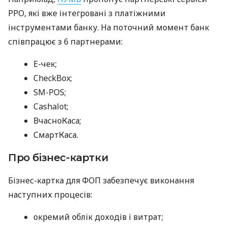
РРО, які вже інтегровані з платіжними
інструментами банку. На поточний момент банк
співпрацює з 6 партнерами:
E-чек;
CheckBox;
SM-POS;
Cashalot;
ВчасноКаса;
СмартКаса.
Про бізнес-картки
Бізнес-картка для ФОП забезпечує виконання
наступних процесів:
окремий облік доходів і витрат;