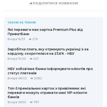
ПОДІЛИТИСЯ НОВИНОЮ
ТАКОЖ ЗА ТЕМОЮ
Які переваги має картка Premium Plus від
ПриватБанк
Вчора 16:33
276
Заробітна плата, яку отримують українці з-за
кордону, скоротилася на 23,6% - НБУ
Вчора 10:00
447
НБУ зобов’яже банки інформувати клієнтів про
статус платежів
Вчора 08:02
2082
Топ-5 преміальних карток з привілеями: які
переваги можуть отримати нині VIP-клієнти
банків
Вчора 06:50
787