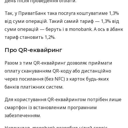
день після проведення оплати.
Так, у ПриватБанк така послуга коштуватиме 1,3%
від суми операцій. Такий самий тариф — 1,3% від
суми операцій — беруть і в monobank. А ось в àбанк
тариф становить 1,2%.
Про QR-еквайринг
Разом з тим QR-еквайринг дозволяє приймати
оплату скануванням QR-коду або дистанційно
через посилання (без NFC) з карток будь-яких
банків платіжних систем.
Для користування QR-еквайрингом потрібен лише
смартфон із встановленим програмним
забезпеченням.