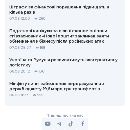
Штрафи за фінансові порушення підвищать в
кілька разів
07.08 12:03
260
Податкові канікули та вільні економічні зони:
співзасновник «Нової пошти» закликав зняти
обмеження з бізнесу після російських атак
07.08 08:37
168
Україна та Румунія розвиватимуть альтернативну
логістику
06.08 20:12
130
Мінфін у липні забезпечив перерахування з
держбюджету 19,6 млрд грн трансфертів
06.08 11:23
555
Підпишіться на нас