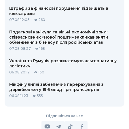
Штрафи за фінансові порушення підвищать в
кілька разів
07.08 12:03
260
Податкові канікули та вільні економічні зони:
співзасновник «Нової пошти» закликав зняти
обмеження з бізнесу після російських атак
07.08 08:37
168
Україна та Румунія розвиватимуть альтернативну
логістику
06.08 20:12
130
Мінфін у липні забезпечив перерахування з
держбюджету 19,6 млрд грн трансфертів
06.08 11:23
555
Підпишіться на нас