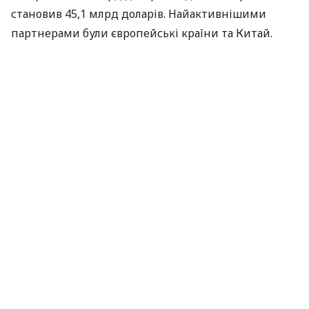
становив 45,1 млрд доларів. Найактивнішими
партнерами були європейські країни та Китай.
«Слово і діло» проаналізувало, як за останні сім
років змінилися основні торговельні партнери
України.
ЧИТАЙТЕ ТАКОЖ
Польща зафіксувала збільшення експорту
товарів до України
У 2017 та 2018 роках
Україна експортувала товарів
на 43,3 млрд та 47,3 млрд доларів відповідно,
імпортувала — на 49,6 млрд та 57,2 млрд доларів.
При цьому, незважаючи на війну, головним