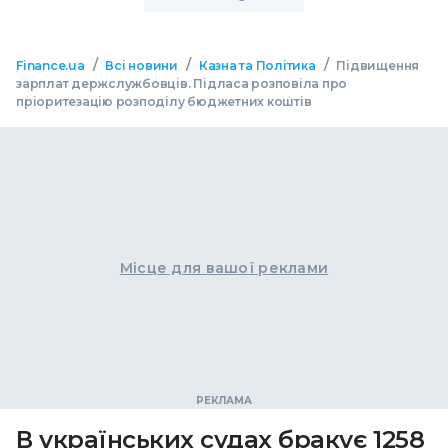
/
/
/
Finance.ua
Всі новини
Казна та Політика
Підвищення
зарплат держслужбовців. Підласа розповіла про
пріоритезацію розподілу бюджетних коштів
Місце для вашої реклами
В українських судах бракує 1258