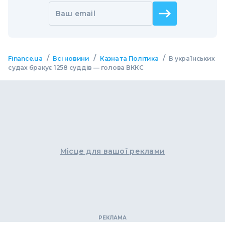
Ваш email
/
/
/
Finance.ua
Всі новини
Казна та Політика
В українських
судах бракує 1258 суддів — голова ВККС
Місце для вашої реклами