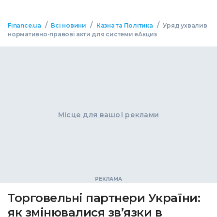
/
/
/
Finance.ua
Всі новини
Казна та Політика
Уряд ухвалив
нормативно-правові акти для системи еАкциз
Місце для вашої реклами
Торговельні партнери України:
як змінювалися зв’язки в