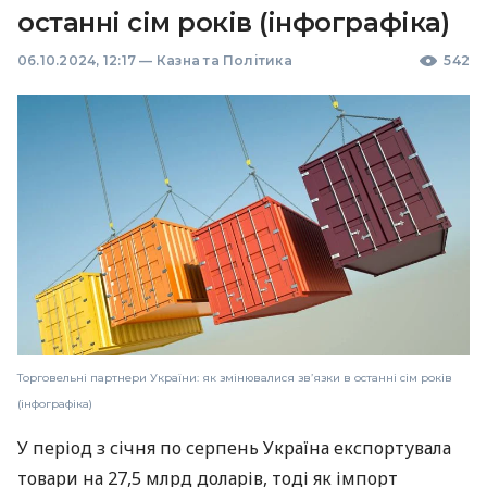
останні сім років (інфографіка)
06.10.2024, 12:17
—
Казна та Політика
542
Торговельні партнери України: як змінювалися зв’язки в останні сім років
(інфографіка)
У період з січня по серпень Україна експортувала
товари на 27,5 млрд доларів, тоді як імпорт