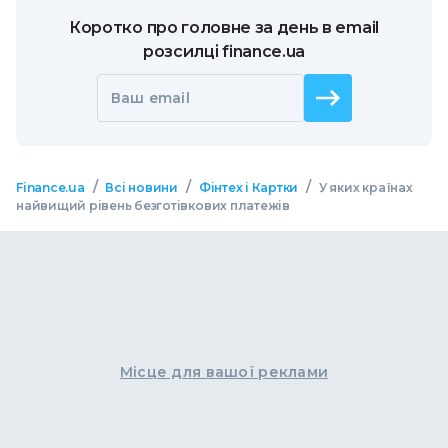
Коротко про головне за день в email
розсилці finance.ua
Ваш email
/
/
/
Finance.ua
Всі новини
Фінтех і Картки
У яких країнах
найвищий рівень безготівкових платежів
Місце для вашої реклами