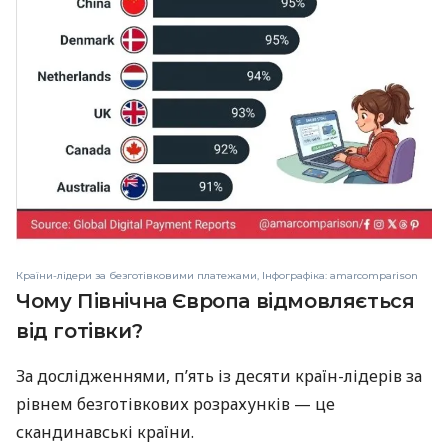
Країни-лідери за безготівковими платежами, Інфографіка: amarcomparison
Чому Північна Європа відмовляється
від готівки?
За дослідженнями, п’ять із десяти країн-лідерів за
рівнем безготівкових розрахунків — це
скандинавські країни.