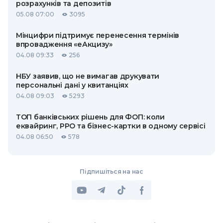
розрахунків та депозитів
05.08 07:00
3095
Мінцифри підтримує перенесення термінів
впровадження «еАкцизу»
04.08 09:33
256
НБУ заявив, що не вимагав друкувати
персональні дані у квитанціях
04.08 09:03
5293
ТОП банківських рішень для ФОП: коли
еквайринг, РРО та бізнес-картки в одному сервісі
04.08 06:50
578
Підпишіться на нас