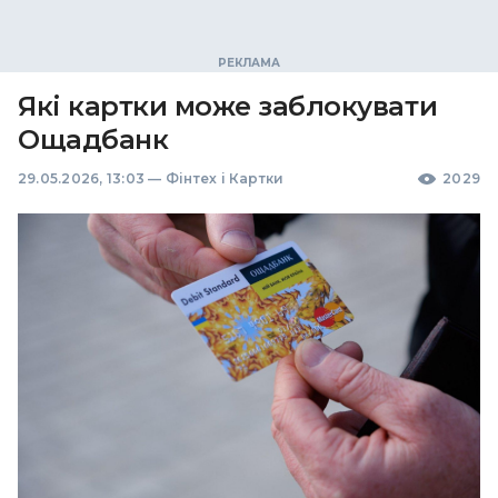
Які картки може заблокувати
Ощадбанк
29.05.2026, 13:03
—
Фінтех і Картки
2029