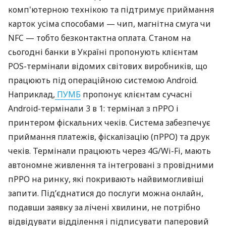
комп'ютерною технікою та підтримує приймання
карток усіма способами — чип, магнітна смуга чи
NFC — тобто безконтактна оплата. Станом на
сьогодні банки в Україні пропонують клієнтам
POS-термінали відомих світових виробників, що
працюють під операційною системою Android.
Наприклад,
ПУМБ
пропонує клієнтам сучасні
Android-термінали 3 в 1: термінал з пРРО і
принтером фіскальних чеків. Система забезпечує
приймання платежів, фіскалізацію (пРРО) та друк
чеків. Термінали працюють через 4G/Wi-Fi, мають
автономне живлення та інтегровані з провідними
пРРО на ринку, які покривають найвимогливіші
запити. Під’єднатися до послуги можна онлайн,
подавши заявку за лічені хвилини, не потрібно
відвідувати відділення і підписувати паперовий