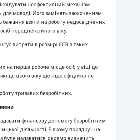
іквідувати неефективний механізм
 для молоді. Його замінять заохоченням
ть бажання взяти на роботу недосвідчених
ж осіб передпенсійного віку.
нсує витрати в розмірі
ЄСВ
в таких
х на перше робоче місце осіб у віці до
 які до цього віку ще ніде офіційно не
оботу тривалих безробітних.
смени
адавати фінансову допомогу безробітним
ицької діяльності. В якому порядку і на
а буде надаватися, окремо визначить