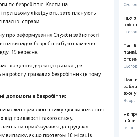
ги по безробіттю. Квоти на
Сьогод
РЕЙТИНГ ДЕБЕТОВИХ
ПУТІВНИ
 при цьому ліквідують, зате планують
КАРТОК
СТРАХУ
НБУ з
 власної справи.
клієн
ЩОМІСЯЧНИЙ ОГЛЯД
ВСІ СТРА
Сьогод
ну про реформування Служби зайнятості
КЕШБЕКУ
СТРАХОВ
ня на випадок безробіття було схвалено
Топ-5
ПУТІВНИКИ ПО
еду, 15 вересня.
приві
БАНКІВСЬКИХ КАРТКАХ
ВІДГУКИ
КОМПАНІ
отрим
чає введення держпідтримки для
Сьогод
ДОСТАВК
ь на роботу тривалих безробітних (в тому
Нові 
КОНТАКТ
забло
вже у
і допомоги з безробіття:
Вчора 
ьна межа страхового стажу для визначення
Як пр
 від тривалості такого стажу.
війсь
 виплати прив’язувався до трудової
05.08 1
ому випадку, якщо протягом 18 місяців