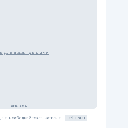
е для вашої реклами
літь необхідний текст і натисніть
Ctrl+Enter
,