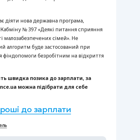
нає діяти нова державна програма,
Кабміну № 397 «Деякі питання сприяння
і малозабезпечених сімей». Не
ий алгоритм буде застосований при
я фіндопомоги безробітним на відкриття
ить швидка позика до зарплати, за
nce.ua можна підібрати для себе
гроші до зарплати
ель