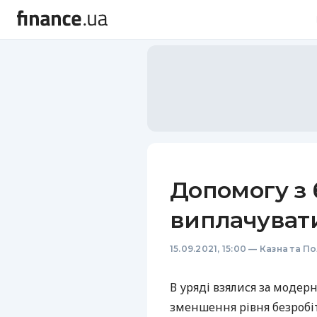
Допомогу з 
виплачуват
15.09.2021, 15:00
—
Казна та По
В уряді взялися за модер
зменшення рівня безробі