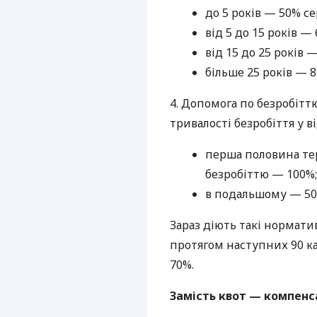
до 5 років — 50% с
від 5 до 15 років — 
від 15 до 25 років 
більше 25 років — 8
4. Допомога по безробітт
тривалості безробіття у в
перша половина те
безробіттю — 100%;
в подальшому — 50
Зараз діють такі нормати
протягом наступних 90 к
70%.
Замість квот — компенс