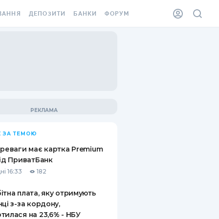
ВАННЯ
ДЕПОЗИТИ
БАНКИ
ФОРУМ
ІЛКА
ВСІ ДЕПОЗИТИ
ВСІ БАНКИ
АННЯ ЖИТЛА ВІД
ДЕПОЗИТИ В USD
ВІДГУКИ ПРО БАНКИ
 ШАХЕДІВ
ДЕПОЗИТИ В EUR
МІКРОФІНАНСОВІ
ХОВКА ЗА КОРДОН
ОРГАНІЗАЦІЇ
БОНУС ДО ДЕПОЗИТІВ
ВІДГУКИ ПРО МФО
УМОВИ АКЦІЇ
КАРТА
 ЗА ТЕМОЮ
ПИТАННЯ ТА ВІДПОВІДІ
ННА ВІНЬЄТКА
ереваги має картка Premium
ДЕПОЗИТНИЙ КАЛЬКУЛЯТОР
від ПриватБанк
 СПІВРОБІТНИКІВ
ні 16:33
182
ПУТІВНИКИ ПО
SSISTANCE
ЗАОЩАДЖЕННЯМ
ітна плата, яку отримують
нці з-за кордону,
АННЯ ВІД
тилася на 23,6% - НБУ
Х ВИПАДКІВ