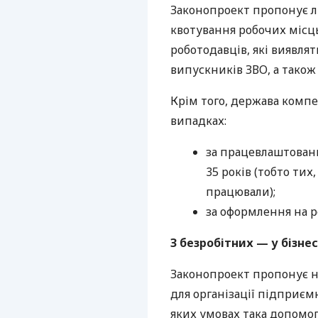
Законопроект пропонує л
квотування робочих місць
роботодавців, які виявля
випускників
ЗВО
, а тако
Крім того, держава компе
випадках:
за працевлаштовани
35 років (тобто тих,
працювали);
за оформлення на р
З безробітних — у бізне
Законопроект пропонує н
для організації підприємн
яких умовах така допомог