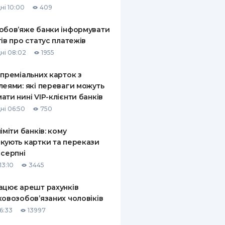
ні 10:00
409
КИ ПО
ВАННЮ
обов’яже банки інформувати
тів про статус платежів
ХОВІ ПОЛІСИ
ні 08:02
1955
І КОМПАНІЇ
 преміальних карток з
леями: які переваги можуть
 ПРО СТРАХОВІ
Ї
ати нині VIP-клієнти банків
ні 06:50
750
А І ОПЛАТА
ліміти банків: кому
И
кують картки та перекази
 серпні
13:10
3445
ацює арешт рахунків
ковозобов’язаних чоловіків
6:33
13997