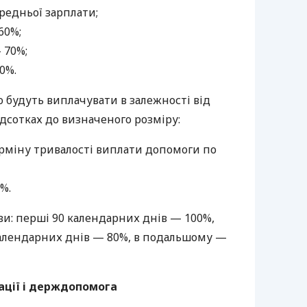
ередньої зарплати;
60%;
— 70%;
0%.
ю будуть виплачувати в залежності від
ідсотках до визначеного розміру:
рміну тривалості виплати допомоги по
%.
ви: перші 90 календарних днів — 100%,
алендарних днів — 80%, в подальшому —
ації і держдопомога