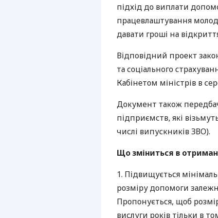
підхід до виплати допомо
працевлаштування молоді
давати гроші на відкриття
Відповідний проект зако
та соціального страхуван
Кабінетом міністрів в сер
Документ також передба
підприємств, які візьмут
числі випускників
ЗВО
).
Що зміниться в отриманн
1. Підвищується мінімал
розміру допомоги залежно
Пропонується, щоб розмір
вислуги років тільки в т