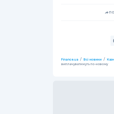
П
/
/
Finance.ua
Всі новини
Казн
виплачуватимуть по-новому