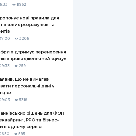
6:33
11962
КИ ПО
ВАННЮ
ропонує нові правила для
тівкових розрахунків та
ХОВІ ПОЛІСИ
итів
07:00
3206
І КОМПАНІЇ
фри підтримує перенесення
 ПРО СТРАХОВІ
Ї
нів впровадження «еАкцизу»
09:33
259
А І ОПЛАТА
аявив, що не вимагав
И
вати персональні дані у
нціях
09:03
5318
анківських рішень для ФОП:
еквайринг, РРО та бізнес-
и в одному сервісі
06:50
585