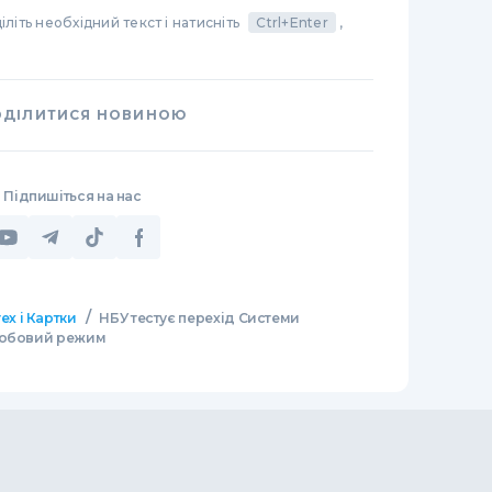
літь необхідний текст і натисніть
Ctrl+Enter
,
ОДІЛИТИСЯ НОВИНОЮ
Підпишіться на нас
/
ех і Картки
НБУ тестує перехід Системи
добовий режим