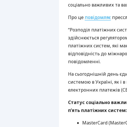
соціально важливих та ва
Про це
повідомляє
прессл
“Розподіл платіжних сист
здійснюється регуляторо
платіжних систем, які ма
відповідність до міжнаро
повідомленні.
На сьогоднішній день є
системою в Україні, як і 
електронних платежів (
С
Статус соціально важл
п’ять платіжних систем:
MasterCard (MasterC