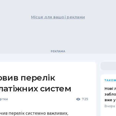
Місце для вашої реклами
овив перелік
ТАКОЖ
латіжних систем
Нові 
забло
артки
725
вже у
Вчора 
чив перелік системно важливих,