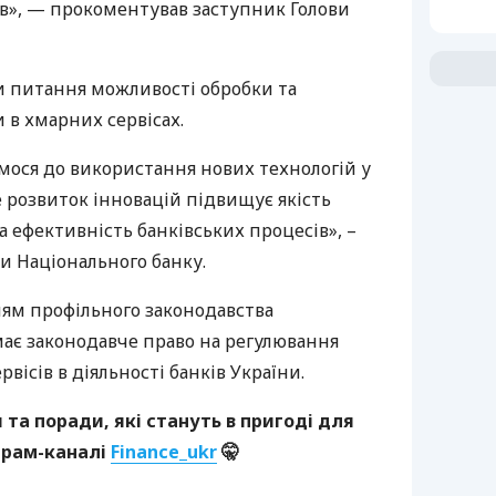
тів», — прокоментував заступник Голови
и питання можливості обробки та
 в хмарних сервісах.
мося до використання нових технологій у
е розвиток інновацій підвищує якість
а ефективність банківських процесів», –
и Національного банку.
ням профільного законодавства
ає законодавче право на регулювання
вісів в діяльності банків України.
та поради, які стануть в пригоді для
грам-каналі
Finance_ukr
🤫