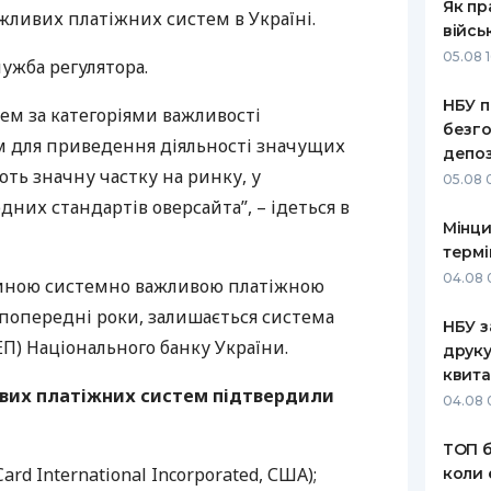
Як пр
жливих платіжних систем в Україні.
війсь
05.08 1
ужба регулятора.
НБУ п
ем за категоріями важливості
безго
м для приведення діяльності значущих
депоз
ють значну частку на ринку, у
05.08 
дних стандартів оверсайта”, – ідеться в
Мінци
термі
04.08 
диною системно важливою платіжною
в попередні роки, залишається система
НБУ з
ЕП
) Національного банку України.
друку
квита
ивих платіжних систем підтвердили
04.08 
ТОП б
ard International Incorporated,
США
);
коли 