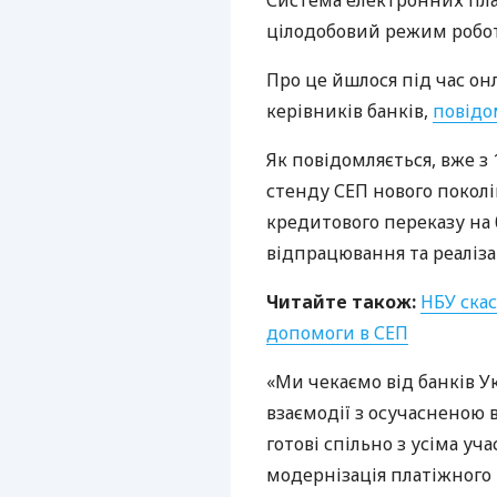
Система електронних пл
цілодобовий режим робо
Про це йшлося під час он
керівників банків,
повідо
Як повідомляється, вже з
стенду
СЕП
нового покол
кредитового переказу на 
відпрацювання та реалізац
Читайте також:
НБУ
скас
допомоги в
СЕП
«Ми чекаємо від банків У
взаємодії з осучасненою 
готові спільно з усіма у
модернізація платіжного