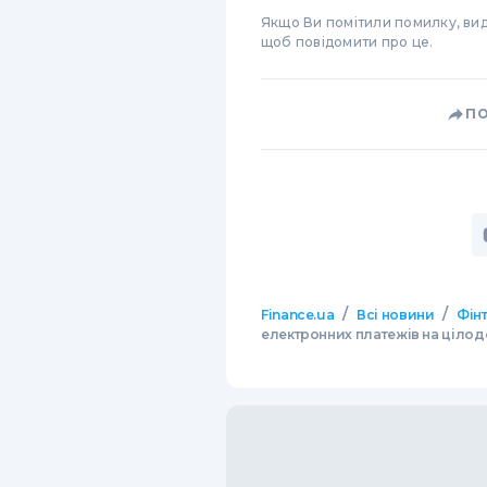
Якщо Ви помітили помилку, виді
щоб повідомити про це.
П
/
/
Finance.ua
Всі новини
Фінт
електронних платежів на ціло