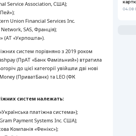
картк
nal Service Association,
США
);
04.08 
Пей»);
rn Union Financial Services Inc.
 Network,
SAS
, Франція);
 (АТ «Укрпошта»).
тіжних систем порівняно з 2019 роком
ashpay (ПрАТ «Банк Фамільний») втратила
огоріч до цієї категорії увійшли дві нові
tMoney (ПриватБанк) та
LEO
(ФК
тіжних систем належать:
«Українська платіжна система»);
ram Payment Systems Inc.
США
);
ова Компанія «Фенікс»);