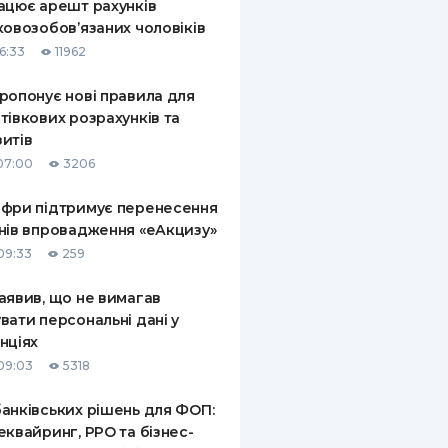
ацює арешт рахунків
ковозобов’язаних чоловіків
6:33
11962
ропонує нові правила для
тівкових розрахунків та
итів
07:00
3206
фри підтримує перенесення
нів впровадження «еАкцизу»
09:33
259
аявив, що не вимагав
вати персональні дані у
нціях
09:03
5318
анківських рішень для ФОП:
еквайринг, РРО та бізнес-