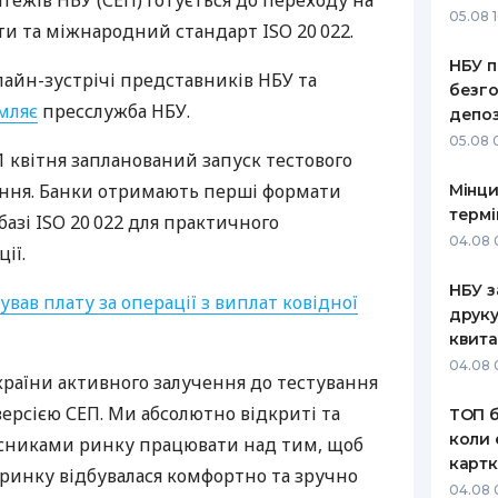
атежів
НБУ
(
СЕП
) готується до переходу на
05.08 1
ти та міжнародний стандарт
ISO
20 022.
РЕЙТИНГ ДЕБЕТОВИХ
ПУТІВНИ
КАРТОК
СТРАХУ
НБУ п
лайн-зустрічі представників
НБУ
та
безго
ЩОМІСЯЧНИЙ ОГЛЯД
ВСІ СТРА
мляє
пресслужба
НБУ
.
депоз
КЕШБЕКУ
05.08 
СТРАХОВ
 1 квітня запланований запуск тестового
ПУТІВНИКИ ПО
іння. Банки отримають перші формати
Мінци
БАНКІВСЬКИХ КАРТКАХ
ВІДГУКИ
КОМПАНІ
термі
базі
ISO
20 022 для практичного
04.08 
ії.
ДОСТАВК
НБУ з
ував плату за операції з виплат ковідної
КОНТАКТ
друку
квита
04.08 
країни активного залучення до тестування
версією
СЕП
. Ми абсолютно відкриті та
ТОП б
коли 
часниками ринку працювати над тим, щоб
картк
 ринку відбувалася комфортно та зручно
04.08 