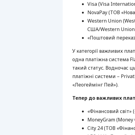
Visa (Visa Internatio
NovaPay (
ТОВ
«Нова
Western Union (Weste
США
/Western Union
«Поштовий переказ»
У категорії важливих пла
одна платіжна система Fl
такий статус. Водночас ць
платіжні системи – Priva
«Леогеймінг Пей»).
Тепер до важливих пла
«Фінансовий світ» (
MoneyGram (Money G
City 24 (
ТОВ
«Фінанс