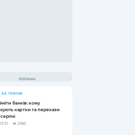
 ЗА ТЕМОЮ
ліміти банків: кому
кують картки та перекази
 серпні
13:10
2685