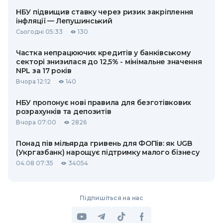
НБУ підвищив ставку через ризик закріплення
інфляції — Лепушинський
Сьогодні 05:33
130
Частка непрацюючих кредитів у банківському
секторі знизилася до 12,5% - мінімальне значення
NPL за 17 років
Вчора 12:12
140
НБУ пропонує нові правила для безготівкових
розрахунків та депозитів
Вчора 07:00
2826
Понад пів мільярда гривень для ФОПів: як UGB
(Укргазбанк) нарощує підтримку малого бізнесу
04.08 07:35
34054
Підпишіться на нас