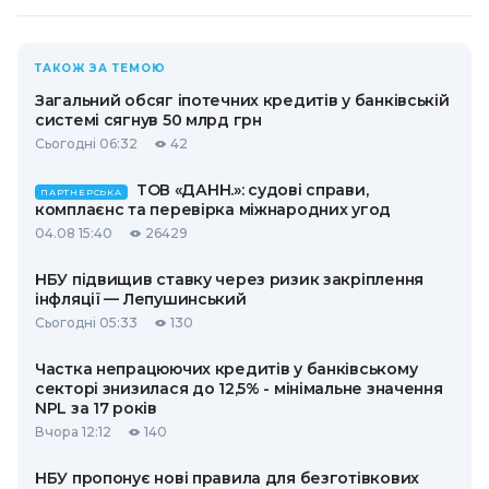
ТАКОЖ ЗА ТЕМОЮ
Загальний обсяг іпотечних кредитів у банківській
системі сягнув 50 млрд грн
Сьогодні 06:32
42
ТОВ «ДАНН.»: судові справи,
ПАРТНЕРСЬКА
комплаєнс та перевірка міжнародних угод
04.08 15:40
26429
НБУ підвищив ставку через ризик закріплення
інфляції — Лепушинський
Сьогодні 05:33
130
Частка непрацюючих кредитів у банківському
секторі знизилася до 12,5% - мінімальне значення
NPL за 17 років
Вчора 12:12
140
НБУ пропонує нові правила для безготівкових