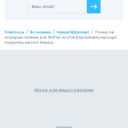
Ваш email
/
/
/
Finance.ua
Всі новини
Кредит&Депозит
Понад пів
мільярда гривень для ФОПів: як UGB (Укргазбанк) нарощує
підтримку малого бізнесу
Місце для вашої реклами