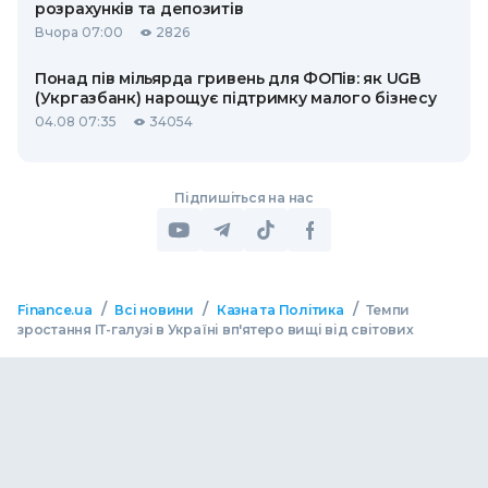
розрахунків та депозитів
Вчора 07:00
2826
Понад пів мільярда гривень для ФОПів: як UGB
(Укргазбанк) нарощує підтримку малого бізнесу
04.08 07:35
34054
Підпишіться на нас
/
/
/
Finance.ua
Всі новини
Казна та Політика
Темпи
зростання ІТ-галузі в Україні вп'ятеро вищі від світових