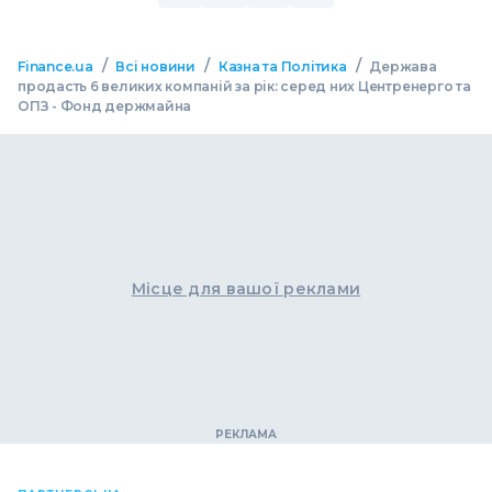
/
/
/
Finance.ua
Всі новини
Казна та Політика
Держава
продасть 6 великих компаній за рік: серед них Центренерго та
ОПЗ - Фонд держмайна
Місце для вашої реклами