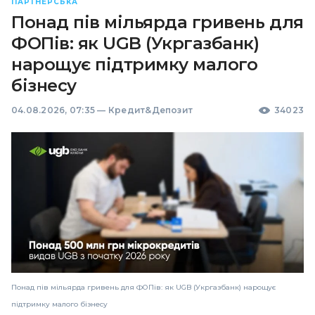
ПАРТНЕРСЬКА
Понад пів мільярда гривень для
ФОПів: як UGB (Укргазбанк)
нарощує підтримку малого
бізнесу
04.08.2026, 07:35
—
Кредит&Депозит
34023
Понад пів мільярда гривень для ФОПів: як UGB (Укргазбанк) нарощує
підтримку малого бізнесу