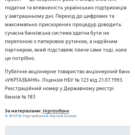
податки та впевненість українських підприємців
у завтрашньому дні. Перехід до цифрових та
максимально прискорених процедур доводить:
сучасна банківська система здатна бути не
перепоною з паперовою рутиною, а надійним
партнером, який підставляє плече саме тоді, коли
це потрібно.
Публічне акціонерне товариство акціонерний банк
«УКРГАЗБАНК». Ліцензія НБУ № 123 від 21.07.1993.
Реєстраційний номер у Державному реєстрі
банків № 183
За матеріалами:
Укргазбанк
#
ФОП
#
Укргазбанк
#
Малий Бізнес