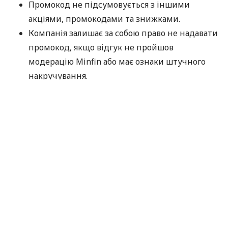
Промокод не підсумовується з іншими
акціями, промокодами та знижками.
Компанія залишає за собою право не надавати
промокод, якщо відгук не пройшов
модерацію Minfin або має ознаки штучного
накручування.
Надсилаючи дані для отримання промокоду,
ви погоджуєтеся на їх обробку компанією
MyCredit виключно з метою перевірки участі в
акції. Ваші персональні дані не передаються
третім особам.
Промокод потрібно використати до 30.09.2026.
Дякуємо, що обираєте MyCredit і ділитеся своїми
враженнями. Ваша думка допомагає нам ставати
кращими!