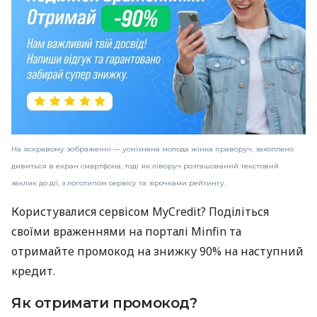
На яскравому зображенні — усміхнена молода жінка праворуч, захоплено
дивиться в екран смартфона, тоді як ліворуч розташований текстовий
заклик до дії, з логотипом сервісу та зірочками рейтингу.
Користувалися сервісом MyCredit? Поділіться
своїми враженнями на порталі Minfin та
отримайте промокод на знижку 90% на наступний
кредит.
Як отримати промокод?