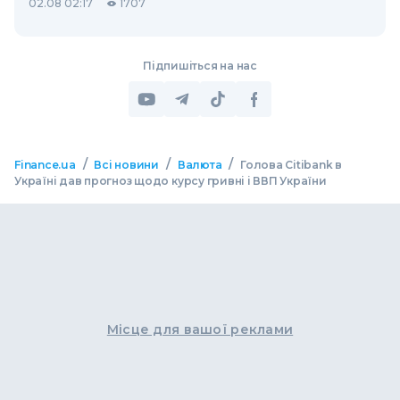
02.08 02:17
1707
Підпишіться на нас
/
/
/
Finance.ua
Всі новини
Валюта
Голова Citibank в
Україні дав прогноз щодо курсу гривні і ВВП України
Місце для вашої реклами