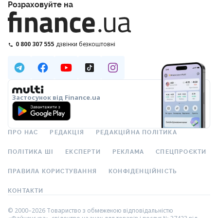
Розраховуйте на
0 800 307 555
дзвінки безкоштовні
Застосунок від Finance.ua
ПРО НАС
РЕДАКЦІЯ
РЕДАКЦІЙНА ПОЛІТИКА
ПОЛІТИКА ШІ
ЕКСПЕРТИ
РЕКЛАМА
СПЕЦПРОЄКТИ
ПРАВИЛА КОРИСТУВАННЯ
КОНФІДЕНЦІЙНІСТЬ
КОНТАКТИ
© 2000–2026 Товариство з обмеженою відповідальністю