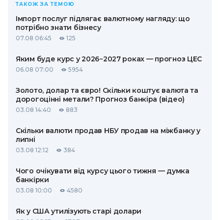
ТАКОЖ ЗА ТЕМОЮ
Імпорт послуг підлягає валютному нагляду: що
потрібно знати бізнесу
07.08 06:45
125
Яким буде курс у 2026−2027 роках — прогноз ЦЕС
06.08 07:00
5954
Золото, долар та євро! Скільки коштує валюта та
дорогоцінні метали? Прогноз банкіра (відео)
03.08 14:40
883
Скільки валюти продав НБУ продав на міжбанку у
липні
03.08 12:12
384
Чого очікувати від курсу цього тижня — думка
банкірки
03.08 10:00
4580
Як у США утилізують старі долари