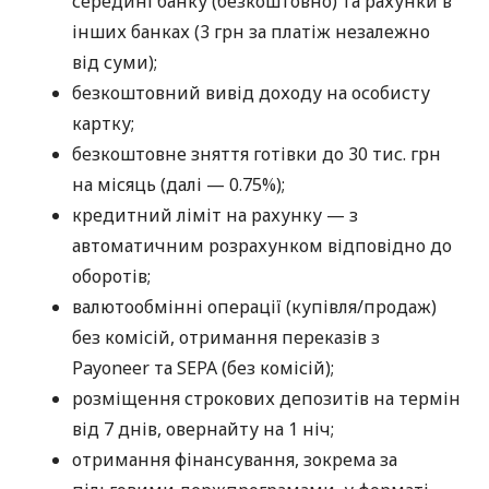
середині банку (безкоштовно) та рахунки в
інших банках (3 грн за платіж незалежно
від суми);
безкоштовний вивід доходу на особисту
картку;
безкоштовне зняття готівки до 30 тис. грн
на місяць (далі — 0.75%);
кредитний ліміт на рахунку — з
автоматичним розрахунком відповідно до
оборотів;
валютообмінні операції (купівля/продаж)
без комісій, отримання переказів з
Payoneer та SEPA (без комісій);
розміщення строкових депозитів на термін
від 7 днів, овернайту на 1 ніч;
отримання фінансування, зокрема за