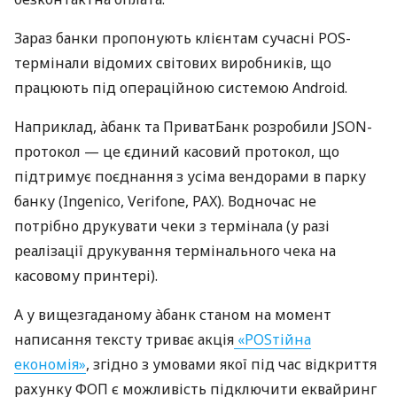
Зараз банки пропонують клієнтам сучасні POS-
термінали відомих світових виробників, що
працюють під операційною системою Android.
Наприклад, àбанк та ПриватБанк розробили JSON-
протокол — це єдиний касовий протокол, що
підтримує поєднання з усіма вендорами в парку
банку (Ingenico, Verifone, PAX). Водночас не
потрібно друкувати чеки з термінала (у разі
реалізації друкування термінального чека на
касовому принтері).
А у вищезгаданому àбанк станом на момент
написання тексту триває акція
«POSтійна
економія»
, згідно з умовами якої під час відкриття
рахунку ФОП є можливість підключити еквайринг