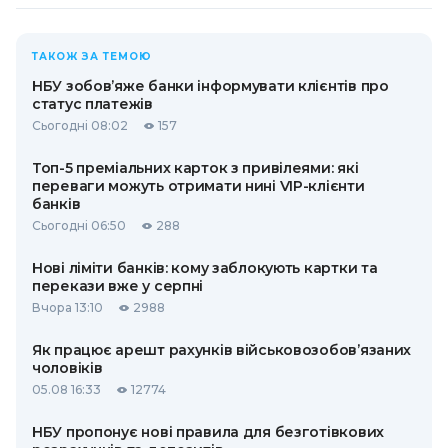
ТАКОЖ ЗА ТЕМОЮ
НБУ зобов’яже банки інформувати клієнтів про
статус платежів
Сьогодні 08:02
157
Топ-5 преміальних карток з привілеями: які
переваги можуть отримати нині VIP-клієнти
банків
Сьогодні 06:50
288
Нові ліміти банків: кому заблокують картки та
перекази вже у серпні
Вчора 13:10
2988
Як працює арешт рахунків військовозобов’язаних
чоловіків
05.08 16:33
12774
НБУ пропонує нові правила для безготівкових