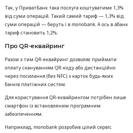
Так, у ПриватБанк така послуга коштуватиме 1,3%
від суми операцій. Такий самий тариф — 1,3% від
суми операцій — беруть і в monobank. А ось в àбанк
тариф становить 1,2%.
Про QR-еквайринг
Разом з тим QR-еквайринг дозволяє приймати
оплату скануванням QR-коду або дистанційно
через посилання (без NFC) з карток будь-яких
банків платіжних систем.
Для користування QR-еквайрингом потрібен лише
смартфон із встановленим програмним
забезпеченням.
Наприклад, monobank розробив цілий сервіс