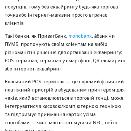
покупців, тому без еквайрингу будь-яка торгова
точка або інтернет-магазин просто втрачає
клієнтів.
Такі банки, як ПриватБанк,
monobank
, àбанк чи
ПУМБ, пропонують своїм клієнтам на вибір
різноманітні рішення для організації еквайрингу:
POS-термінал, термінал у смартфоні, QR-еквайринг
або інтернет-еквайринг.
Класичний POS-термінал — це окремий фізичний
платіжний пристрій з вбудованим принтером для
чеків, який встановлюється в торговій точці, може
інтегруватися з касовою/комп'ютерною технікою
та підтримує приймання карток усіма
способами — чип, магнітна смуга чи NFC, тобто
безконтактна оплата.