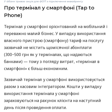
У àбанк триває акція для ФОП з підключення еквайрингу
Про термінал у смартфоні (Tap to
Phone)
Термінал у смартфоні орієнтований на мобільний і
переважно малий бізнес. У випадку використання
власного пристрою (смартфону) тариф на послугу
зазвичай не містить щомісячної абонплати
(300−500 грн як у терміналах, що надаються
банками) — тому з погляду витрат, «термінал в
смартфоні» є більш економним.
Зазвичай термінал у смартфоні використовується
разом з касовим інтегратором. Кошти у випадку
використання термінала у смартфоні
зараховуються на рахунок клієнта на наступний
день після проведення оплати.