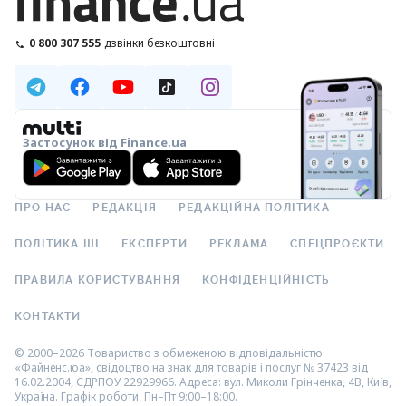
0 800 307 555
дзвінки безкоштовні
Застосунок від Finance.ua
ПРО НАС
РЕДАКЦІЯ
РЕДАКЦІЙНА ПОЛІТИКА
ПОЛІТИКА ШІ
ЕКСПЕРТИ
РЕКЛАМА
СПЕЦПРОЄКТИ
ПРАВИЛА КОРИСТУВАННЯ
КОНФІДЕНЦІЙНІСТЬ
КОНТАКТИ
© 2000–2026 Товариство з обмеженою відповідальністю
«Файненс.юа», свідоцтво на знак для товарів і послуг № 37423 від
16.02.2004, ЄДРПОУ 22929966. Адреса: вул. Миколи Грінченка, 4В, Київ,
Україна. Графік роботи: Пн–Пт 9:00–18:00.