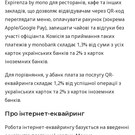
Expirenza by mono для ресторанів, кафе та інших
закладів, що дозволяє відвідувачам через QR-код
переглядати меню, оплачувати рахунок (зокрема
Apple/Google Pay), залишати чайові та відгуки без
участі офіціанта. Комісія за приймання таких
платежів у monobank складає 1,3% від суми з усіх
карток українських банків та 2% з карток
іноземних банків.
Для порівняння, у àбанк плата за послугу QR-
еквайринга складає 1,2% від успішної операції з
українських карток та 2% з карток іноземних
банків.
Про інтернет-еквайринг
Робота інтернет-еквайрингу базується на введенні