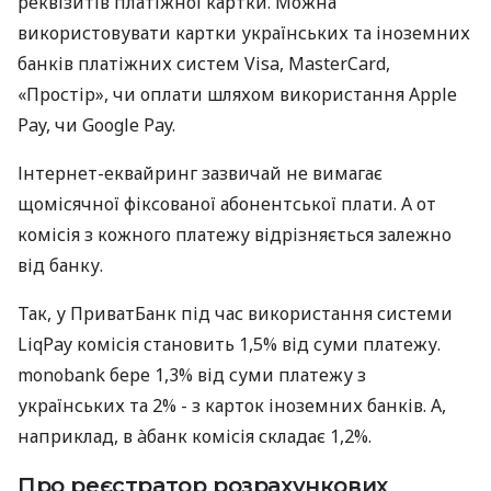
реквізитів платіжної картки. Можна
використовувати картки українських та іноземних
банків платіжних систем Visa, MasterCard,
«Простір», чи оплати шляхом використання Apple
Pay, чи Google Pay.
Інтернет-еквайринг зазвичай не вимагає
щомісячної фіксованої абонентської плати. А от
комісія з кожного платежу відрізняється залежно
від банку.
Так, у ПриватБанк під час використання системи
LiqPay комісія становить 1,5% від суми платежу.
monobank бере 1,3% від суми платежу з
українських та 2% - з карток іноземних банків. А,
наприклад, в àбанк комісія складає 1,2%.
Про реєстратор розрахункових