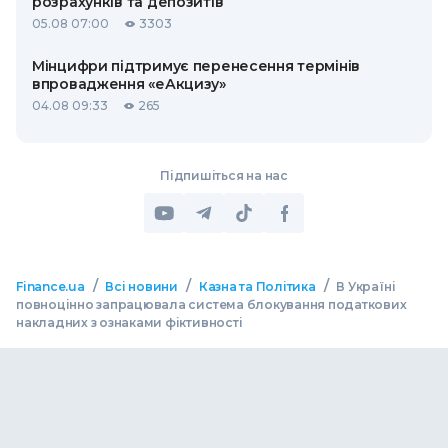
розрахунків та депозитів
05.08 07:00
3303
Мінцифри підтримує перенесення термінів
впровадження «еАкцизу»
04.08 09:33
265
Підпишіться на нас
/
/
/
Finance.ua
Всі новини
Казна та Політика
В Україні
повноцінно запрацювала система блокування податкових
накладних з ознаками фіктивності