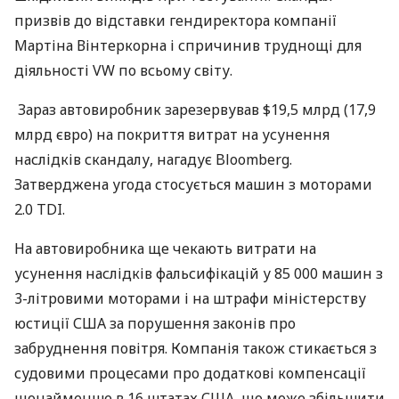
призвів до відставки гендиректора компанії
Мартіна Вінтеркорна і спричинив труднощі для
діяльності VW по всьому світу.
Зараз автовиробник зарезервував $19,5 млрд (17,9
млрд євро) на покриття витрат на усунення
наслідків скандалу, нагадує Bloomberg.
Затверджена угода стосується машин з моторами
2.0
TDI
.
На автовиробника ще чекають витрати на
усунення наслідків фальсифікацій у 85 000 машин з
3-літровими моторами і на штрафи міністерству
юстиції
США
за порушення законів про
забруднення повітря. Компанія також стикається з
судовими процесами про додаткові компенсації
щонайменше в 16 штатах
США
, що може збільшити