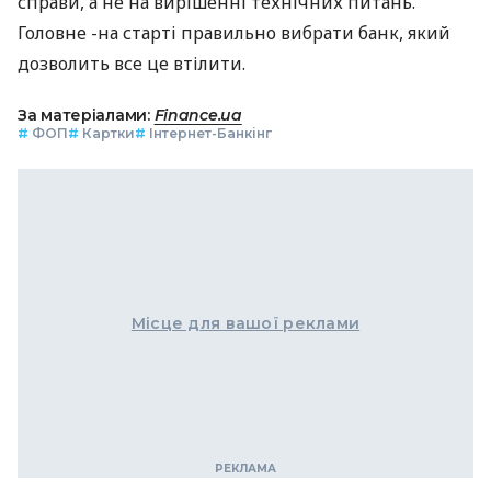
справи, а не на вирішенні технічних питань.
Головне -на старті правильно вибрати банк, який
дозволить все це втілити.
За матеріалами:
Finance.ua
#
ФОП
#
Картки
#
Інтернет-Банкінг
Місце для вашої реклами