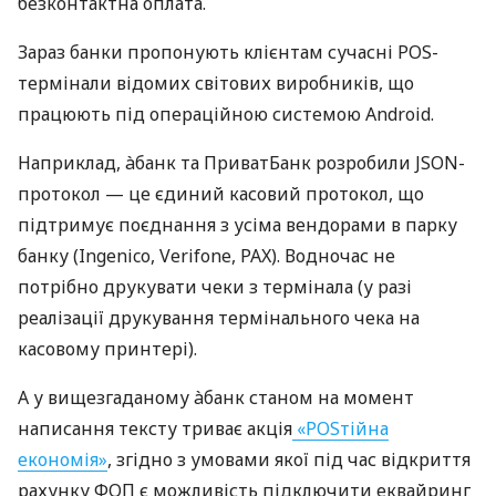
безконтактна оплата.
Зараз банки пропонують клієнтам сучасні POS-
термінали відомих світових виробників, що
працюють під операційною системою Android.
Наприклад, àбанк та ПриватБанк розробили JSON-
протокол — це єдиний касовий протокол, що
підтримує поєднання з усіма вендорами в парку
банку (Ingenico, Verifone, PAX). Водночас не
потрібно друкувати чеки з термінала (у разі
реалізації друкування термінального чека на
касовому принтері).
А у вищезгаданому àбанк станом на момент
написання тексту триває акція
«POSтійна
економія»
, згідно з умовами якої під час відкриття
рахунку ФОП є можливість підключити еквайринг