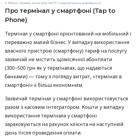
У àбанк триває акція для ФОП з підключення еквайрингу
Про термінал у смартфоні (Tap to
Phone)
Термінал у смартфоні орієнтований на мобільний і
переважно малий бізнес. У випадку використання
власного пристрою (смартфону) тариф на послугу
зазвичай не містить щомісячної абонплати
(300−500 грн як у терміналах, що надаються
банками) — тому з погляду витрат, «термінал в
смартфоні» є більш економним.
Зазвичай термінал у смартфоні використовується
разом з касовим інтегратором. Кошти у випадку
використання термінала у смартфоні
зараховуються на рахунок клієнта на наступний
день після проведення оплати.