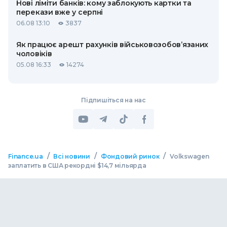
Нові ліміти банків: кому заблокують картки та
перекази вже у серпні
06.08 13:10
3837
Як працює арешт рахунків військовозобов’язаних
чоловіків
05.08 16:33
14274
Підпишіться на нас
/
/
/
Finance.ua
Всі новини
Фондовий ринок
Volkswagen
заплатить в США рекордні $14,7 мільярда