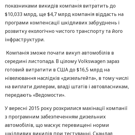
показниками викидів компанія витратить до
$10,033 млрд, ще $4,7 млрд компанія віддасть на
програми компенсації шкідливих забруднень і
розвитку екологічно чистого транспорту та його
інфраструктури.
Компанія зможе почати викуп автомобілів в
середині листопада. В цілому Volkswagen зараз
готовий витратити в
США
до $16,5 млрд на
нівелювання наслідків «дизельгейта», в тому числі
на виплати дилерам, владі штатів і автовласникам,
передають «Ведомости».
У вересні 2015 року розкрилися махінації компанії
з програмним забезпеченням дизельних
автомобілів, що маскує перевищені норми
шкідливих викидів при тестуванні. Скандал