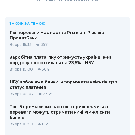
ТАКОЖ ЗА ТЕМОЮ
Які переваги має картка Premium Plus від
ПриватБанк
Вчора 16:33
357
Заробітна плата, яку отримують українці з-за
кордону, скоротилася на 23,6% - НБУ
Вчора 10:00
504
НБУ зобов’яже банки інформувати клієнтів про
статус платежів
Вчора 08:02
2339
Топ-5 преміальних карток з привілеями: які
переваги можуть отримати нині VIP-клієнти
банків
Вчора 06:50
839