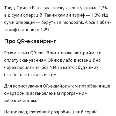
Так, у ПриватБанк така послуга коштуватиме 1,3%
від суми операцій. Такий самий тариф — 1,3% від
суми операцій — беруть і в monobank. А ось в àбанк
тариф становить 1,2%.
Про QR-еквайринг
Разом з тим QR-еквайринг дозволяє приймати
оплату скануванням QR-коду або дистанційно
через посилання (без NFC) з карток будь-яких
банків платіжних систем.
Для користування QR-еквайрингом потрібен лише
смартфон із встановленим програмним
забезпеченням.
Наприклад, monobank розробив цілий сервіс