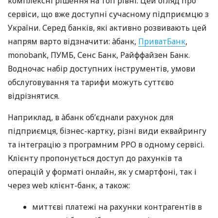
комплексні рішення на топ рівні. Цей огляд про
сервіси, що вже доступні сучасному підприємцю з
України. Серед банків, які активно розвивають цей
напрям варто відзначити: àбанк,
ПриватБанк
,
monobank, ПУМБ, Сенс Банк, Райффайзен Банк.
Водночас набір доступних інструментів, умови
обслуговування та тарифи можуть суттєво
відрізнятися.
Наприклад, в àбанк об’єднали рахунок для
підприємця, бізнес-картку, різні види еквайрингу
та інтеграцію з програмним РРО в одному сервісі.
Клієнту пропонується доступ до рахунків та
операцій у форматі онлайн, як у смартфоні, так і
через web клієнт-банк, а також:
миттєві платежі на рахунки контрагентів в