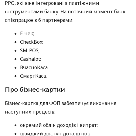
РРО, які вже інтегровані з платіжними
інструментами банку. На поточний момент банк
співпрацює з 6 партнерами:
E-чек;
CheckBox;
SM-POS;
Cashalot;
ВчасноКаса;
СмартКаса.
Про бізнес-картки
Бізнес-картка для ФОП забезпечує виконання
наступних процесів:
окремий облік доходів і витрат;
швидкий доступ до коштів з