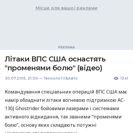
Місце для вашої реклами
Літаки ВПС США оснастять
"променями болю" (відео)
30.07.2015, 21:00
—
Технології&Авто
1341
Командування спеціальних операцій
ВПС
США
має
намір обладнати літаки вогневою підтримкою AC-
130J Ghostrider бойовими лазерами і системами
активного відкидання, так званими “променями
болю”, основу яких складають потужні