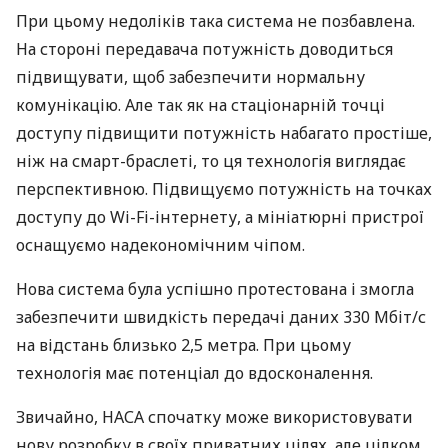
При цьому недоліків така система не позбавлена.
На стороні передавача потужність доводиться
підвищувати, щоб забезпечити нормальну
комунікацію. Але так як на стаціонарній точці
доступу підвищити потужність набагато простіше,
ніж на смарт-браслеті, то ця технологія виглядає
перспективною. Підвищуємо потужність на точках
доступу до Wi-Fi-інтернету, а мініатюрні пристрої
оснащуємо надекономічним чіпом.
Нова система була успішно протестована і змогла
забезпечити швидкість передачі даних 330 Мбіт/с
на відстань близько 2,5 метра. При цьому
технологія має потенціал до вдосконалення.
Звичайно,
НАСА
спочатку може використовувати
нову розробку в своїх приватних цілях, але цілком