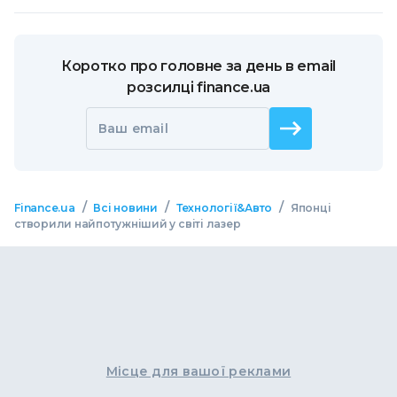
Коротко про головне за день в email
розсилці finance.ua
Ваш email
/
/
/
Finance.ua
Всі новини
Технології&Авто
Японці
створили найпотужніший у світі лазер
Місце для вашої реклами