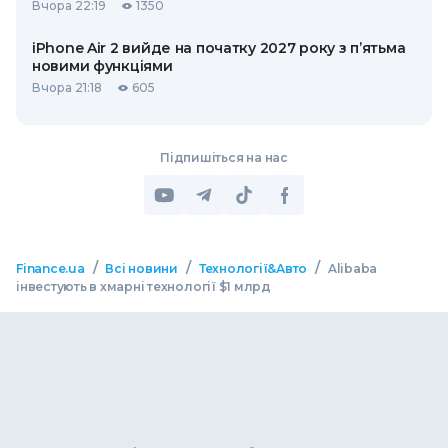
Вчора 22:19
1350
iPhone Air 2 вийде на початку 2027 року з п’ятьма
новими функціями
Вчора 21:18
605
Підпишіться на нас
/
/
/
Finance.ua
Всі новини
Технології&Авто
Alibaba
інвестують в хмарні технології $1 млрд