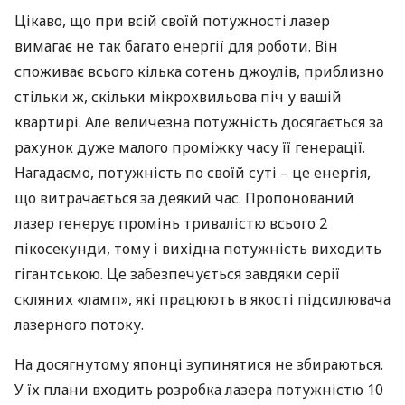
Цікаво, що при всій своїй потужності лазер
вимагає не так багато енергії для роботи. Він
споживає всього кілька сотень джоулів, приблизно
стільки ж, скільки мікрохвильова піч у вашій
квартирі. Але величезна потужність досягається за
рахунок дуже малого проміжку часу її генерації.
Нагадаємо, потужність по своїй суті – це енергія,
що витрачається за деякий час. Пропонований
лазер генерує промінь тривалістю всього 2
пікосекунди, тому і вихідна потужність виходить
гігантською. Це забезпечується завдяки серії
скляних «ламп», які працюють в якості підсилювача
лазерного потоку.
На досягнутому японці зупинятися не збираються.
У їх плани входить розробка лазера потужністю 10