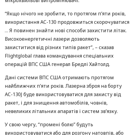
мікрохвильові випромінювачі.
“Якщо нічого не зробити, то протягом п’яти років,
використання AC-130 продовжиться скорочуватися
… Я повинен знайти нові способи захистити літак.
Високоенергетичні лазери дозволяють
захиститися від різних типів ракет”, – сказав
Flightglobal глава командування спеціальних
операцій
ВПС
США
генерал Бредлі Хайтолд.
Дані системи
ВПС
США
отримають протягом
найближчих п’яти років. Лазерна зброя на борту
AC-130J буде використовуватися для захисту від
ракет, і для знищення автомобілів, човнів,
невеликих літальних апаратів і систем зв’язку.
У свою чергу, “промені болю” будуть
використовуватися або для розгону натовпів, або