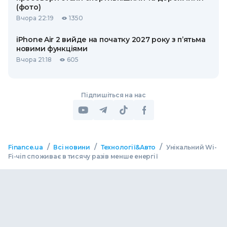
(фото)
Вчора 22:19
1350
iPhone Air 2 вийде на початку 2027 року з п’ятьма
новими функціями
Вчора 21:18
605
Підпишіться на нас
/
/
/
Finance.ua
Всі новини
Технології&Авто
Унікальний Wi-
Fi-чіп споживає в тисячу разів менше енергії