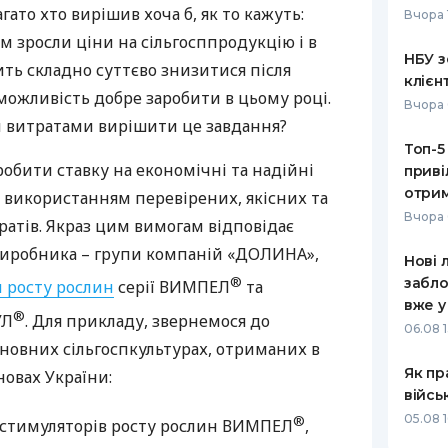
гато хто вирішив хоча б, як то кажуть:
Вчора 
РЕЙТИНГ ДЕБЕТОВИХ
ПУТІВНИ
им зросли ціни на сільгосппродукцію і в
КАРТОК
СТРАХУ
НБУ з
ить складно суттєво знизитися після
клієн
ЩОМІСЯЧНИЙ ОГЛЯД
ВСІ СТРА
 можливість добре заробити в цьому році.
Вчора 
КЕШБЕКУ
и витратами вирішити це завдання?
СТРАХОВ
Топ-5
ПУТІВНИКИ ПО
робити ставку на економічні та надійні
приві
БАНКІВСЬКИХ КАРТКАХ
ВІДГУКИ
КОМПАНІ
отрим
 використанням перевірених, якісних та
Вчора 
атів. Якраз цим вимогам відповідає
ДОСТАВК
виробника – групи компаній «ДОЛИНА»,
Нові 
КОНТАКТ
®
забло
 росту рослин
серії
ВИМПЕЛ
та
вже у
®
УЛ
. Для прикладу, звернемося до
06.08 1
основних сільгоспкультурах, отриманих в
Як пр
овах України:
війсь
05.08 1
®
 стимуляторів росту рослин
ВИМПЕЛ
,