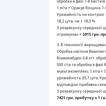
обробка в фазі 7-8 листкі
1 л/га + Оракул біоцинк 1 
Урожайність на контролі –
18,2 ц/га, чи + 18,0 %.
З розрахунку середньої ці
отримуємо +
5915 грн. пр
3. В технології вирощуванн
Обробка насіння Вимпел-К 
біомолибден 0,8 л/т; обро
500 г/га та обробка в фазі
мультикомплекс 1 л/га + О
урожайність 29,7 ц/га. Уро
відповідно прибавка склала
З розрахунку середньої ці
7421 грн. прибутку з 1 га.