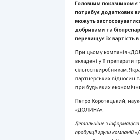
Головним показником є 
потребує додаткових ви
можуть застосовуватися
добривами та біопрепа
перевищує їх вартість в 5
При цьому компанія «ДОЛ
вкладені у її препарати 
сільгоспвиробникам. Якр
партнерських відносин та
при будь яких економічн
Петро Коротецький, наук
«ДОЛИНА».
Детальніше з інформацією
продукції групи компаній