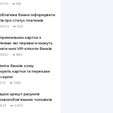
10:00
565
КИ ПО
ВАННЮ
обов’яже банки інформувати
тів про статус платежів
ХОВІ ПОЛІСИ
08:02
2551
І КОМПАНІЇ
 преміальних карток з
леями: які переваги можуть
 ПРО СТРАХОВІ
Ї
ати нині VIP-клієнти банків
06:50
880
А І ОПЛАТА
ліміти банків: кому
И
кують картки та перекази
 серпні
3:10
3965
ацює арешт рахунків
ковозобов’язаних чоловіків
6:33
14359