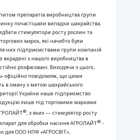
 попитом препаратів виробництва групи
инку почастішали випадки шахрайства.
дбати стимулятори росту рослин та
оргових марок, які начебто були
для них підприємствами групи компаній
о вкрадені з нашого виробництва в
стійно розфасовані. Виходячи з цього,
» офіційно повідомляє, що цими
ь в оману з метою шахрайського
ериторії України наше підприємство
продукцію лише під торговими марками
®
ГРОЛАЙТ
, з яких — стимулятор росту
®
епарат для обробки насіння
АГРОЛАЙТ
-
но для
ООО
НПФ
«АГРОСВІТ»,