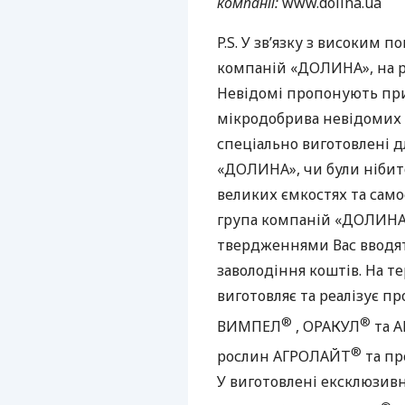
компанії:
www.dolina.ua
P.S. У зв’язку з високим
компаній «ДОЛИНА», на р
Невідомі пропонують при
мікродобрива невідомих т
спеціально виготовлені 
«ДОЛИНА», чи були нібит
великих ємкостях та само
група компаній «ДОЛИНА
твердженнями Вас вводят
заволодіння коштів. На т
виготовляє та реалізує 
®
®
ВИМПЕЛ
,
ОРАКУЛ
та
А
®
рослин
АГРОЛАЙТ
та пр
У виготовлені ексклюзив