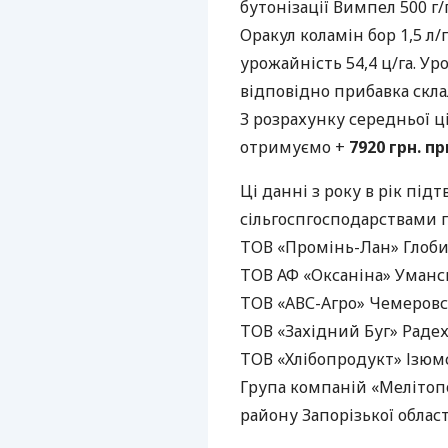
бутонізації Вимпел 500 г/
Оракул коламін бор 1,5 л/г
урожайність 54,4 ц/га. Уро
відповідно прибавка склала
З розрахунку середньої ці
отримуємо +
7920 грн. пр
Ці данні з року в рік пі
сільгоспгосподарствами по
ТОВ
«Промінь-Лан» Глобин
ТОВ
АФ «Оксаніна» Умансь
ТОВ
«АВС-Агро» Чемеровсь
ТОВ
«Західний Буг» Радехі
ТОВ
«Хлібопродукт» Ізюмс
Група компаній «Мелітоп
району Запорізької області