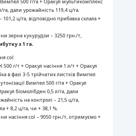
в Вимпел 500 г/га + Оракул мультикомплекс
л/га, дали урожайність 119,4 ц/га.
 101,2 ц/га, відповідно прибавка склала +
ни зерна кукурудзи – 3250 грн./т,
ибутку з 1 га.
я сої:
500 г/т + Оракул насіння 1 л/т + Оракул
бка в фазі 3-5 трійчатих листків Вимпел
 бутонізації Вимпел 500 г/га + Оракул
ракул біомолібден 0,5 л/га, дали
жайність на контролі – 21,5 ц/га,
 + 8,2 ц/га, чи + 38,1 %.
ни насіння сої – 9050 грн./т, отримуємо +