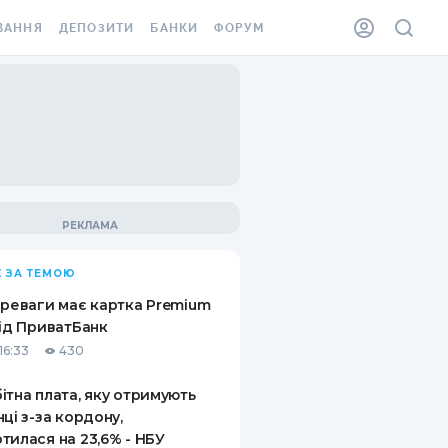
ВАННЯ
ДЕПОЗИТИ
БАНКИ
ФОРУМ
ІЛКА
ВСІ ДЕПОЗИТИ
ВСІ БАНКИ
АННЯ ЖИТЛА ВІД
ДЕПОЗИТИ В USD
ВІДГУКИ ПРО БАНКИ
 ШАХЕДІВ
ДЕПОЗИТИ В EUR
МІКРОФІНАНСОВІ
ХОВКА ЗА КОРДОН
ОРГАНІЗАЦІЇ
БОНУС ДО ДЕПОЗИТІВ
ВІДГУКИ ПРО МФО
УМОВИ АКЦІЇ
КАРТА
 ЗА ТЕМОЮ
ПИТАННЯ ТА ВІДПОВІДІ
ННА ВІНЬЄТКА
ереваги має картка Premium
ДЕПОЗИТНИЙ КАЛЬКУЛЯТОР
від ПриватБанк
 СПІВРОБІТНИКІВ
16:33
430
ПУТІВНИКИ ПО
SSISTANCE
ЗАОЩАДЖЕННЯМ
ітна плата, яку отримують
нці з-за кордону,
АННЯ ВІД
тилася на 23,6% - НБУ
Х ВИПАДКІВ