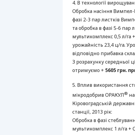
4. В технології вирощува
Обробка насіння Вимпел-К 
фазі 2-3 пар листків Вимп
та обробка в фазі 5-6 пар 
мультикомплекс 0,5 л/га +
урожайність 23,4 ц/га. Уро
відповідно прибавка склала
З розрахунку середньої ц
отримуємо +
5605 грн. пр
5. Вплив використання с
®
мікродобрив
ОРАКУЛ
на
Кіровоградській державні
станції, 2013 рік:
Обробка в фазі стеблуванн
мультикомплекс 1 л/га + Ор