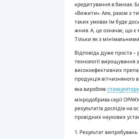
кредитування в банках. Ба
«Вижити». Але, разом з т
таких умовах їм буде дос
жнив. А, це означає, що є
Тільки як з мінімальним
Відповідь дуже проста – 
технології вирощування з
високоефективних препар
продукція вітчизняного 
яка виробляє
стимулятори
мікродобрива серії
ОРАК
результатів дослідів на 
провідних наукових устан
1. Результат випробувань