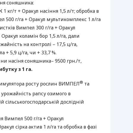
ння соняшника:
1 кг/т + Оракул насіння 1,5 л/т; обробка в
ел 500 г/га + Оракул мультикомплекс 1 л/га
листків Вимпел 300 г/га + Оракул
 Оракул коламін бор 1,5 л/га, дали
жайність на контролі – 17,5 ц/га,
 + 5,9 ц/га, чи + 33,7 %.
іни насіня соняшника– 9500 грн./т,
ибутку з 1 га.
®
тимулятора росту рослин
ВИМПЕЛ
та
 урожайність рапсу озимого в
й сільськогосподарській дослідній
я Вимпел 500 г/га + Оракул
акул сірка актив 1 л/га та обробка в фазі