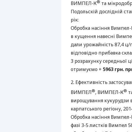
®
ВИМПЕЛ
-К
та мікродоб
Подольскій дослідній ста
рік:
Обробка насіння Вимпел-К 
в кущення навесні Вимпел
дали урожайність 87,4 ц/га
відповідно прибавка склала
З розрахунку середньої ці
отримуємо +
5963 грн. пр
2. Ефективність застосув
®
®
ВИМПЕЛ
,
ВИМПЕЛ
-К
т
вирощування кукурудзи в 
карпатського регіону, 2014
Обробка насіння Вимпел-К 
фазі 3-5 листків Вимпел 5