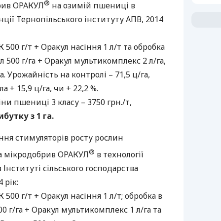
®
рив
ОРАКУЛ
на озимій пшениці в
нції Тернопільського інституту
АПВ
, 2014
500 г/т + Оракул насіння 1 л/т та обробка
 500 г/га + Оракул мультикомплекс 2 л/га,
. Урожайність на контролі – 71,5 ц/га,
 + 15,9 ц/га, чи + 22,2 %.
ни пшениці 3 класу – 3750 грн./т,
ибутку з 1 га.
ання стимуляторів росту рослин
®
а мікродобрив
ОРАКУЛ
в технології
Інституті сільського господарства
 рік:
500 г/т + Оракул насіння 1 л/т; обробка в
00 г/га + Оракул мультикомплекс 1 л/га та