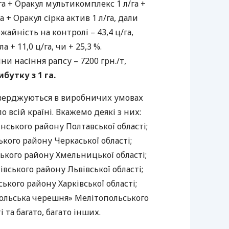
га + Оракул мультикомплекс 1 л/га +
а + Оракул сірка актив 1 л/га, дали
жайність на контролі – 43,4 ц/га,
 + 11,0 ц/га, чи + 25,3 %.
ни насіння рапсу – 7200 грн./т,
ибутку з 1 га.
дтверджуються в виробничих умовах
 всій країні. Вкажемо деякі з них:
ського району Полтавської області;
кого району Черкаської області;
кого району Хмельницької області;
вського району Львівської області;
ького району Харківської області;
ольська черешня» Мелітопольського
 та багато, багато інших.