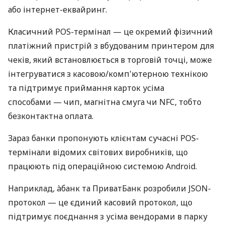
або інтернет-еквайринг.
Класичний POS-термінал — це окремий фізичний
платіжний пристрій з вбудованим принтером для
чеків, який встановлюється в торговій точці, може
інтегруватися з касовою/комп'ютерною технікою
та підтримує приймання карток усіма
способами — чип, магнітна смуга чи NFC, тобто
безконтактна оплата.
Зараз банки пропонують клієнтам сучасні POS-
термінали відомих світових виробників, що
працюють під операційною системою Android.
Наприклад, àбанк та ПриватБанк розробили JSON-
протокол — це єдиний касовий протокол, що
підтримує поєднання з усіма вендорами в парку