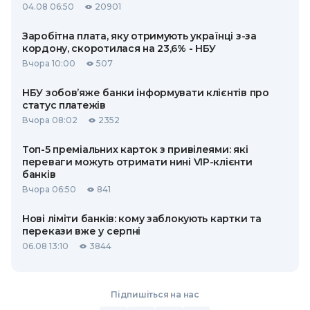
04.08 06:50
20901
Заробітна плата, яку отримують українці з-за
кордону, скоротилася на 23,6% - НБУ
Вчора 10:00
507
НБУ зобов’яже банки інформувати клієнтів про
статус платежів
Вчора 08:02
2352
Топ-5 преміальних карток з привілеями: які
переваги можуть отримати нині VIP-клієнти
банків
Вчора 06:50
841
Нові ліміти банків: кому заблокують картки та
перекази вже у серпні
06.08 13:10
3844
Підпишіться на нас