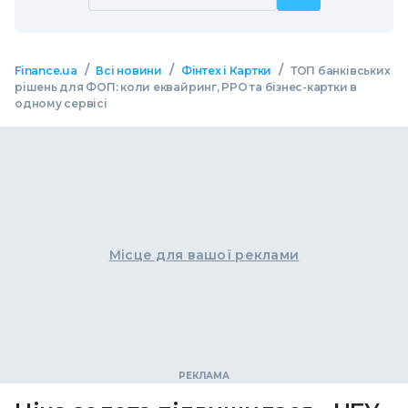
/
/
/
Finance.ua
Всі новини
Фінтех і Картки
ТОП банківських
рішень для ФОП: коли еквайринг, РРО та бізнес-картки в
одному сервісі
Місце для вашої реклами