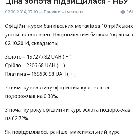
Ціна золота підвищилася - НБУ
02.10.2014, 13:10
—
Банківські метали
161
Офіційні курси банківських металів за 10 трiйських
унцій, встановлені Національним банком України з
02.10.2014, складають:
Золото – 157277.82
UAH
( + )
Срiбло – 2206.68
UAH
( – )
Платина – 165630.58
UAH
( + )
З початку кварталу офіційний курс золота
подорожчав на 0.38%.
З початку року офіційний курс золота подорожчав
на 62.72%.
Як повідомлялось раніше, максимальний курс