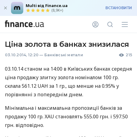
Multi від Finance.ua
ВСТАНОВИТИ
(8,9K+)
Ціна золота в банках знизилася
03.10.2014, 12:20
—
Банківські метали
215
03.10.14 станом на 14:00 в Київських банках середня
ціна продажу злитку золота номіналом 100 гр.
склала 561.12
UAH
за 1 гр., що менше на 0.95% у
порівнянні з попереднім днем.
Мінімальна і максимальна пропозиції банків за
продажу 100 гр.
XAU
становлять 555.00 грн. і 597.50
грн. відповідно.