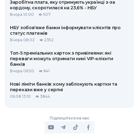
Заробітна плата, яку отримують українці з-за
кордону, скоротилася на 23,6% - НБУ
Вчора 10:00
507
НБУ зобов’яже банки інформувати клієнтів про
статус платежів
Вчора 08:02
2352
Топ-5 преміальних карток з привілеями: які
переваги можуть отримати нині VIP-клієнти
банків
Вчора 06:50
841
Нові ліміти банків: кому заблокують картки та
перекази вже у серпні
06.08 13:10
3844
Підпишіться на нас