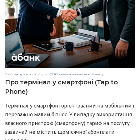
У àбанк триває акція для ФОП з підключення еквайрингу
Про термінал у смартфоні (Tap to
Phone)
Термінал у смартфоні орієнтований на мобільний і
переважно малий бізнес. У випадку використання
власного пристрою (смартфону) тариф на послугу
зазвичай не містить щомісячної абонплати