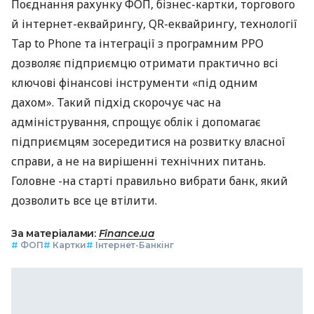
Поєднання рахунку ФОП, бізнес-картки, торгового
й інтернет-еквайрингу, QR-еквайрингу, технології
Tap to Phone та інтеграції з програмним РРО
дозволяє підприємцю отримати практично всі
ключові фінансові інструменти «під одним
дахом». Такий підхід скорочує час на
адміністрування, спрощує облік і допомагає
підприємцям зосередитися на розвитку власної
справи, а не на вирішенні технічних питань.
Головне -на старті правильно вибрати банк, який
дозволить все це втілити.
За матеріалами:
Finance.ua
#
ФОП
#
Картки
#
Інтернет-Банкінг