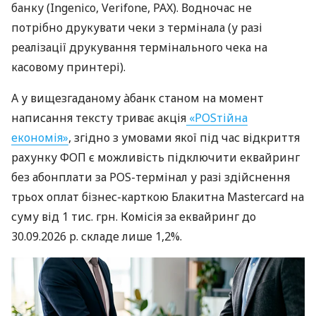
банку (Ingenico, Verifone, PAX). Водночас не
потрібно друкувати чеки з термінала (у разі
реалізації друкування термінального чека на
касовому принтері).
А у вищезгаданому àбанк станом на момент
написання тексту триває акція
«POSтійна
економія»
, згідно з умовами якої під час відкриття
рахунку ФОП є можливість підключити еквайринг
без абонплати за POS-термінал у разі здійснення
трьох оплат бізнес-карткою Блакитна Mastercard на
суму від 1 тис. грн. Комісія за еквайринг до
30.09.2026 р. складе лише 1,2%.