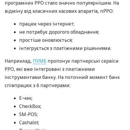
програмних РРО стало значно популярнішим. На
відміну від класичних касових апаратів, пРРО:
працює через інтернет;
не потребує дорогого обладнання;
простіше оновлюється;
інтегрується з платіжними рішеннями.
Наприклад,
ПУМБ
пропонує партнерські сервіси
РРО, які вже інтегровані з платіжними
інструментами банку. На поточний момент банк
співпрацює з 6 партнерами:
E-чек;
CheckBox;
SM-POS;
Cashalot;