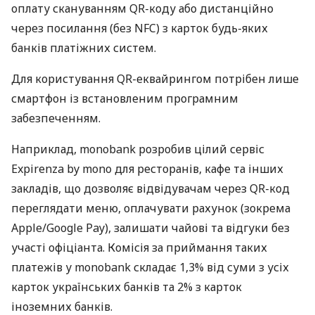
оплату скануванням QR-коду або дистанційно
через посилання (без NFC) з карток будь-яких
банків платіжних систем.
Для користування QR-еквайрингом потрібен лише
смартфон із встановленим програмним
забезпеченням.
Наприклад, monobank розробив цілий сервіс
Expirenza by mono для ресторанів, кафе та інших
закладів, що дозволяє відвідувачам через QR-код
переглядати меню, оплачувати рахунок (зокрема
Apple/Google Pay), залишати чайові та відгуки без
участі офіціанта. Комісія за приймання таких
платежів у monobank складає 1,3% від суми з усіх
карток українських банків та 2% з карток
іноземних банків.