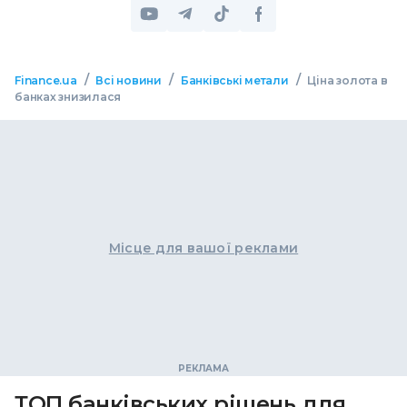
/
/
/
Finance.ua
Всі новини
Банківські метали
Ціна золота в
банках знизилася
Місце для вашої реклами
ТОП банківських рішень для