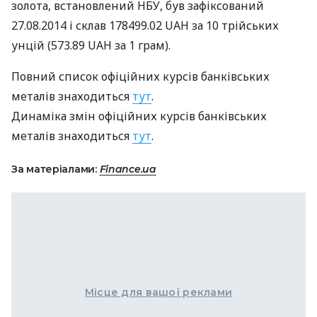
золота, встановлений
НБУ
, був зафіксований
27.08.2014 і склав 178499.02
UAH
за 10 трiйських
унцій (573.89
UAH
за 1 грам).
Повний список офіційних курсів банківських
металів знаходиться
тут
.
Динаміка змін офіційних курсів банківських
металів знаходиться
тут
.
За матеріалами:
Finance.ua
Місце для вашої реклами