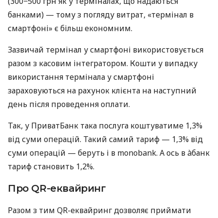
(300−500 грн як у терміналах, що надаються
банками) — тому з погляду витрат, «термінал в
смартфоні» є більш економним.
Зазвичай термінал у смартфоні використовується
разом з касовим інтегратором. Кошти у випадку
використання термінала у смартфоні
зараховуються на рахунок клієнта на наступний
день після проведення оплати.
Так, у ПриватБанк така послуга коштуватиме 1,3%
від суми операцій. Такий самий тариф — 1,3% від
суми операцій — беруть і в monobank. А ось в àбанк
тариф становить 1,2%.
Про QR-еквайринг
Разом з тим QR-еквайринг дозволяє приймати