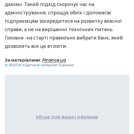
дахом». Такий підхід скорочує час на
адміністрування, спрощує облік і допомагає
підприємцям зосередитися на розвитку власної
справи, а не на вирішенні технічних питань.
Головне -на старті правильно вибрати банк, який
дозволить все це втілити.
За матеріалами:
Finance.ua
#
ФОП
#
Картки
#
Інтернет-Банкінг
Місце для вашої реклами