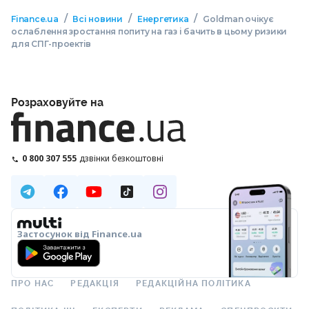
/
/
/
Finance.ua
Всі новини
Енергетика
Goldman очікує
ослаблення зростання попиту на газ і бачить в цьому ризики
для СПГ-проектів
Розраховуйте на
0 800 307 555
дзвінки безкоштовні
Застосунок від Finance.ua
ПРО НАС
РЕДАКЦІЯ
РЕДАКЦІЙНА ПОЛІТИКА