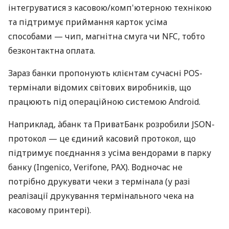
інтегруватися з касовою/комп'ютерною технікою
та підтримує приймання карток усіма
способами — чип, магнітна смуга чи NFC, тобто
безконтактна оплата.
Зараз банки пропонують клієнтам сучасні POS-
термінали відомих світових виробників, що
працюють під операційною системою Android.
Наприклад, àбанк та ПриватБанк розробили JSON-
протокол — це єдиний касовий протокол, що
підтримує поєднання з усіма вендорами в парку
банку (Ingenico, Verifone, PAX). Водночас не
потрібно друкувати чеки з термінала (у разі
реалізації друкування термінального чека на
касовому принтері).