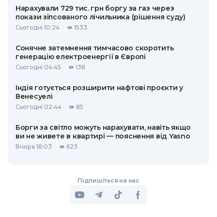
Нарахували 729 тис. грн боргу за газ через
покази зіпсованого лічильника (рішення суду)
Сьогодні 10:24
1533
Сонячне затемнення тимчасово скоротить
генерацію електроенергії в Європі
Сьогодні 04:45
138
Індія готується розширити нафтові проєкти у
Венесуелі
Сьогодні 02:44
85
Борги за світло можуть нарахувати, навіть якщо
ви не живете в квартирі — пояснення від Yasno
Вчора 18:03
623
Підпишіться на нас