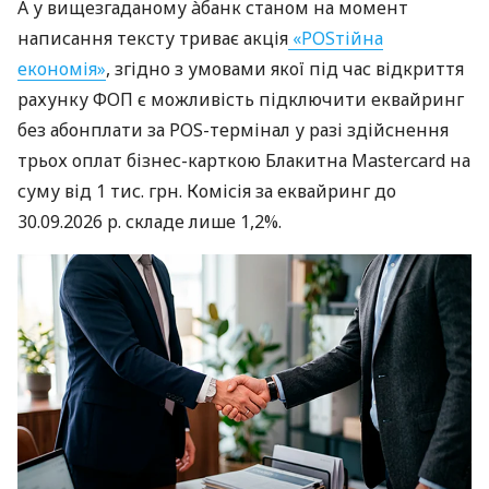
А у вищезгаданому àбанк станом на момент
написання тексту триває акція
«POSтійна
економія»
, згідно з умовами якої під час відкриття
рахунку ФОП є можливість підключити еквайринг
без абонплати за POS-термінал у разі здійснення
трьох оплат бізнес-карткою Блакитна Mastercard на
суму від 1 тис. грн. Комісія за еквайринг до
30.09.2026 р. складе лише 1,2%.