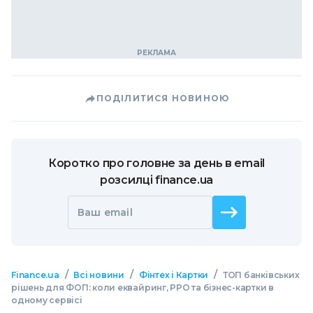
ПОДІЛИТИСЯ НОВИНОЮ
Коротко про головне за день в email
розсилці finance.ua
Ваш email
/
/
/
Finance.ua
Всі новини
Фінтех і Картки
ТОП банківських
рішень для ФОП: коли еквайринг, РРО та бізнес-картки в
одному сервісі