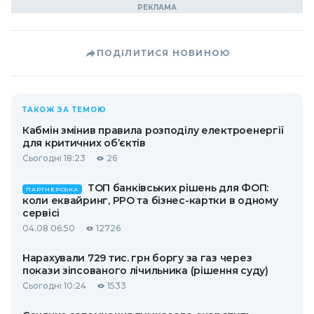
ПОДІЛИТИСЯ НОВИНОЮ
ТАКОЖ ЗА ТЕМОЮ
Кабмін змінив правила розподілу електроенергії
для критичних об’єктів
Сьогодні 18:23
26
ТОП банківських рішень для ФОП:
ПАРТНЕРСЬКА
коли еквайринг, РРО та бізнес-картки в одному
сервісі
04.08 06:50
12726
Нарахували 729 тис. грн боргу за газ через
покази зіпсованого лічильника (рішення суду)
Сьогодні 10:24
1533