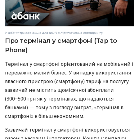
У àбанк триває акція для ФОП з підключення еквайрингу
Про термінал у смартфоні (Tap to
Phone)
Термінал у смартфоні орієнтований на мобільний і
переважно малий бізнес. У випадку використання
власного пристрою (смартфону) тариф на послугу
зазвичай не містить щомісячної абонплати
(300−500 грн як у терміналах, що надаються
банками) — тому з погляду витрат, «термінал в
смартфоні» є більш економним.
Зазвичай термінал у смартфоні використовується
разом з касовим інтегратором. Кошти у випадку