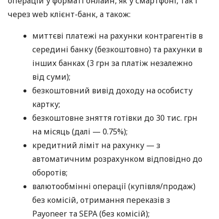
операцій у форматі онлайн, як у смартфоні, так і
через web клієнт-банк, а також:
миттєві платежі на рахунки контрагентів в
середині банку (безкоштовно) та рахунки в
інших банках (3 грн за платіж незалежно
від суми);
безкоштовний вивід доходу на особисту
картку;
безкоштовне зняття готівки до 30 тис. грн
на місяць (далі — 0.75%);
кредитний ліміт на рахунку — з
автоматичним розрахунком відповідно до
оборотів;
валютообмінні операції (купівля/продаж)
без комісій, отримання переказів з
Payoneer та SEPA (без комісій);