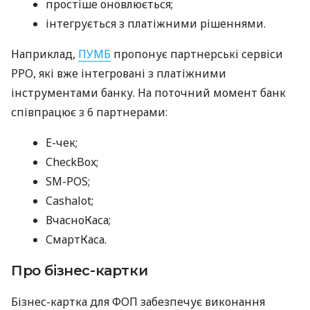
простіше оновлюється;
інтегрується з платіжними рішеннями.
Наприклад,
ПУМБ
пропонує партнерські сервіси
РРО, які вже інтегровані з платіжними
інструментами банку. На поточний момент банк
співпрацює з 6 партнерами:
E-чек;
CheckBox;
SM-POS;
Cashalot;
ВчасноКаса;
СмартКаса.
Про бізнес-картки
Бізнес-картка для ФОП забезпечує виконання