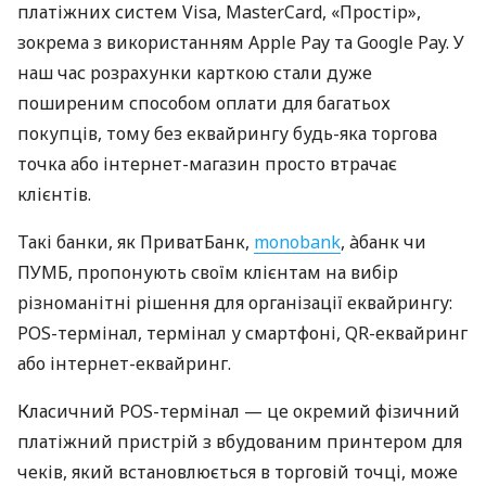
платіжних систем Visa, MasterCard, «Простір»,
зокрема з використанням Apple Pay та Google Pay. У
наш час розрахунки карткою стали дуже
поширеним способом оплати для багатьох
покупців, тому без еквайрингу будь-яка торгова
точка або інтернет-магазин просто втрачає
клієнтів.
Такі банки, як ПриватБанк,
monobank
, àбанк чи
ПУМБ, пропонують своїм клієнтам на вибір
різноманітні рішення для організації еквайрингу:
POS-термінал, термінал у смартфоні, QR-еквайринг
або інтернет-еквайринг.
Класичний POS-термінал — це окремий фізичний
платіжний пристрій з вбудованим принтером для
чеків, який встановлюється в торговій точці, може