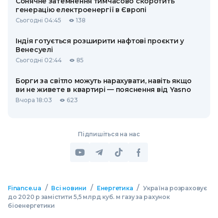
Сонячне затемнення тимчасово скоротить
генерацію електроенергії в Європі
Сьогодні 04:45
138
Індія готується розширити нафтові проєкти у
Венесуелі
Сьогодні 02:44
85
Борги за світло можуть нарахувати, навіть якщо
ви не живете в квартирі — пояснення від Yasno
Вчора 18:03
623
Підпишіться на нас
/
/
/
Finance.ua
Всі новини
Енергетика
Україна розраховує
до 2020 р замістити 5,5 млрд куб. м газу за рахунок
біоенергетики