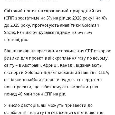
Світовий попит на скраплений природний газ
(
СПГ
) зростатиме на 5% на рік до 2020 року і на 4%
до 2025 року, прогнозують аналітики Goldman
Sachs. Раніше очікувався підйом на 6% і 5%
відповідно.
Більш повільне зростання споживання
СПГ
створює
ризики для проектів зі скраплення газу по всьому
світу – в Австралії, Африці, Канаді, відзначають
експерти Goldman. Відкат можливий навіть в
США
,
оскільки в найближчі роки будуть затверджені
нові проекти, що забезпечують виробництво
понад 40 млн тонн
СПГ
на рік.
У число факторів, які можуть призвести до
ослаблення попиту на газ, входить відновлення