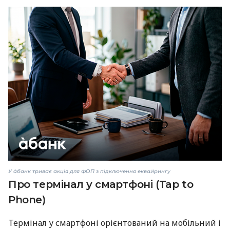
У àбанк триває акція для ФОП з підключення еквайрингу
Про термінал у смартфоні (Tap to
Phone)
Термінал у смартфоні орієнтований на мобільний і