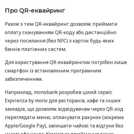
Про QR-еквайринг
Разом з тим QR-еквайринг дозволяє приймати
оплату скануванням QR-коду або дистанційно
через посилання (без NFC) з карток будь-яких
банків платіжних систем.
Для користування QR-еквайрингом потрібен лише
смартфон із встановленим програмним
забезпеченням.
Наприклад, monobank розробив цілий сервіс
Expirenza by mono для ресторанів, кафе та інших
закладів, що дозволяє відвідувачам через QR-код
переглядати меню, оплачувати рахунок (зокрема
Apple/Google Pay), залишати чайові та відгуки без
участі офіціанта. Комісія за приймання таких