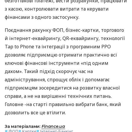
безготівкові платежі, вести розрахунки, працювати
з касою, контролювати витрати та керувати
фінансами з одного застосунку.
Поєднання рахунку ФОП, бізнес-картки, торгового
й інтернет-еквайрингу, QR-еквайрингу, технології
Tap to Phone та інтеграції з програмним РРО
дозволяє підприємцю отримати практично всі
ключові фінансові інструменти «під одним
дахом». Такий підхід скорочує час на
адміністрування, спрощує облік і допомагає
підприємцям зосередитися на розвитку власної
справи, а не на вирішенні технічних питань.
Головне -на старті правильно вибрати банк, який
дозволить все це втілити.
За матеріалами:
Finance.ua
#
ФОП
#
Картки
#
Інтернет-Банкінг