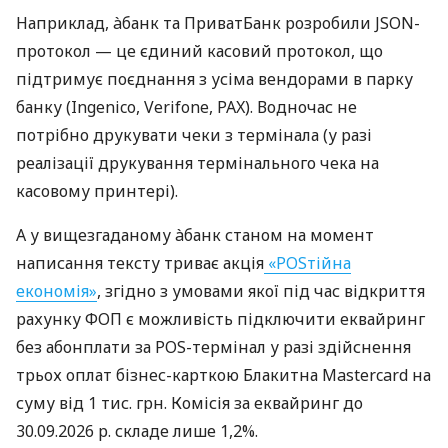
Наприклад, àбанк та ПриватБанк розробили JSON-
протокол — це єдиний касовий протокол, що
підтримує поєднання з усіма вендорами в парку
банку (Ingenico, Verifone, PAX). Водночас не
потрібно друкувати чеки з термінала (у разі
реалізації друкування термінального чека на
касовому принтері).
А у вищезгаданому àбанк станом на момент
написання тексту триває акція
«POSтійна
економія»
, згідно з умовами якої під час відкриття
рахунку ФОП є можливість підключити еквайринг
без абонплати за POS-термінал у разі здійснення
трьох оплат бізнес-карткою Блакитна Mastercard на
суму від 1 тис. грн. Комісія за еквайринг до
30.09.2026 р. складе лише 1,2%.