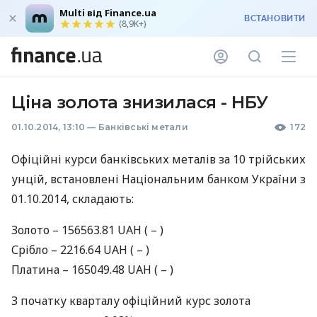
Multi від Finance.ua
ВСТАНОВИТИ
(8,9K+)
Ціна золота знизилася - НБУ
01.10.2014, 13:10
—
Банківські метали
172
Офіційні курси банківських металів за 10 трiйських
унцій, встановлені Національним банком України з
01.10.2014, складають:
Золото – 156563.81
UAH
( – )
Срiбло – 2216.64
UAH
( – )
Платина – 165049.48
UAH
( – )
З початку кварталу офіційний курс золота