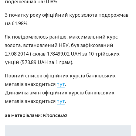
подешевшав на 0.08%.
З початку року офіційний курс золота подорожчав
на 61.98%.
Як повідомлялось раніше, максимальний курс
золота, встановлений
НБУ
, був зафіксований
27.08.2014 і склав 178499.02
UAH
за 10 трiйських
унцій (573.89
UAH
за 1 грам).
Повний список офіційних курсів банківських
металів знаходиться
тут
.
Динаміка змін офіційних курсів банківських
металів знаходиться
тут
.
За матеріалами:
Finance.ua