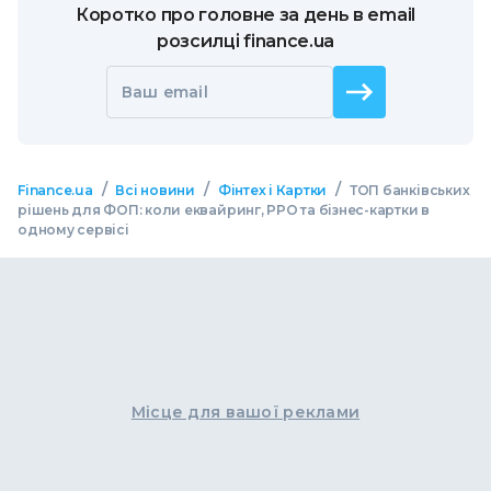
Коротко про головне за день в email
розсилці finance.ua
Ваш email
/
/
/
Finance.ua
Всі новини
Фінтех і Картки
ТОП банківських
рішень для ФОП: коли еквайринг, РРО та бізнес-картки в
одному сервісі
Місце для вашої реклами