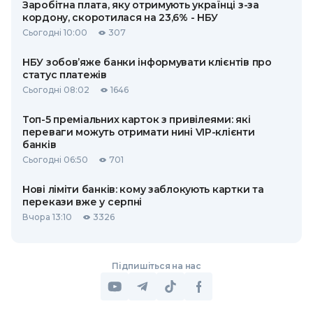
Заробітна плата, яку отримують українці з-за
кордону, скоротилася на 23,6% - НБУ
Сьогодні 10:00
307
НБУ зобов’яже банки інформувати клієнтів про
статус платежів
Сьогодні 08:02
1646
Топ-5 преміальних карток з привілеями: які
переваги можуть отримати нині VIP-клієнти
банків
Сьогодні 06:50
701
Нові ліміти банків: кому заблокують картки та
перекази вже у серпні
Вчора 13:10
3326
Підпишіться на нас