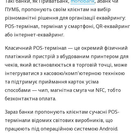
Такі банки, як ПриватБанк,
monobank
, àбанк чи
ПУМБ, пропонують своїм клієнтам на вибір
різноманітні рішення для організації еквайрингу:
POS-термінал, термінал у смартфоні, QR-еквайринг
або інтернет-еквайринг.
Класичний POS-термінал — це окремий фізичний
платіжний пристрій з вбудованим принтером для
чеків, який встановлюється в торговій точці, може
інтегруватися з касовою/комп'ютерною технікою
та підтримує приймання карток усіма
способами — чип, магнітна смуга чи NFC, тобто
безконтактна оплата.
Зараз банки пропонують клієнтам сучасні POS-
термінали відомих світових виробників, що
працюють під операційною системою Android.