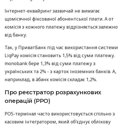
Інтернет-еквайринг зазвичай не вимагає
щомісячної фіксованої абонентської плати. А от
комісія з кожного платежу відрізняється залежно
від банку.
Так, у ПриватБанк під час використання системи
LiqPay комісія становить 1,5% від суми платежу.
monobank бере 1,3% від суми платежу з
українських та 2% - з карток іноземних банків. А,
наприклад, в àбанк комісія складає 1,2%.
Про реєстратор розрахункових
операцій (РРО)
POS-термінал часто використовується спільно з
касовим інтегратором, який об’єднує облікову