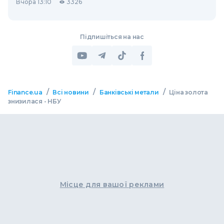
Вчора 13:10
3326
Підпишіться на нас
/
/
/
Finance.ua
Всі новини
Банківські метали
Ціна золота
знизилася - НБУ
Місце для вашої реклами