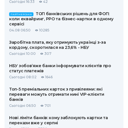
Сьогодні 16:33
42
ТОП банківських рішень для ФОП:
ПАРТНЕРСЬКА
коли еквайринг, РРО та бізнес-картки в одному
сервісі
04.08 06:50
10285
Заробітна плата, яку отримують українці з-за
кордону, скоротилася на 23,6% - НБУ
Сьогодні 10:00
307
НБУ зобов’яже банки інформувати клієнтів про
статус платежів
Сьогодні 08:02
1646
Топ-5 преміальних карток з привілеями: які
переваги можуть отримати нині VIP-клієнти
банків
Сьогодні 06:50
701
Нові ліміти банків: кому заблокують картки та
перекази вже у серпні