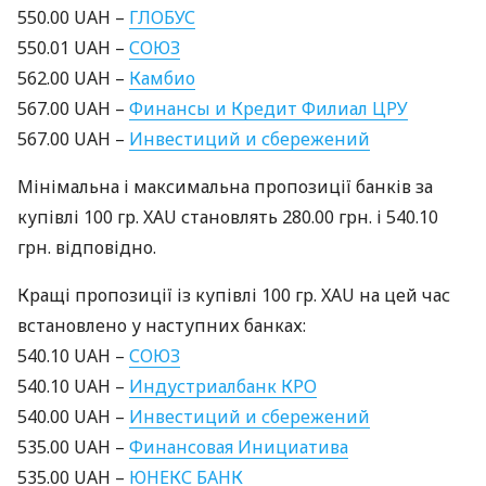
550.00
UAH
–
ГЛОБУС
550.01
UAH
–
СОЮЗ
562.00
UAH
–
Камбио
567.00
UAH
–
Финансы и Кредит Филиал
ЦРУ
567.00
UAH
–
Инвестиций и сбережений
Мінімальна і максимальна пропозиції банків за
купівлі 100 гр.
XAU
становлять 280.00 грн. і 540.10
грн. відповідно.
Кращі пропозиції із купівлі 100 гр.
XAU
на цей час
встановлено у наступних банках:
540.10
UAH
–
СОЮЗ
540.10
UAH
–
Индустриалбанк
КРО
540.00
UAH
–
Инвестиций и сбережений
535.00
UAH
–
Финансовая Инициатива
535.00
UAH
–
ЮНЕКС
БАНК