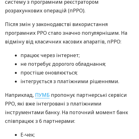
систему з програмним реєстратором
розрахункових операцій (пРРО).
Після змін у законодавстві використання
програмних РРО стало значно популярнішим. На
відміну від класичних касових апаратів, пРРО:
працює через інтернет;
не потребує дорогого обладнання;
простіше оновлюється;
інтегрується з платіжними рішеннями.
Наприклад,
ПУМБ
пропонує партнерські сервіси
РРО, які вже інтегровані з платіжними
інструментами банку. На поточний момент банк
співпрацює з 6 партнерами:
E-чек;