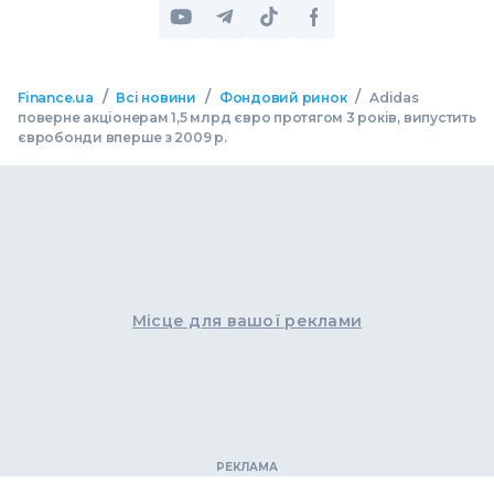
/
/
/
Finance.ua
Всі новини
Фондовий ринок
Adidas
поверне акціонерам 1,5 млрд євро протягом 3 років, випустить
євробонди вперше з 2009 р.
Місце для вашої реклами