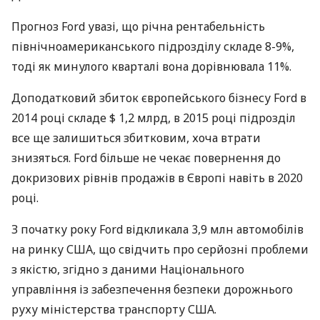
Прогноз Ford увазі, що річна рентабельність
північноамериканського підрозділу складе 8-9%,
тоді як минулого кварталі вона дорівнювала 11%.
Доподатковий збиток європейського бізнесу Ford в
2014 році складе $ 1,2 млрд, в 2015 році підрозділ
все ще залишиться збитковим, хоча втрати
знизяться. Ford більше не чекає повернення до
докризових рівнів продажів в Європі навіть в 2020
році.
З початку року Ford відкликала 3,9 млн автомобілів
на ринку
США
, що свідчить про серйозні проблеми
з якістю, згідно з даними Національного
управління із забезпечення безпеки дорожнього
руху міністерства транспорту
США
.