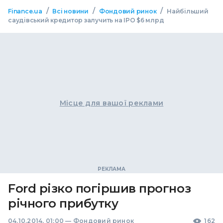
/
/
/
Finance.ua
Всі новини
Фондовий ринок
Найбільший
саудівський кредитор залучить на IPO $6 млрд
Місце для вашої реклами
Ford різко погіршив прогноз
річного прибутку
04.10.2014, 01:00
—
Фондовий ринок
162