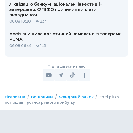
Ліквідацію банку «Національні інвестиції»
завершено: ФГВФО припинив виплати
вкладникам
06.08 10:20
234
росія знищила логістичний комплекс із товарами
PUMA
06.08 06:44
145
Підпишіться на нас
/
/
/
Finance.ua
Всі новини
Фондовий ринок
Ford різко
погіршив прогноз річного прибутку