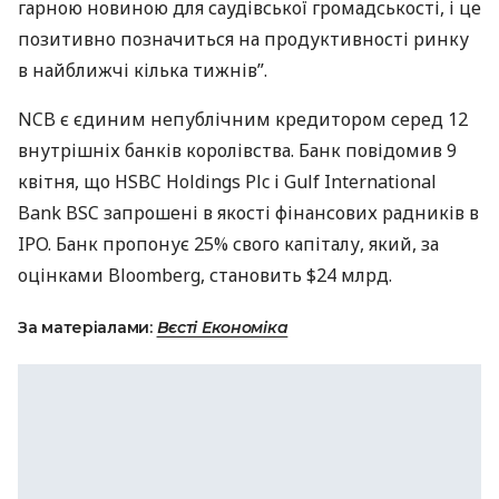
гарною новиною для саудівської громадськості, і це
позитивно позначиться на продуктивності ринку
в найближчі кілька тижнів”.
NCB
є єдиним непублічним кредитором серед 12
внутрішніх банків королівства. Банк повідомив 9
квітня, що
HSBC
Holdings Plc і Gulf International
Bank
BSC
запрошені в якості фінансових радників в
IPO
. Банк пропонує 25% свого капіталу, який, за
оцінками Bloomberg, становить $24 млрд.
За матеріалами:
Вєсті Економіка