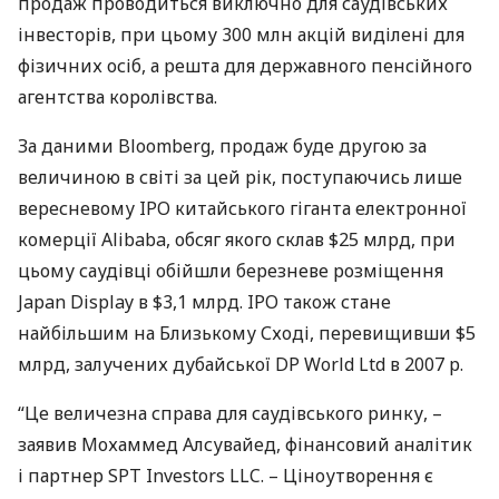
продаж проводиться виключно для саудівських
інвесторів, при цьому 300 млн акцій виділені для
фізичних осіб, а решта для державного пенсійного
агентства королівства.
За даними Bloomberg, продаж буде другою за
величиною в світі за цей рік, поступаючись лише
вересневому
IPO
китайського гіганта електронної
комерції Alibaba, обсяг якого склав $25 млрд, при
цьому саудівці обійшли березневе розміщення
Japan Display в $3,1 млрд.
IPO
також стане
найбільшим на Близькому Сході, перевищивши $5
млрд, залучених дубайської DP World Ltd в 2007 р.
“Це величезна справа для саудівського ринку, –
заявив Мохаммед Алсувайед, фінансовий аналітик
і партнер
SPT
Investors
LLC
. – Ціноутворення є