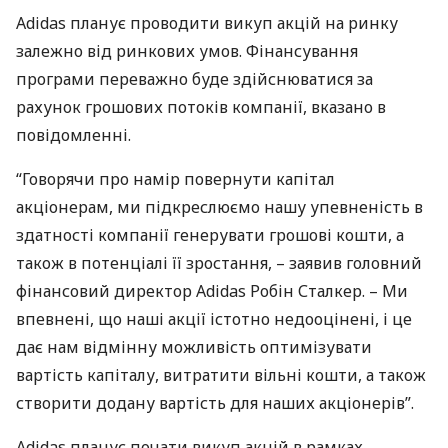
Adidas планує проводити викуп акцій на ринку
залежно від ринкових умов. Фінансування
програми переважно буде здійснюватися за
рахунок грошових потоків компанії, вказано в
повідомленні.
“Говорячи про намір повернути капітал
акціонерам, ми підкреслюємо нашу упевненість в
здатності компанії генерувати грошові кошти, а
також в потенціалі її зростання, – заявив головний
фінансовий директор Adidas Робін Сталкер. – Ми
впевнені, що наші акції істотно недооцінені, і це
дає нам відмінну можливість оптимізувати
вартість капіталу, витратити вільні кошти, а також
створити додану вартість для наших акціонерів”.
Adidas планує почати викуп акцій в рамках