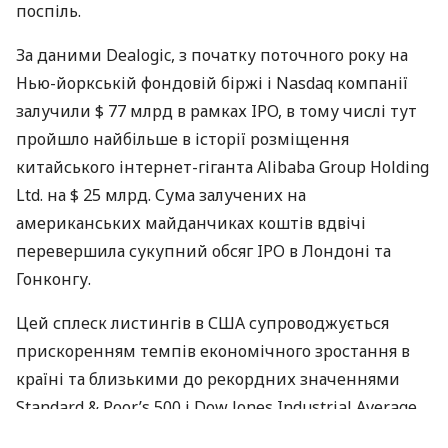
поспіль.
За даними Dealogic, з початку поточного року на
Нью-йоркській фондовій біржі і Nasdaq компанії
залучили $ 77 млрд в рамках
IPO
, в тому числі тут
пройшло найбільше в історії розміщення
китайського інтернет-гіганта Alibaba Group Holding
Ltd. на $ 25 млрд. Сума залучених на
американських майданчиках коштів вдвічі
перевершила сукупний обсяг
IPO
в Лондоні та
Гонконгу.
Цей сплеск листингів в
США
супроводжується
прискоренням темпів економічного зростання в
країні та близькими до рекордних значеннями
Standard & Poor’s 500 і Dow Jones Industrial Average,
пише The Financial Times. На думку банкірів і