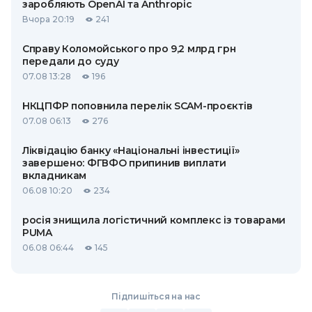
заробляють OpenAI та Anthropic
Вчора 20:19
241
Справу Коломойського про 9,2 млрд грн
передали до суду
07.08 13:28
196
НКЦПФР поповнила перелік SCAM-проєктів
07.08 06:13
276
Ліквідацію банку «Національні інвестиції»
завершено: ФГВФО припинив виплати
вкладникам
06.08 10:20
234
росія знищила логістичний комплекс із товарами
PUMA
06.08 06:44
145
Підпишіться на нас