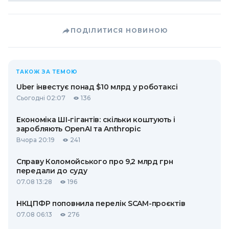
ПОДІЛИТИСЯ НОВИНОЮ
ТАКОЖ ЗА ТЕМОЮ
Uber інвестує понад $10 млрд у роботаксі
Сьогодні 02:07
136
Економіка ШІ-гігантів: скільки коштують і
заробляють OpenAI та Anthropic
Вчора 20:19
241
Справу Коломойського про 9,2 млрд грн
передали до суду
07.08 13:28
196
НКЦПФР поповнила перелік SCAM-проєктів
07.08 06:13
276