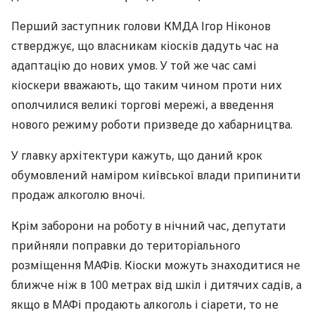
Перший заступник голови
КМДА
Ігор Ніконов
стверджує, що власникам кіосків дадуть час на
адаптацію до нових умов. У той же час самі
кіоскери вважають, що таким чином проти них
ополчилися великі торгові мережі, а введення
нового режиму роботи призведе до хабарництва.
У главку архітектури кажуть, що даний крок
обумовлений наміром київської влади припинити
продаж алкоголю вночі.
Крім заборони на роботу в нічний час, депутати
прийняли поправки до територіального
розміщення
МАФ
ів. Кіоски можуть знаходитися не
ближче ніж в 100 метрах від шкіл і дитячих садів, а
якщо в
МАФ
і продають алкоголь і сіарети, то не