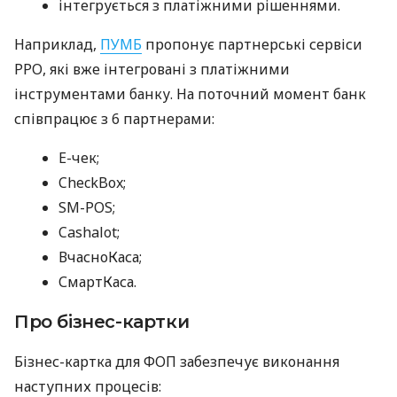
інтегрується з платіжними рішеннями.
Наприклад,
ПУМБ
пропонує партнерські сервіси
РРО, які вже інтегровані з платіжними
інструментами банку. На поточний момент банк
співпрацює з 6 партнерами:
E-чек;
CheckBox;
SM-POS;
Cashalot;
ВчасноКаса;
СмартКаса.
Про бізнес-картки
Бізнес-картка для ФОП забезпечує виконання
наступних процесів: