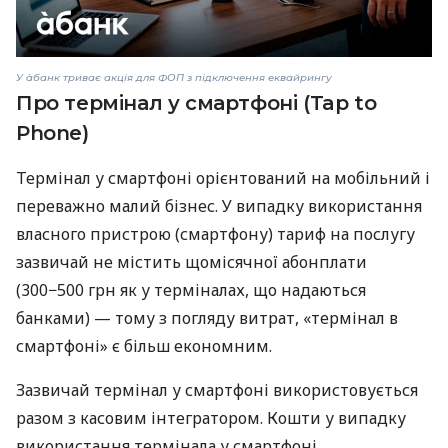
У àбанк триває акція для ФОП з підключення еквайрингу
Про термінал у смартфоні (Tap to
Phone)
Термінал у смартфоні орієнтований на мобільний і
переважно малий бізнес. У випадку використання
власного пристрою (смартфону) тариф на послугу
зазвичай не містить щомісячної абонплати
(300−500 грн як у терміналах, що надаються
банками) — тому з погляду витрат, «термінал в
смартфоні» є більш економним.
Зазвичай термінал у смартфоні використовується
разом з касовим інтегратором. Кошти у випадку
використання термінала у смартфоні