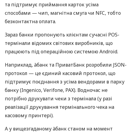
та підтримує приймання карток усіма
способами — чип, магнітна смуга чи NFC, тобто
безконтактна оплата.
Зараз банки пропонують клієнтам сучасні POS-
термінали відомих світових виробників, що
працюють під операційною системою Android.
Наприклад, àбанк та ПриватБанк розробили JSON-
протокол — це єдиний касовий протокол, що
підтримує поєднання з усіма вендорами в парку
банку (Ingenico, Verifone, PAX). Водночас не
потрібно друкувати чеки з термінала (у разі
реалізації друкування термінального чека на
касовому принтері).
А у вищезгаданому àбанк станом на момент