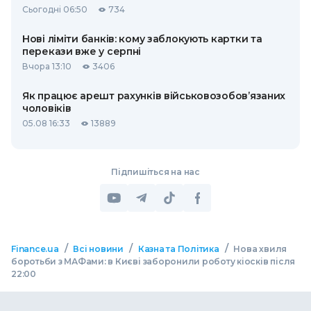
Сьогодні 06:50
734
Нові ліміти банків: кому заблокують картки та
перекази вже у серпні
Вчора 13:10
3406
Як працює арешт рахунків військовозобов’язаних
чоловіків
05.08 16:33
13889
Підпишіться на нас
/
/
/
Finance.ua
Всі новини
Казна та Політика
Нова хвиля
боротьби з МАФами: в Києві заборонили роботу кіосків після
22:00