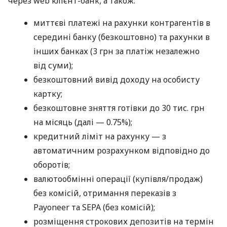
через web клієнт-банк, а також:
миттєві платежі на рахунки контрагентів в
середині банку (безкоштовно) та рахунки в
інших банках (3 грн за платіж незалежно
від суми);
безкоштовний вивід доходу на особисту
картку;
безкоштовне зняття готівки до 30 тис. грн
на місяць (далі — 0.75%);
кредитний ліміт на рахунку — з
автоматичним розрахунком відповідно до
оборотів;
валютообмінні операції (купівля/продаж)
без комісій, отримання переказів з
Payoneer та SEPA (без комісій);
розміщення строкових депозитів на термін