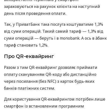
зараховуються на рахунок клієнта на наступний
день після проведення оплати.
Так, у ПриватБанк така послуга коштуватиме 1,3%
від суми операцій. Такий самий тариф — 1,3% від
суми операцій — беруть і в monobank. А ось в àбанк
тариф становить 1,2%.
Про QR-еквайринг
Разом з тим QR-еквайринг дозволяє приймати
оплату скануванням QR-коду або дистанційно
через посилання (без NFC) з карток будь-яких
банків платіжних систем.
Для користування QR-еквайрингом потрібен лише
смартфон із встановленим програмним