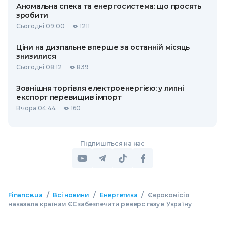
Аномальна спека та енергосистема: що просять
зробити
Сьогодні 09:00
1211
Ціни на дизпальне вперше за останній місяць
знизилися
Сьогодні 08:12
839
Зовнішня торгівля електроенергією: у липні
експорт перевищив імпорт
Вчора 04:44
160
Підпишіться на нас
/
/
/
Finance.ua
Всі новини
Енергетика
Єврокомісія
наказала країнам ЄС забезпечити реверс газу в Україну