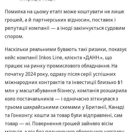
Помилка на цьому етапі може коштувати не лише
грошей, а й партнерських відносин, поставок і
репутації компанії — а іноді закінчується судовим
спором.
Наскільки реальними бувають такі ризики, показує
кейс компанії Inkos Line, клієнта «ДАНН.», що
працює на ринку промислового обладнання. На
початку 2024 року, одразу після серії успішних
міжнародних контрактів та інвестиції близько $1
млн у масштабування бізнесу, компанія розширила
коло постачальників — і одночасно зіткнулася з
трьома шахрайськими схемами у Британії, Канаді
та Гонконгу: кошти за товар були відправлені, сам
товар — ні. Повернення грошей зайняло вісім
місяців, а рік без працюючого оборотного капіталу