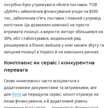
потрібно було утримувати обсяги поставок. ТОВ
«ДАНН.» забезпечив фінансування угоди на $500
тис., забезпечив п’ять поставок і повний супровід
логістики. Це дозволило компанії не просто
втримати позиції, а вирости: виторг збільшився на
30%, обіг стабілізувався, модельний ряд
розширився, а бізнес вийшов у нові канали збуту та
зміцнив позиції в Україні й на зовнішніх ринках.
Комплаєнс як сервіс і конкурентна
перевага
Слово «комплаєнс» часто асоціюється з
додатковими документами та затримками, але
для
Done
це передусім сервіс: клієнт отримує не
лише фінансування, а й додатковий рівень
перевірки всієї угоди — можливість безпечніше