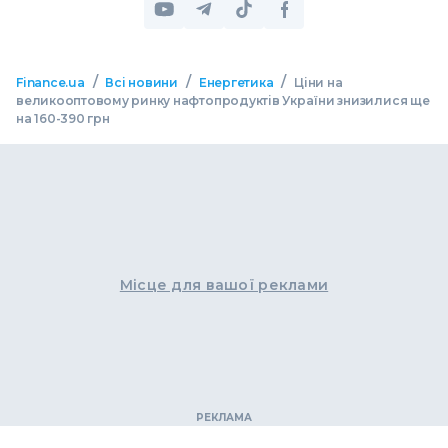
/
/
/
Finance.ua
Всі новини
Енергетика
Ціни на
великооптовому ринку нафтопродуктів України знизилися ще
на 160-390 грн
Місце для вашої реклами