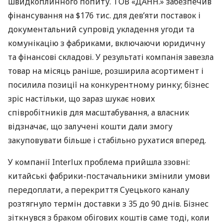
швидкоплинного попиту. ТОВ «ДАНН.» забезпечив
фінансування на $176 тис. для дев’яти поставок і
документальний супровід укладення угоди та
комунікацію з фабриками, включаючи юридичну
та фінансові складові. У результаті компанія завезла
товар на місяць раніше, розширила асортимент і
посилила позиції на конкурентному ринку; бізнес
зріс настільки, що зараз шукає нових
співробітників для масштабування, а власник
відзначає, що залучені кошти дали змогу
закуповувати більше і стабільно рухатися вперед.
У компанії Interlux проблема прийшла ззовні:
китайські фабрики-постачальники змінили умови
передоплати, а перекриття Суецького каналу
розтягнуло термін доставки з 35 до 90 днів. Бізнес
зіткнувся з браком обігових коштів саме тоді, коли