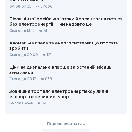
малого бізнесу
04.08 07:35
37090
Після нічної російської атаки Херсон залишається
без електроенергії — чи надовго це
Сьогодні 13:12
61
Аномальна спека та енергосистема: що просять
зробити
Сьогодні 09:00
1211
Ціни на дизпальне вперше за останній місяць
знизилися
Сьогодні 08:12
839
Зовнішня торгівля електроенергією: у липні
експорт перевищив імпорт
Вчора 04:44
160
Підпишіться на нас