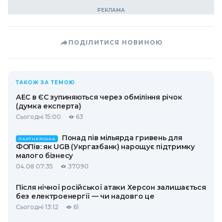
ПОДІЛИТИСЯ НОВИНОЮ
ТАКОЖ ЗА ТЕМОЮ
АЕС в ЄС зупиняються через обміління річок
(думка експерта)
Сьогодні 15:00
63
Понад пів мільярда гривень для
ПАРТНЕРСЬКА
ФОПів: як UGB (Укргазбанк) нарощує підтримку
малого бізнесу
04.08 07:35
37090
Після нічної російської атаки Херсон залишається
без електроенергії — чи надовго це
Сьогодні 13:12
61