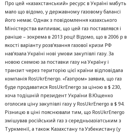
Про цей «казахстанський» ресурс в Україні мабуть
мало що відомо, у державному газовому балансі
його немає. Однак з повідомлення казахського
Міністерства випливає, що цей газ поставлявся і
раніше – зокрема в 2013 році! Відомо, що в 2006 р в
якості варіанту розв’язання газової кризи РФ
нав’язала Україні нові умови закупівлі газу. За
новою схемою за поставки газу на Україну і
транзит через територію цієї країни відповідала
компанія RosUkrEnergo. «Газпром» заявив, що газ
буде продаватися RosUkrEnergo за ціною в $ 230,
хоча тодішній президент України В.Ющенко
оголосив ціну закупівлі газу у RosUkrEnergo в $ 94.
Різницю в ціні пояснювали тим, що RosUkrEnergo
змішував російський газ з середньоазіатським з
Туркменії, а також Казахстану та Узбекистану (у