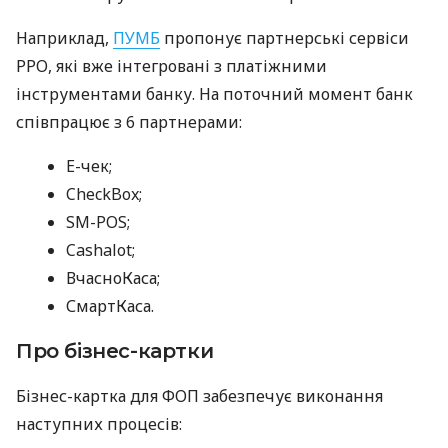
Наприклад,
ПУМБ
пропонує партнерські сервіси
РРО, які вже інтегровані з платіжними
інструментами банку. На поточний момент банк
співпрацює з 6 партнерами:
E-чек;
CheckBox;
SM-POS;
Cashalot;
ВчасноКаса;
СмартКаса.
Про бізнес-картки
Бізнес-картка для ФОП забезпечує виконання
наступних процесів: