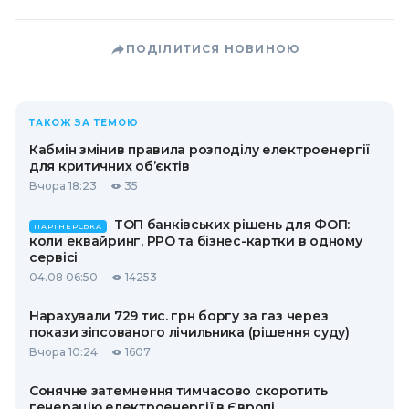
ПОДІЛИТИСЯ НОВИНОЮ
ТАКОЖ ЗА ТЕМОЮ
Кабмін змінив правила розподілу електроенергії
для критичних об’єктів
Вчора 18:23
35
ТОП банківських рішень для ФОП:
ПАРТНЕРСЬКА
коли еквайринг, РРО та бізнес-картки в одному
сервісі
04.08 06:50
14253
Нарахували 729 тис. грн боргу за газ через
покази зіпсованого лічильника (рішення суду)
Вчора 10:24
1607
Сонячне затемнення тимчасово скоротить
генерацію електроенергії в Європі