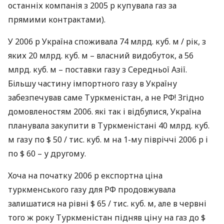
останніх компанія з 2005 р купувала газ за
прямими контрактами).
У 2006 р Україна споживала 74 млрд. куб. м / рік, з
яких 20 млрд. куб. м – власний видобуток, а 56
млрд. куб. м – поставки газу з Середньої Азії.
Більшу частину імпортного газу в Україну
забезпечував саме Туркменістан, а не РФ! Згідно
домовленостям 2006. які так і відбулися, Україна
планувала закупити в Туркменістані 40 млрд. куб.
м газу по $ 50 / тис. куб. м на 1-му півріччі 2006 р і
по $ 60 – у другому.
Хоча на початку 2006 р експортна ціна
туркменського газу для РФ продовжувала
залишатися на рівні $ 65 / тис. куб. м, але в червні
того ж року Туркменістан підняв ціну на газ до $