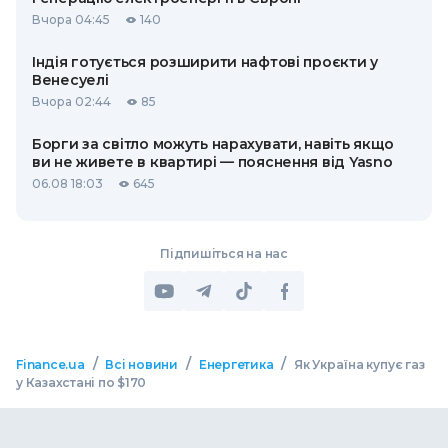
Вчора 04:45
140
Індія готується розширити нафтові проєкти у
Венесуелі
Вчора 02:44
85
Борги за світло можуть нарахувати, навіть якщо
ви не живете в квартирі — пояснення від Yasno
06.08 18:03
645
Підпишіться на нас
/
/
/
Finance.ua
Всі новини
Енергетика
Як Україна купує газ
у Казахстані по $170