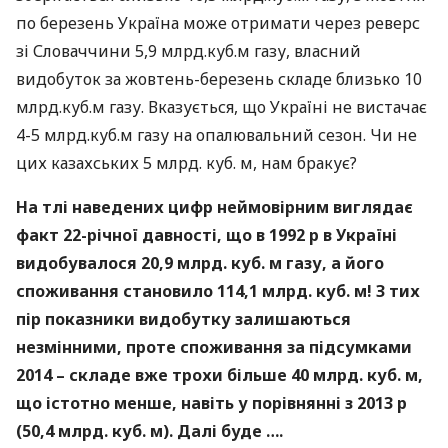
по березень Україна може отримати через реверс
зі Словаччини 5,9 млрд.куб.м газу, власний
видобуток за жовтень-березень складе близько 10
млрд.куб.м газу. Вказується, що Україні не вистачає
4-5 млрд.куб.м газу на опалювальний сезон. Чи не
цих казахських 5 млрд. куб. м, нам бракує?
На тлі наведених цифр неймовірним виглядає
факт 22-річної давності, що в 1992 р в Україні
видобувалося 20,9 млрд. куб. м газу, а його
споживання становило 114,1 млрд. куб. м! З тих
пір показники видобутку залишаються
незмінними, проте споживання за підсумками
2014 – складе вже трохи більше 40 млрд. куб. м,
що істотно менше, навіть у порівнянні з 2013 р
(50,4 млрд. куб. м). Далі буде ….