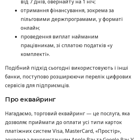
від 7 днів, овернайту на 1 ніч;
отримання фінансування, зокрема за
пільговими держпрограмами, у форматі
онлайн;
проведення виплат найманим
працівникам, зі сплатою податків «у
комплекті».
Подібний підхід сьогодні використовують і інші
банки, поступово розширюючи перелік цифрових
сервісів для підприємців.
Про еквайринг
Нагадаємо, торговий еквайринг — це послуга, яка
дозволяє приймати до оплати усі типи карток
платіжних систем Visa, MasterCard, «Простір»,
зокрема з використанням Apple Pay та Google Pay. У