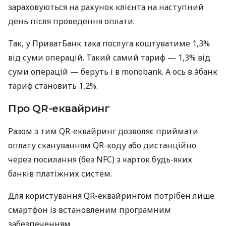
зараховуються на рахунок клієнта на наступний
день після проведення оплати.
Так, у ПриватБанк така послуга коштуватиме 1,3%
від суми операцій. Такий самий тариф — 1,3% від
суми операцій — беруть і в monobank. А ось в àбанк
тариф становить 1,2%.
Про QR-еквайринг
Разом з тим QR-еквайринг дозволяє приймати
оплату скануванням QR-коду або дистанційно
через посилання (без NFC) з карток будь-яких
банків платіжних систем.
Для користування QR-еквайрингом потрібен лише
смартфон із встановленим програмним
забезпеченням.