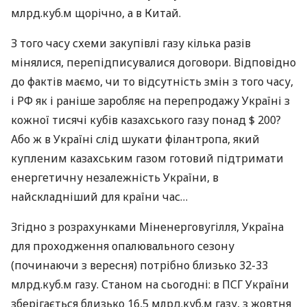
млрд.куб.м щорічно, а в Китай.
З того часу схеми закупівлі газу кілька разів
мінялися, перепідписувалися договори. Відповідно
до фактів маємо, чи то відсутність змін з того часу,
і РФ як і раніше заробляє на перепродажу Україні з
кожної тисячі кубів казахського газу понад $ 200?
Або ж в Україні слід шукати філантропа, який
купленим казахським газом готовий підтримати
енергетичну незалежність України, в
найскладніший для країни час…
Згідно з розрахунками Міненерговугілля, Україна
для проходження опалювального сезону
(починаючи з вересня) потрібно близько 32-33
млрд.куб.м газу. Станом на сьогодні: в
ПСГ
України
зберігається близько 16,5 млрд.куб.м газу, з жовтня