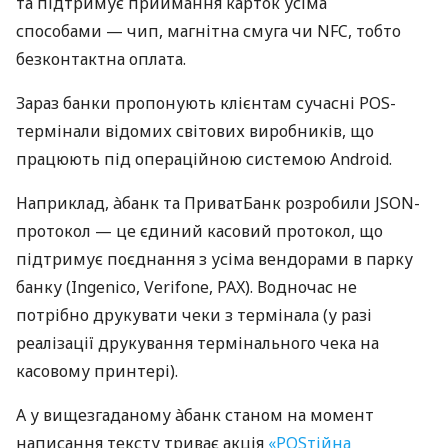
та підтримує приймання карток усіма
способами — чип, магнітна смуга чи NFC, тобто
безконтактна оплата.
Зараз банки пропонують клієнтам сучасні POS-
термінали відомих світових виробників, що
працюють під операційною системою Android.
Наприклад, àбанк та ПриватБанк розробили JSON-
протокол — це єдиний касовий протокол, що
підтримує поєднання з усіма вендорами в парку
банку (Ingenico, Verifone, PAX). Водночас не
потрібно друкувати чеки з термінала (у разі
реалізації друкування термінального чека на
касовому принтері).
А у вищезгаданому àбанк станом на момент
написання тексту триває акція
«POSтійна