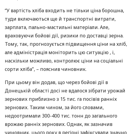
“У вартість хліба входить не тільки ціна борошна,
туди включаються ще й транспортні витрати,
зарплата, пально-мастильні матеріали. Але,
враховуючи бойові дії, ризики по доставці зерна.
Тому, так, прогнозується підвищення ціни на хліб,
але адміністрація моніторить цю ситуацію , і,
наскільки можливо, контролює ціни на соціальні
сорти хліба”, – пояснив чиновник.
При цьому він додав, що через бойові дії в
Донецькій області досі не вдалося зібрати урожай
зернових приблизно з 15 тис. га посівів ранніх
зернових. Таким чином, за його словами,
недоотримали 300-400 тис. тонн до загального
врожаю ранніх зернових. Однак, як зазначив
чиновник, цього року в регіоні зафіксували значно