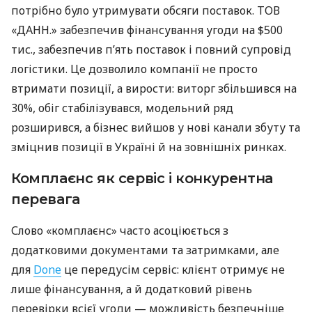
потрібно було утримувати обсяги поставок. ТОВ
«ДАНН.» забезпечив фінансування угоди на $500
тис., забезпечив п’ять поставок і повний супровід
логістики. Це дозволило компанії не просто
втримати позиції, а вирости: виторг збільшився на
30%, обіг стабілізувався, модельний ряд
розширився, а бізнес вийшов у нові канали збуту та
зміцнив позиції в Україні й на зовнішніх ринках.
Комплаєнс як сервіс і конкурентна
перевага
Слово «комплаєнс» часто асоціюється з
додатковими документами та затримками, але
для
Done
це передусім сервіс: клієнт отримує не
лише фінансування, а й додатковий рівень
перевірки всієї угоди — можливість безпечніше