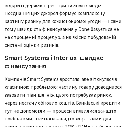
відкриті державні реєстри та аналіз медіа.
Поєднання цих джерел формує комплексну
картину ризику для кожної окремої угоди — і саме
тому швидкість фінансування у Done базується не
на спрощенні процедур, а на якісно побудованій
системі оцінки ризиків.
Smart Systems і Interlux: швидке
фінансування
Компанія Smart Systems зростала, але зіткнулася з
класичною проблемою: частину товару доводилося
завозити пізніше, ніж цього потребував ринок,
через нестачу обігових коштів. Банківські кредити
тут не допомогли — процеси виявилися занадто
повільними, а вимоги занадто жорсткими для
швидкоплинного попиту. ТОВ «ДАНН.» забезпечив