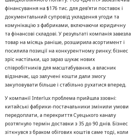
фінансування на $176 тис. для дев’яти поставок і
документальний супровід укладення угоди та
комунікацію з фабриками, включаючи юридичну
та фінансові складові. У результаті компанія завезла
товар на місяць раніше, розширила асортимент і
посилила позиції на конкурентному ринку; бізнес
зріс настільки, що зараз шукає нових
співробітників для масштабування, а власник
відзначає, що залучені кошти дали змогу
закуповувати більше і стабільно рухатися вперед.
У компанії Interlux проблема прийшла ззовні:
китайські фабрики-постачальники змінили умови
передоплати, а перекриття Суецького каналу
розтягнуло термін доставки з 35 до 90 днів. Бізнес
зіткнувся з браком обігових коштів саме тоді, коли