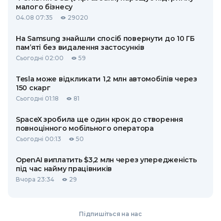
малого бізнесу
04.08 07:35
29020
На Samsung знайшли спосіб повернути до 10 ГБ
пам’яті без видалення застосунків
Сьогодні 02:00
59
Tesla може відкликати 1,2 млн автомобілів через
150 скарг
Сьогодні 01:18
81
SpaceX зробила ще один крок до створення
повноцінного мобільного оператора
Сьогодні 00:13
50
OpenAI виплатить $3,2 млн через упередженість
під час найму працівників
Вчора 23:34
29
Підпишіться на нас