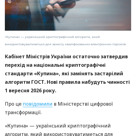
«Купина» — український криптографічний алгоритм, який
використовуватиметься для захисту кваліфікованих електронних підписів
Кабінет Міністрів України остаточно затвердив
перехід на національні криптографічні
стандарти «Купина», які замінять застарілий
алгоритм ГОСТ. Нові правила набудуть чинності
1 вересня 2026 року.
Про це
повідомили
в Міністерстві цифрової
трансформації.
«Купина» — український криптографічний
алгоритм, який використовуватиметься для