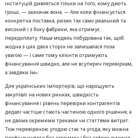
інституцій дивляться тільки на того, кому дають
гроші, — зазначає вона. — Але коли фінансується
конкретна поставка, ризик так само реальний та
високий і з боку фабрики, яка отримує
передоплату. Наша модель побудована так, щоб
жодна з цих двох сторін не залишалася поза
увагою — і саме тому клієнти отримують
фінансування швидко, але не всупереч перевіркам,
а завдяки їм».
Для українських імпортерів, що нарощують
закупівлі на нових ринках, швидкість
фінансування і рівень перевірки контрагентів
дедалі частіше стають частиною одного рішення, а
не двома окремими треками чи статтями витрат.
Тож перевіреною угодою стає та угода, яку можна
профінансувати без затримок і без зайвих ризиків,