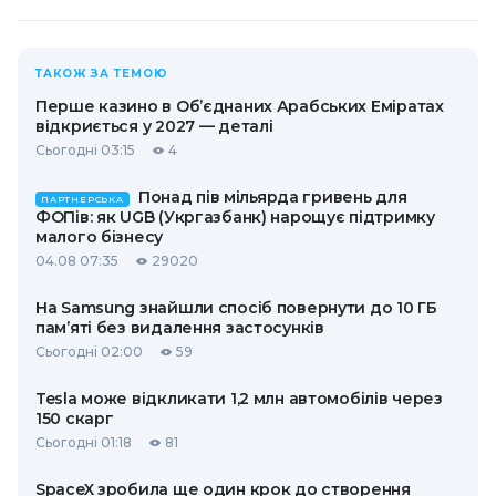
ТАКОЖ ЗА ТЕМОЮ
Перше казино в Об’єднаних Арабських Еміратах
відкриється у 2027 — деталі
Сьогодні 03:15
4
Понад пів мільярда гривень для
ПАРТНЕРСЬКА
ФОПів: як UGB (Укргазбанк) нарощує підтримку
малого бізнесу
04.08 07:35
29020
На Samsung знайшли спосіб повернути до 10 ГБ
пам’яті без видалення застосунків
Сьогодні 02:00
59
Tesla може відкликати 1,2 млн автомобілів через
150 скарг
Сьогодні 01:18
81
SpaceX зробила ще один крок до створення