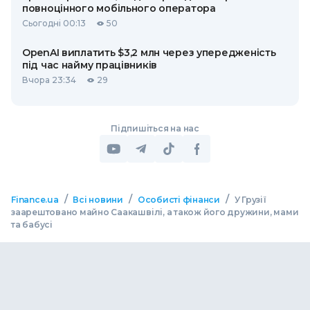
повноцінного мобільного оператора
Сьогодні 00:13
50
OpenAI виплатить $3,2 млн через упередженість
під час найму працівників
Вчора 23:34
29
Підпишіться на нас
/
/
/
Finance.ua
Всі новини
Особисті фінанси
У Грузії
заарештовано майно Саакашвілі, а також його дружини, мами
та бабусі