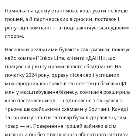
Помилка на цьому етапі може коштувати не лише
грошей, а й партнерських відносин, поставок і
репутації компанії — а іноді закінчується судовим
спором.
Наскільки реальними бувають такі ризики, показує
кейс компанії Inkos Line, клієнта «ДАНН.», що
працює на ринку промислового обладнання. На
початку 2024 року, одразу після серії успішних
міжнародних контрактів та інвестиції близько $1
млн у масштабування бізнесу, компанія розширила
коло постачальників — і одночасно зіткнулася з
трьома шахрайськими схемами у Британії, Канаді
та Гонконгу: кошти за товар були відправлені, сам
товар — ні. Повернення грошей зайняло вісім
місяців, а рік без працюючого оборотного капіталу