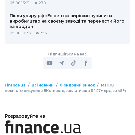
05.08 13:21
270
Після удару рф «Епіцентр» вирішив зупинити
виробництво на своєму заводі та перенести його
за кордон
05.08 10:33
356
Підпишіться на нас
/
/
/
Finance.ua
Всі новини
Фондовий ринок
Mail.ru
повністю викупила ВКонтакте, заплативши $ 1,47млрд за 48%
Розраховуйте на