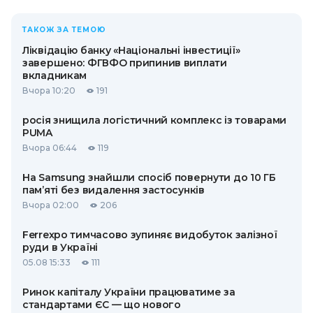
ТАКОЖ ЗА ТЕМОЮ
Ліквідацію банку «Національні інвестиції»
завершено: ФГВФО припинив виплати
вкладникам
Вчора 10:20
191
росія знищила логістичний комплекс із товарами
PUMA
Вчора 06:44
119
На Samsung знайшли спосіб повернути до 10 ГБ
пам’яті без видалення застосунків
Вчора 02:00
206
Ferrexpo тимчасово зупиняє видобуток залізної
руди в Україні
05.08 15:33
111
Ринок капіталу України працюватиме за
стандартами ЄС — що нового