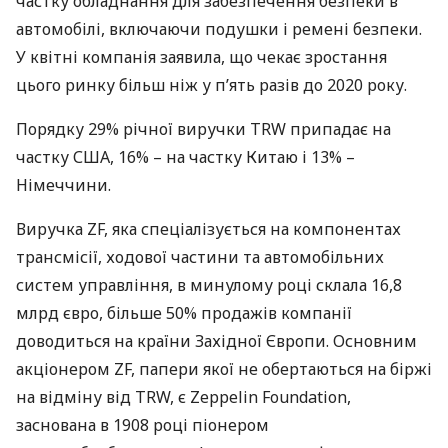
частку обладнання для забезпечення безпеки в
автомобілі, включаючи подушки і ремені безпеки.
У квітні компанія заявила, що чекає зростання
цього ринку більш ніж у п’ять разів до 2020 року.
Порядку 29% річної виручки
TRW
припадає на
частку
США
, 16% – на частку Китаю і 13% –
Німеччини.
Виручка ZF, яка спеціалізується на компонентах
трансмісії, ходової частини та автомобільних
систем управління, в минулому році склала 16,8
млрд євро, більше 50% продажів компанії
доводиться на країни Західної Європи. Основним
акціонером ZF, папери якої не обертаються на біржі
на відміну від
TRW
, є Zeppelin Foundation,
заснована в 1908 році піонером