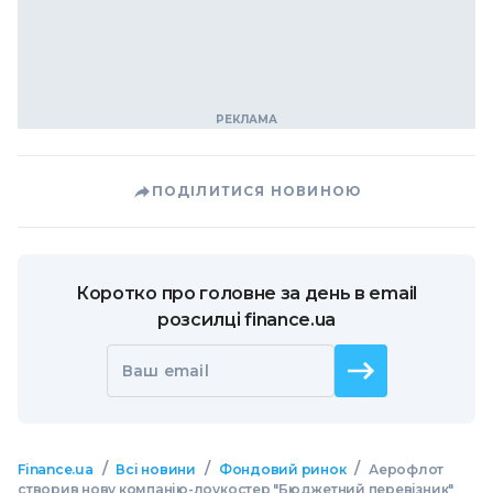
ПОДІЛИТИСЯ НОВИНОЮ
Коротко про головне за день в email
розсилці finance.ua
Ваш email
/
/
/
Finance.ua
Всі новини
Фондовий ринок
Аерофлот
створив нову компанію-лоукостер "Бюджетний перевізник"