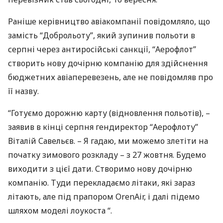
Раніше керівництво авіакомпанії повідомляло, що
замість “Доброльоту”, який зупинив польоти в
серпні через антиросійські санкції, “Аерофлот”
створить нову дочірню компанію для здійснення
бюджетних авіаперевезень, але не повідомляв про
її назву.
“Готуємо дорожню карту (відновлення польотів), –
заявив в кінці серпня гендиректор “Аерофлоту”
Віталій Савельєв. – Я гадаю, ми можемо злетіти на
початку зимового розкладу – з 27 жовтня. Будемо
виходити з цієї дати. Створимо нову дочірню
компанію. Туди перекладаємо літаки, які зараз
літають, але під прапором OrenAir, і далі підемо
шляхом моделі лоукоста “.