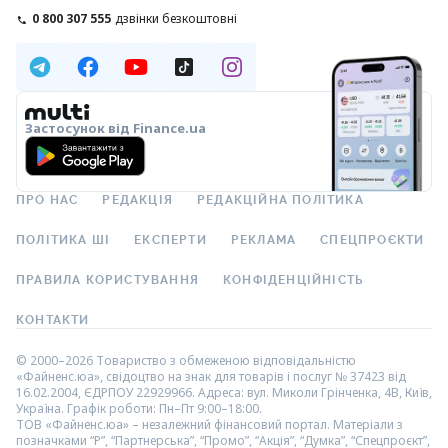
0 800 307 555
дзвінки безкоштовні
Застосунок від Finance.ua
ПРО НАС
РЕДАКЦІЯ
РЕДАКЦІЙНА ПОЛІТИКА
ПОЛІТИКА ШІ
ЕКСПЕРТИ
РЕКЛАМА
СПЕЦПРОЄКТИ
ПРАВИЛА КОРИСТУВАННЯ
КОНФІДЕНЦІЙНІСТЬ
КОНТАКТИ
© 2000–2026 Товариство з обмеженою відповідальністю
«Файненс.юа», свідоцтво на знак для товарів і послуг № 37423 від
16.02.2004, ЄДРПОУ 22929966. Адреса: вул. Миколи Грінченка, 4В, Київ,
Україна. Графік роботи: Пн–Пт 9:00–18:00.
ТОВ «Файненс.юа» – незалежний фінансовий портал. Матеріали з
позначками “Р”, “Партнерська”, “Промо”, “Акція”, “Думка”, “Спецпроєкт”,