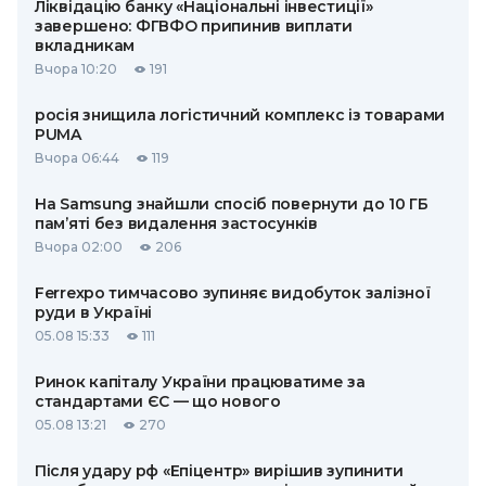
Ліквідацію банку «Національні інвестиції»
завершено: ФГВФО припинив виплати
вкладникам
Вчора 10:20
191
росія знищила логістичний комплекс із товарами
PUMA
Вчора 06:44
119
На Samsung знайшли спосіб повернути до 10 ГБ
пам’яті без видалення застосунків
Вчора 02:00
206
Ferrexpo тимчасово зупиняє видобуток залізної
руди в Україні
05.08 15:33
111
Ринок капіталу України працюватиме за
стандартами ЄС — що нового
05.08 13:21
270
Після удару рф «Епіцентр» вирішив зупинити