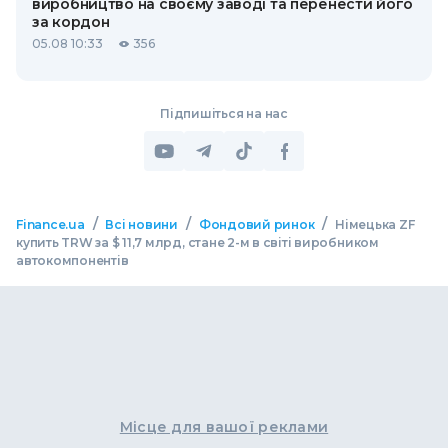
виробництво на своєму заводі та перенести його
за кордон
05.08 10:33
356
Підпишіться на нас
/
/
/
Finance.ua
Всі новини
Фондовий ринок
Німецька ZF
купить TRW за $ 11,7 млрд, стане 2-м в світі виробником
автокомпонентів
Місце для вашої реклами