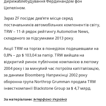
дирижаблебудування Фердинандом фон
Цепеліном.
Зараз ZF посідає дев’яте місце серед
постачальників автомобільних компонентів світу,
TRW
– 11-й рядок рейтингу Automotive News,
складеного за підсумками 2013 року.
Акції
TRW
на торгах в понеділок подешевшали на
0,8% – до $ 103,04 за папір.
TRW
вийшла на
відкритий ринок публічною компанією в лютому
2004 року і за минулий час потроїла капіталізацію,
за даними Bloomberg. Наприкінці 2002 року
оборонна група Northrop Grumman продала
TRW
інвесткомпанії Blackstone Group за $ 4,7 млрд.
За матеріалами:
Інтерфакс-Україна