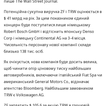
пише The Wall Street Journal.
Потенційна сукупна виручка ZF і
TRW
оцінюється в
$ 41 млрд на рік. За цим показником єдиний
концерн буде поступатися лише німецькому
Robert Bosch GmbH і відтіснить японську Denso
Corp і німецьку Continental AG на 3-4 місця.
Чисельність персоналу нової компанії складе
близько 138 тис. осіб.
Як очікується, нова компанія буде досить велика,
щоб чинити опір ціновому тиску найбільших
автовиробників, включаючи італійський Fiat Spa чи
американський General Motors Co., відзначає
агентство Bloomberg. Найбільшим замовником
TRW
є Volkswagen AG.
ZF заплатить $ 105,6 за акцію
TRW
в грошовій