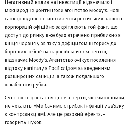
Негативний вплив на інвестиції відзначило і
міжнародне рейтингове агентство Moody’s. Нові
санкції відносно запозичення російських банків і
корпорацій офіційно закріплюють той факт, що
доступ до ринку вже було втрачено приблизно з
кінця червня у зв’язку з дефіцитом інтересу до
боргових зобов’язань російських емітентів,
відзначає Moody’s. Агентство очікує посилення
відтоку капіталу з Росії слідом за введенням
розширених санкцій, а також подальшого
ослаблення рубля.
Суттєвого зростання цін експерти, як і чиновники,
не чекають. «Ми бачимо стрибок інфляції у зв’язку
з контрсанкціямі. Але це разовий ефект», –
говорить Пухов.