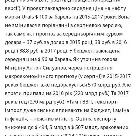
версії). У проект закладено середня ціна на нафту
марки Urals $ 100 за барель на 2015-2017 роки. Вона
не змінилася в порівнянні з серпневою версією,
так само як і прогноз за середньорічним курсом
долара – 37 руб. за долар в 2015 році, 38 руб. в 2016
році і 38,8 руб. в 2017 році. У бюджеті закладена
середня ціна $ 96 за барель. Як уточнив голова
Мінфіну Антон Силуанов, через погіршення
макроекономічного прогнозу (у серпні) в 2015-2017
роках бюджет вже недорахується 570 млрд руб. Але
втрати припали на 2016 рік (220 млрд руб.) Та 2017
років год (270 млрд руб.). «Там і
ВВП
, і експорт-
імпорт дуже сильно впливають на бюджет, і зміна
інфляції», – пояснив міністр. Оцінка експорту
знижена до $ 494, 5 млрд з $ 507 млрд, врахованих
у законі про бюджет на 2014-2016 роки, імпорту –