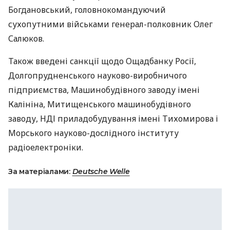
Богдановський, головнокомандуючий
сухопутними військами генерал-полковник Олег
Салюков.
Також введені санкції щодо Ощадбанку Росії,
Долгопрудненського науково-виробничого
підприємства, Машинобудівного заводу імені
Калініна, Митищенського машинобудівного
заводу,
НДІ
приладобудування імені Тихомирова і
Морського науково-дослідного інституту
радіоелектроніки.
За матеріалами:
Deutsche Welle