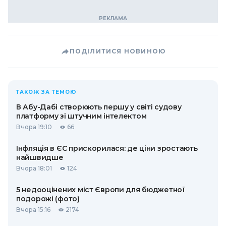
ПОДІЛИТИСЯ НОВИНОЮ
ТАКОЖ ЗА ТЕМОЮ
В Абу-Дабі створюють першу у світі судову
платформу зі штучним інтелектом
Вчора 19:10
66
Інфляція в ЄС прискорилася: де ціни зростають
найшвидше
Вчора 18:01
124
5 недооцінених міст Європи для бюджетної
подорожі (фото)
Вчора 15:16
2174