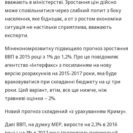
вважають в міністерстві. Зростання цін дійсно
може сповільнитися через слабкий попит з боку
населення, яке біднішає, а от з ростом економіки
ситуація не настільки сприятлива, вважають
експерти.
Мінекономрозвитку підвищило прогноз зростання
ВВП
в 2015 році з 1% до 1,2%. Про це повідомляє
агентство «Інтерфакс» з посиланням на нову
версію розрахунків на 2015-2017 роки, яка буде
враховуватися при складанні бюджету на ці три
роки. Цей варіант, втім, все ще нижче, ніж
травневі оцінки – 2%.
Новий прогноз складений «з урахуванням Криму».
Далі
ВВП
, на думку
МЕР
, виросте на 2,3% в 2016
році і на 3% в 2017 році (відповідає попередній