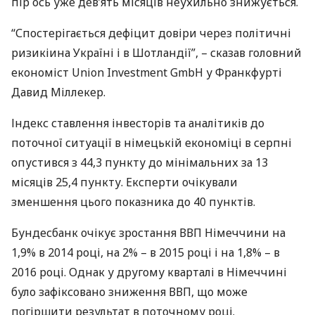
пір ось уже дев’ять місяців неухильно знижується.
“Спостерігається дефіцит довіри через політичні
ризикіина Україні і в Шотландії”, – сказав головний
економіст Union Investment GmbH у Франкфурті
Давид Міллекер.
Індекс ставлення інвесторів та аналітиків до
поточної ситуації в німецькій економіці в серпні
опустився з 44,3 пункту до мінімальних за 13
місяців 25,4 пункту. Експерти очікували
зменшення цього показника до 40 пунктів.
Бундесбанк очікує зростання
ВВП
Німеччини на
1,9% в 2014 році, на 2% – в 2015 році і на 1,8% – в
2016 році. Однак у другому кварталі в Німеччині
було зафіксовано зниження
ВВП
, що може
погіршити результат в поточному році.