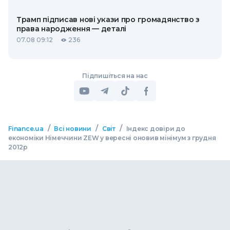
Трамп підписав нові укази про громадянство з
права народження — деталі
07.08 09:12
236
Підпишіться на нас
/
/
/
Finance.ua
Всі новини
Світ
Індекс довіри до
економіки Німеччини ZEW у вересні оновив мінімум з грудня
2012р