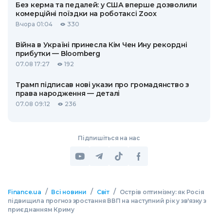
Без керма та педалей: у США вперше дозволили
комерційні поїздки на роботаксі Zoox
Вчора 01:04
330
Війна в Україні принесла Кім Чен Ину рекордні
прибутки — Bloomberg
07.08 17:27
192
Трамп підписав нові укази про громадянство з
права народження — деталі
07.08 09:12
236
Підпишіться на нас
/
/
/
Finance.ua
Всі новини
Світ
Острів оптимізму: як Росія
підвищила прогноз зростання ВВП на наступний рік у зв'язку з
приєднанням Криму