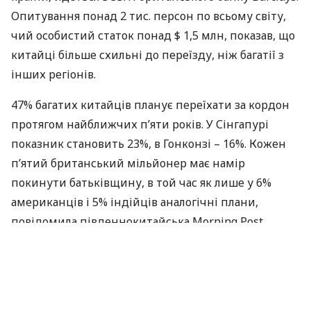
Опитування понад 2 тис. персон по всьому світу,
чий особистий статок понад $ 1,5 млн, показав, що
китайці більше схильні до переїзду, ніж багатії з
інших регіонів.
47% багатих китайців планує переїхати за кордон
протягом найближчих п’яти років. У Сінгапурі
показник становить 23%, в Гонконзі – 16%. Кожен
п’ятий британський мільйонер має намір
покинути батьківщину, в той час як лише у 6%
американців і 5% індійців аналогічні плани,
повідомила південнокитайська Morning Post.
Не дивно, враховуючи тиск держави, шкільну
систему, невиразні перспективи освіти для своїх
дітей та їх майбутнього працевлаштування, це і
було названо як основні причини для переїзду 78%