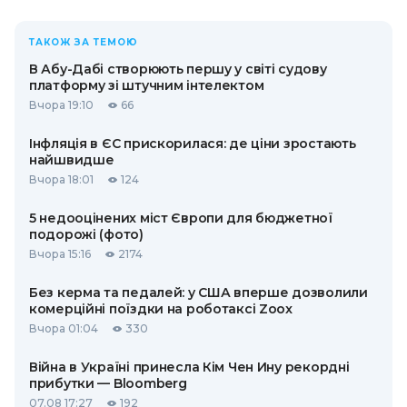
ТАКОЖ ЗА ТЕМОЮ
В Абу-Дабі створюють першу у світі судову
платформу зі штучним інтелектом
Вчора 19:10
66
Інфляція в ЄС прискорилася: де ціни зростають
найшвидше
Вчора 18:01
124
5 недооцінених міст Європи для бюджетної
подорожі (фото)
Вчора 15:16
2174
Без керма та педалей: у США вперше дозволили
комерційні поїздки на роботаксі Zoox
Вчора 01:04
330
Війна в Україні принесла Кім Чен Ину рекордні
прибутки — Bloomberg
07.08 17:27
192