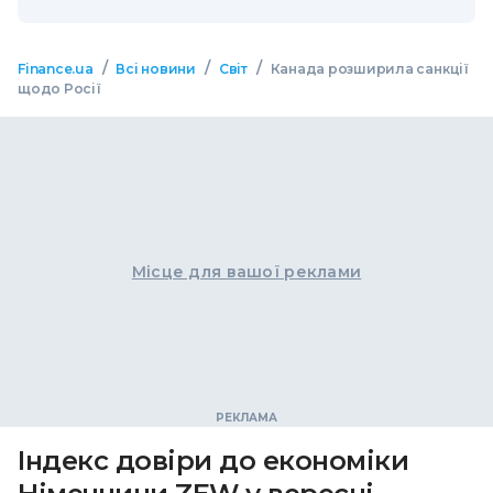
/
/
/
Finance.ua
Всі новини
Світ
Канада розширила санкції
щодо Росії
Місце для вашої реклами
Індекс довіри до економіки