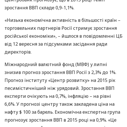
зростання
ВВП
складе 0,9-1,1%.
«Низька економічна активність в більшості країн –
торговельних партнерів Росії стримує зростання
російської економіки», – йшлося в повідомленні ЦБ
від 12 вересня за підсумками засідання ради
директорів.
Міжнародний валютний фонд (
МВФ
) у липні
знизив прогноз зростання
ВВП
Росії з 2,3% до 1%.
Прогноз інституту «Центр розвитку» на 2015 рік
песимістичніший ніж урядовий. Зростання
ВВП
експерти очікують на 0,7%, інфляцію – на рівні
6,6%. У прогнозі центру також закладена ціна на
нафту $ 100 за барель. Економічна експертна група
прогнозує зростання
ВВП
в 2015 році на 0,9%. «Це