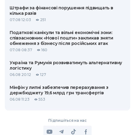
Штрафи за фінансові порушення підвищать в
кілька разів
07.08 12:03
251
Податкові канікули та вільні економічні зони:
співзасновник «Нової пошти» закликав зняти
обмеження з бізнесу після російських атак
07.08 08:37
160
Україна та Румунія розвиватимуть альтернативну
логістику
06.08 20:12
127
Мінфін у липні забезпечив перерахування з
держбюджету 19,6 млрд грн трансфертів
06.08 11:23
553
Підпишіться на нас