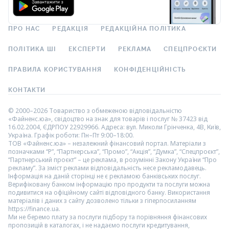
ПРО НАС
РЕДАКЦІЯ
РЕДАКЦІЙНА ПОЛІТИКА
ПОЛІТИКА ШІ
ЕКСПЕРТИ
РЕКЛАМА
СПЕЦПРОЄКТИ
ПРАВИЛА КОРИСТУВАННЯ
КОНФІДЕНЦІЙНІСТЬ
КОНТАКТИ
© 2000–2026 Товариство з обмеженою відповідальністю
«Файненс.юа», свідоцтво на знак для товарів і послуг № 37423 від
16.02.2004, ЄДРПОУ 22929966. Адреса: вул. Миколи Грінченка, 4В, Київ,
Україна. Графік роботи: Пн–Пт 9:00–18:00.
ТОВ «Файненс.юа» – незалежний фінансовий портал. Матеріали з
позначками “Р”, “Партнерська”, “Промо”, “Акція”, “Думка”, “Спецпроєкт”,
“Партнерський проєкт” – це реклама, в розумінні Закону України “Про
рекламу”. За зміст реклами відповідальність несе рекламодавець.
Інформація на даній сторінці не є рекламою банківських послуг.
Верифіковану банком інформацію про продукти та послуги можна
подивитися на офіційному сайті відповідного банку. Використання
матеріалів і даних з сайту дозволено тільки з гіперпосиланням
https://finance.ua.
Ми не беремо плату за послуги підбору та порівняння фінансових
пропозицій в каталогах, і не надаємо послуги кредитування,