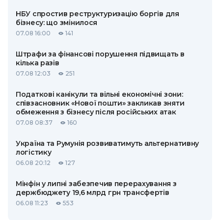
НБУ спростив реструктуризацію боргів для
бізнесу: що змінилося
07.08 16:00
141
Штрафи за фінансові порушення підвищать в
кілька разів
07.08 12:03
251
Податкові канікули та вільні економічні зони:
співзасновник «Нової пошти» закликав зняти
обмеження з бізнесу після російських атак
07.08 08:37
160
Україна та Румунія розвиватимуть альтернативну
логістику
06.08 20:12
127
Мінфін у липні забезпечив перерахування з
держбюджету 19,6 млрд грн трансфертів
06.08 11:23
553