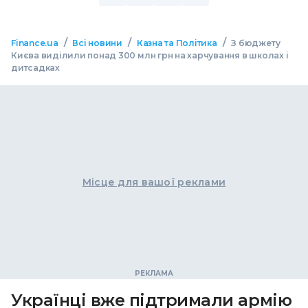
/
/
/
Finance.ua
Всі новини
Казна та Політика
З бюджету
Києва виділили понад 300 млн грн на харчування в школах і
дитсадках
Місце для вашої реклами
Українці вже підтримали армію