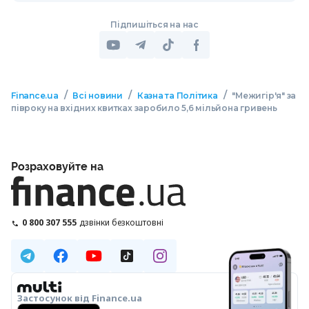
Підпишіться на нас
/
/
/
Finance.ua
Всі новини
Казна та Політика
"Межигір'я" за
півроку на вхідних квитках заробило 5,6 мільйона гривень
Розраховуйте на
0 800 307 555
дзвінки безкоштовні
Застосунок від Finance.ua