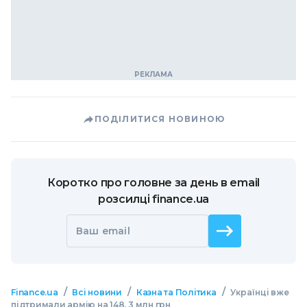
ПОДІЛИТИСЯ НОВИНОЮ
Коротко про головне за день в email
розсилці finance.ua
Ваш email
/
/
/
Finance.ua
Всі новини
Казна та Політика
Українці вже
підтримали армію на 148, 3 млн грн