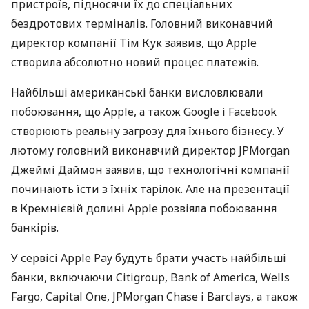
пристроїв, підносячи їх до спеціальних
бездротових терміналів. Головний виконавчий
директор компанії Тім Кук заявив, що Apple
створила абсолютно новий процес платежів.
Найбільші американські банки висловлювали
побоювання, що Apple, а також Google і Facebook
створюють реальну загрозу для їхнього бізнесу. У
лютому головний виконавчий директор
JPM
organ
Джеймі Даймон заявив, що технологічні компанії
починають їсти з їхніх тарілок. Але на презентації
в Кремнієвій долині Apple розвіяла побоювання
банкірів.
У сервісі Apple Pay будуть брати участь найбільші
банки, включаючи Citigroup, Bank of America, Wells
Fargo, Capital One,
JPM
organ Chase і Barclays, а також