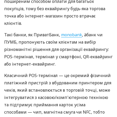
поширеним способом оплати для багатьох
покупців, тому без еквайрингу будь-яка торгова
точка або інтернет-магазин просто втрачає
клієнтів.
Такі банки, як ПриватБанк,
monobank
, àбанк чи
ПУМБ, пропонують своїм клієнтам на вибір
різноманітні рішення для організації еквайрингу:
POS-термінал, термінал у смартфоні, QR-еквайринг
або інтернет-еквайринг.
Класичний POS-термінал — це окремий фізичний
платіжний пристрій з вбудованим принтером для
чеків, який встановлюється в торговій точці, може
інтегруватися з касовою/комп'ютерною технікою
та підтримує приймання карток усіма
способами — чип, магнітна смуга чи NFC, тобто