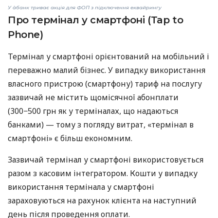
У àбанк триває акція для ФОП з підключення еквайрингу
Про термінал у смартфоні (Tap to
Phone)
Термінал у смартфоні орієнтований на мобільний і
переважно малий бізнес. У випадку використання
власного пристрою (смартфону) тариф на послугу
зазвичай не містить щомісячної абонплати
(300−500 грн як у терміналах, що надаються
банками) — тому з погляду витрат, «термінал в
смартфоні» є більш економним.
Зазвичай термінал у смартфоні використовується
разом з касовим інтегратором. Кошти у випадку
використання термінала у смартфоні
зараховуються на рахунок клієнта на наступний
день після проведення оплати.