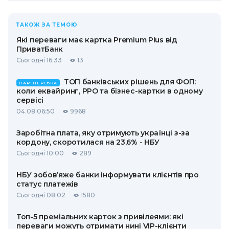
ТАКОЖ ЗА ТЕМОЮ
Які переваги має картка Premium Plus від
ПриватБанк
Сьогодні 16:33
13
ТОП банківських рішень для ФОП:
ПАРТНЕРСЬКА
коли еквайринг, РРО та бізнес-картки в одному
сервісі
04.08 06:50
9968
Заробітна плата, яку отримують українці з-за
кордону, скоротилася на 23,6% - НБУ
Сьогодні 10:00
289
НБУ зобов’яже банки інформувати клієнтів про
статус платежів
Сьогодні 08:02
1580
Топ-5 преміальних карток з привілеями: які
переваги можуть отримати нині VIP-клієнти