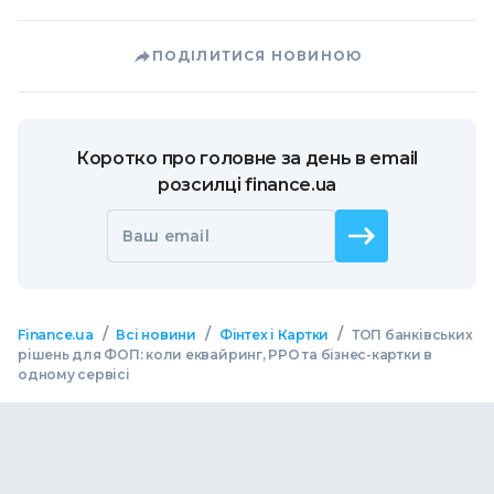
ПОДІЛИТИСЯ НОВИНОЮ
Коротко про головне за день в email
розсилці finance.ua
Ваш email
/
/
/
Finance.ua
Всі новини
Фінтех і Картки
ТОП банківських
рішень для ФОП: коли еквайринг, РРО та бізнес-картки в
одному сервісі