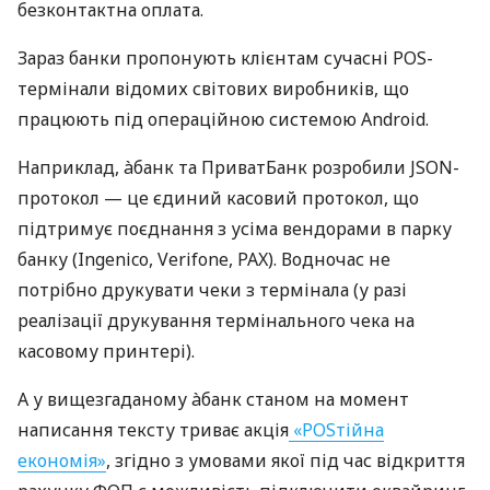
безконтактна оплата.
Зараз банки пропонують клієнтам сучасні POS-
термінали відомих світових виробників, що
працюють під операційною системою Android.
Наприклад, àбанк та ПриватБанк розробили JSON-
протокол — це єдиний касовий протокол, що
підтримує поєднання з усіма вендорами в парку
банку (Ingenico, Verifone, PAX). Водночас не
потрібно друкувати чеки з термінала (у разі
реалізації друкування термінального чека на
касовому принтері).
А у вищезгаданому àбанк станом на момент
написання тексту триває акція
«POSтійна
економія»
, згідно з умовами якої під час відкриття