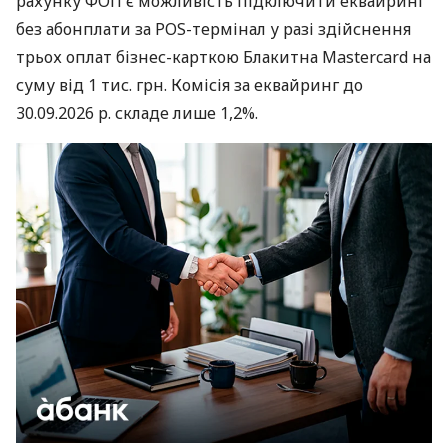
рахунку ФОП є можливість підключити еквайринг
без абонплати за POS-термінал у разі здійснення
трьох оплат бізнес-карткою Блакитна Mastercard на
суму від 1 тис. грн. Комісія за еквайринг до
30.09.2026 р. складе лише 1,2%.