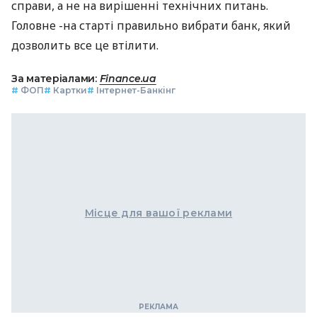
справи, а не на вирішенні технічних питань.
Головне -на старті правильно вибрати банк, який
дозволить все це втілити.
За матеріалами:
Finance.ua
#
ФОП
#
Картки
#
Інтернет-Банкінг
Місце для вашої реклами