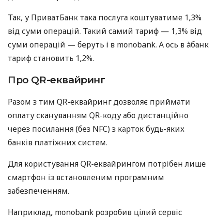
Так, у ПриватБанк така послуга коштуватиме 1,3%
від суми операцій. Такий самий тариф — 1,3% від
суми операцій — беруть і в monobank. А ось в àбанк
тариф становить 1,2%.
Про QR-еквайринг
Разом з тим QR-еквайринг дозволяє приймати
оплату скануванням QR-коду або дистанційно
через посилання (без NFC) з карток будь-яких
банків платіжних систем.
Для користування QR-еквайрингом потрібен лише
смартфон із встановленим програмним
забезпеченням.
Наприклад, monobank розробив цілий сервіс