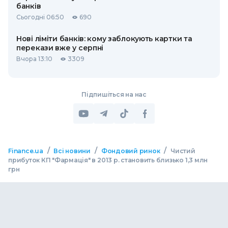
банків
Сьогодні 06:50
690
Нові ліміти банків: кому заблокують картки та
перекази вже у серпні
Вчора 13:10
3309
Підпишіться на нас
/
/
/
Finance.ua
Всі новини
Фондовий ринок
Чистий
прибуток КП "Фармація" в 2013 р. становить близько 1,3 млн
грн