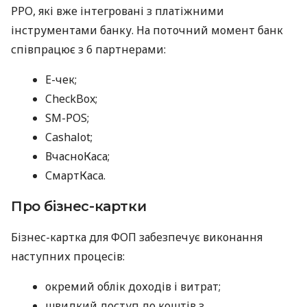
РРО, які вже інтегровані з платіжними
інструментами банку. На поточний момент банк
співпрацює з 6 партнерами:
E-чек;
CheckBox;
SM-POS;
Cashalot;
ВчасноКаса;
СмартКаса.
Про бізнес-картки
Бізнес-картка для ФОП забезпечує виконання
наступних процесів:
окремий облік доходів і витрат;
швидкий доступ до коштів з