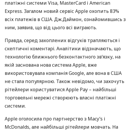
платіжні системи Visa, MasterCard і American
Express. Загалом новий сервіс Apple oхопить 83%
всіх платежів в
США
. Дж.Даймон, ознайомившись з
ним, заявив, що від цього всі виграють.
Правда, серед захоплених відгуків трапляються і
скептичні коментарі. Аналітики відзначають, що
технологію ближнього безконтактного зв’язку, на
якій заснована нова система Apple, вже
використовувала компанія Google, але вона в
США
не стала популярною. Також невідомо, чи захочуть
рітейлери користуватися Apple Pay – найбільші
торговельні мережі створюють власні платіжні
системи.
Apple оголосила про партнерство з Macy’s і
McDonalds, але найбільші рітейлери мовчать. На