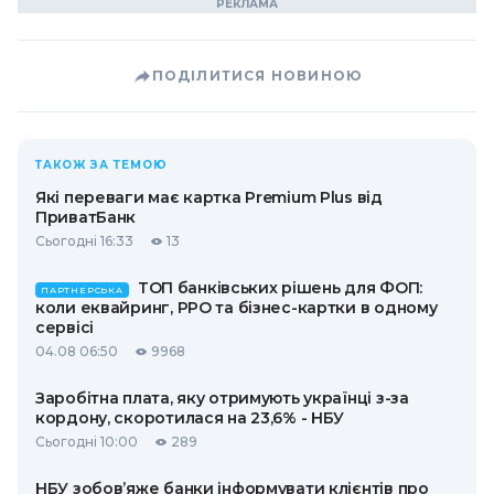
ПОДІЛИТИСЯ НОВИНОЮ
ТАКОЖ ЗА ТЕМОЮ
Які переваги має картка Premium Plus від
ПриватБанк
Сьогодні 16:33
13
ТОП банківських рішень для ФОП:
ПАРТНЕРСЬКА
коли еквайринг, РРО та бізнес-картки в одному
сервісі
04.08 06:50
9968
Заробітна плата, яку отримують українці з-за
кордону, скоротилася на 23,6% - НБУ
Сьогодні 10:00
289
НБУ зобов’яже банки інформувати клієнтів про