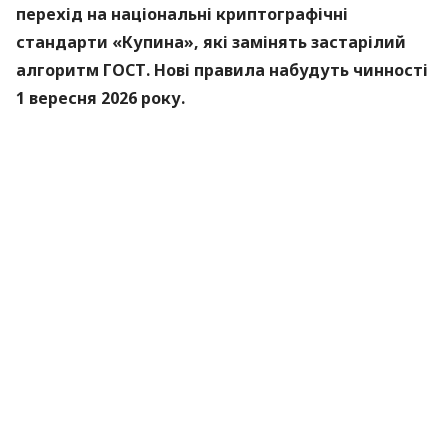
перехід на національні криптографічні
стандарти «Купина», які замінять застарілий
алгоритм ГОСТ. Нові правила набудуть чинності
1 вересня 2026 року.
Про це
повідомили
в Міністерстві цифрової
трансформації.
«Купина» — український криптографічний
алгоритм, який використовуватиметься для
захисту кваліфікованих електронних підписів
(КЕП).
Що зміниться для користувачів
Старі КЕП працюють далі. Переживати та
терміново бігти перевипускати ключі не
потрібно — підписи діятимуть до кінця