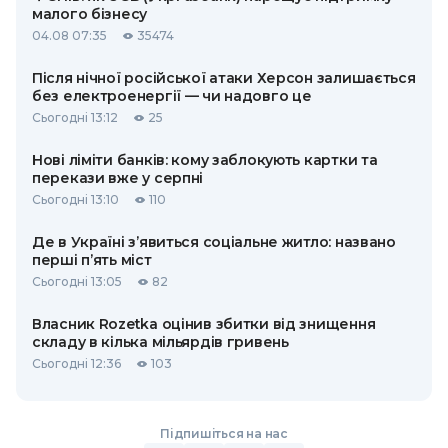
малого бізнесу
04.08 07:35
35474
Після нічної російської атаки Херсон залишається
без електроенергії — чи надовго це
Сьогодні 13:12
25
Нові ліміти банків: кому заблокують картки та
перекази вже у серпні
Сьогодні 13:10
110
Де в Україні з’явиться соціальне житло: названо
перші п’ять міст
Сьогодні 13:05
82
Власник Rozetka оцінив збитки від знищення
складу в кілька мільярдів гривень
Сьогодні 12:36
103
Підпишіться на нас