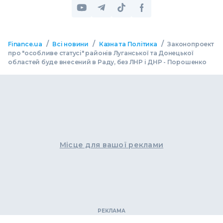
/
/
/
Finance.ua
Всі новини
Казна та Політика
Законопроект
про "особливе статусі" районів Луганської та Донецької
областей буде внесений в Раду, без ЛНР і ДНР - Порошенко
Місце для вашої реклами