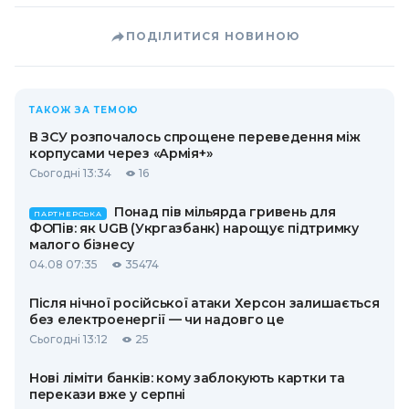
ПОДІЛИТИСЯ НОВИНОЮ
ТАКОЖ ЗА ТЕМОЮ
В ЗСУ розпочалось спрощене переведення між
корпусами через «Армія+»
Сьогодні 13:34
16
Понад пів мільярда гривень для
ПАРТНЕРСЬКА
ФОПів: як UGB (Укргазбанк) нарощує підтримку
малого бізнесу
04.08 07:35
35474
Після нічної російської атаки Херсон залишається
без електроенергії — чи надовго це
Сьогодні 13:12
25
Нові ліміти банків: кому заблокують картки та
перекази вже у серпні