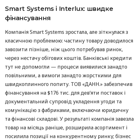
Smart Systems і Interlux: швидке
фінансування
Компанія Smart Systems зростала, але зіткнулася з
класичною проблемою: частину товару доводилося
завозити пізніше, ніж цього потребував ринок,
через нестачу обігових коштів. Банківські кредити
тут не допомогли — процеси виявилися занадто
повільними, а вимоги занадто жорсткими для
швидкоплинного попиту. ТОВ «ДАНН.» забезпечив
фінансування на $176 тис. для дев’яти поставок і
документальний супровід укладення угоди та
комунікацію з фабриками, включаючи юридичну
та фінансові складові. У результаті компанія завезла
товар на місяць раніше, розширила асортимент і
посилила позиції на конкурентному ринку; бізнес