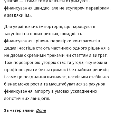
увагою — і саме тому клієнти отримують
фінансування швидко, але не всупереч перевіркам,
а завдяки їм».
Для українських імпортерів, що нарощують
закупівлі на нових ринках, швидкість
фінансування і рівень перевірки контрагентів
дедалі частіше стають частиною одного рішення, а
не двома окремими треками чи статтями витрат.
Тож перевіреною угодою стає та угода, яку можна
профінансувати без затримок і без зайвих ризиків,
і саме це поєднання визначає, наскільки стабільно
бізнес може рости та масштабуватися за рахунок
фінансування імпорту в умовах ускладнених
логістичних ланцюгів.
За матеріалами:
Done