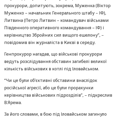
прокурори, допитують, зокрема, Муженка (Віктор
Муженко – начальник Генерального штабу – ІФ),
Литвина (Петро Литвин – командувач військами
Південного оперативного командування – ІФ) і
керівництво Збройних сил вищого ешелону”, –
повідомив він журналіста в Києві в середу.
Генпрокурор нагадав, що військові прокурори
ведуть розслідування обставин загибелі великої
кількість військових в котлі під Іловайськом.
“Чи це були об’єктивні обставини внаслідок
російської агресії, або це були прорахунки
керівництва військових підрозділів”, – підкреслив
В.Ярема.
За його словами, в бою під Іловайськом загинуло