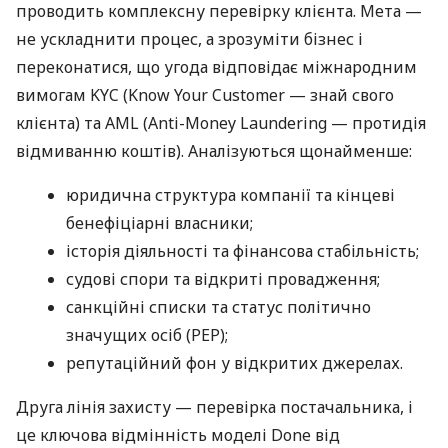
проводить комплексну перевірку клієнта. Мета —
не ускладнити процес, а зрозуміти бізнес і
переконатися, що угода відповідає міжнародним
вимогам KYC (Know Your Customer — знай свого
клієнта) та AML (Anti-Money Laundering — протидія
відмиванню коштів). Аналізуються щонайменше:
юридична структура компанії та кінцеві
бенефіціарні власники;
історія діяльності та фінансова стабільність;
судові спори та відкриті провадження;
санкційні списки та статус політично
значущих осіб (PEP);
репутаційний фон у відкритих джерелах.
Друга лінія захисту — перевірка постачальника, і
це ключова відмінність моделі Done від