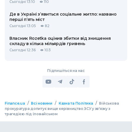
Сьогодні 13:10
110
Де в Україні з’явиться соціальне житло: названо
перші п’ять міст
Сьогодні 13:05
82
Власник Rozetka оцінив збитки від знищення
складу в кілька мільярдів гривень
Сьогодні 12:36
103
Підпишіться на нас
/
/
/
Finance.ua
Всі новини
Казна та Політика
Військова
прокуратура допитує вище керівництво ЗСУ у зв'язку з
трагедією під Іловайськом