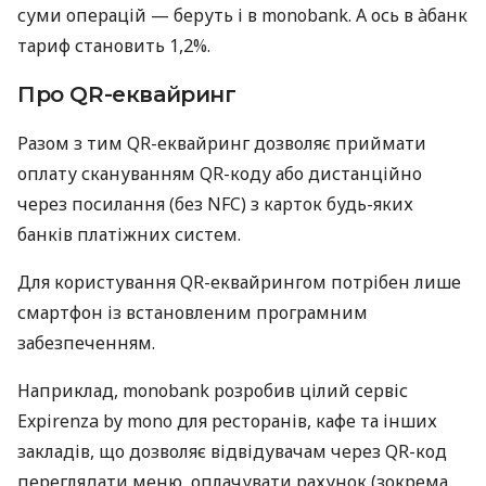
суми операцій — беруть і в monobank. А ось в àбанк
тариф становить 1,2%.
Про QR-еквайринг
Разом з тим QR-еквайринг дозволяє приймати
оплату скануванням QR-коду або дистанційно
через посилання (без NFC) з карток будь-яких
банків платіжних систем.
Для користування QR-еквайрингом потрібен лише
смартфон із встановленим програмним
забезпеченням.
Наприклад, monobank розробив цілий сервіс
Expirenza by mono для ресторанів, кафе та інших
закладів, що дозволяє відвідувачам через QR-код
переглядати меню, оплачувати рахунок (зокрема