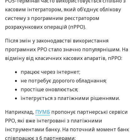
POS-термінал часто використовується спільно з
касовим інтегратором, який об’єднує облікову
систему з програмним реєстратором
розрахункових операцій (пРРО).
Після змін у законодавстві використання
програмних РРО стало значно популярнішим. На
відміну від класичних касових апаратів, пРРО:
працює через інтернет;
не потребує дорогого обладнання;
простіше оновлюється;
інтегрується з платіжними рішеннями.
Наприклад,
ПУМБ
пропонує партнерські сервіси
РРО, які вже інтегровані з платіжними
інструментами банку. На поточний момент банк
співпрацює з 6 партнерами: