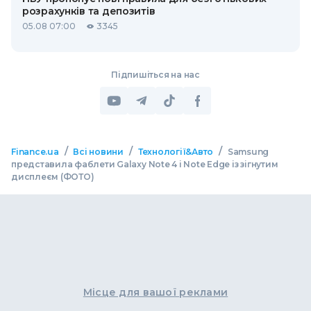
розрахунків та депозитів
05.08 07:00
3345
Підпишіться на нас
/
/
/
Finance.ua
Всі новини
Технології&Авто
Samsung
представила фаблети Galaxy Note 4 і Note Edge із зігнутим
дисплеєм (ФОТО)
Місце для вашої реклами