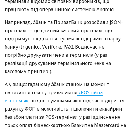
термінали відомих світових виробників, що
працюють під операційною системою Android.
Наприклад, àбанк та ПриватБанк розробили JSON-
протокол — це єдиний касовий протокол, що
підтримує поєднання з усіма вендорами в парку
банку (Ingenico, Verifone, PAX). Водночас не
потрібно друкувати чеки з термінала (у разі
реалізації друкування термінального чека на
касовому принтері).
А у вищезгаданому àбанк станом на момент
написання тексту триває акція
«POSтійна
економія»
, згідно з умовами якої під час відкриття
рахунку ФОП є можливість підключити еквайринг
без абонплати за POS-термінал у разі здійснення
трьох оплат бізнес-карткою Блакитна Mastercard на