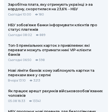
Заробітна плата, яку отримують українці з-за
кордону, скоротилася на 23,6% - НБУ
Сьогодні 10:00
180
НБУ зобов’яже банки інформувати клієнтів про
статус платежів
Сьогодні 08:02
889
Топ-5 преміальних карток з привілеями: які
переваги можуть отримати нині VIP-клієнти
банків
Сьогодні 06:50
598
Нові ліміти банків: кому заблокують картки та
перекази вже у серпні
Вчора 13:10
3213
Як працює арешт рахунків військовозобов’язаних
чоловіків
05.08 16:33
13341
НБУ пропонує нові правила для безготівкових