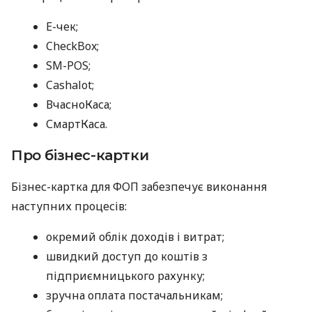
E-чек;
CheckBox;
SM-POS;
Cashalot;
ВчасноКаса;
СмартКаса.
Про бізнес-картки
Бізнес-картка для ФОП забезпечує виконання
наступних процесів:
окремий облік доходів і витрат;
швидкий доступ до коштів з
підприємницького рахунку;
зручна оплата постачальникам;