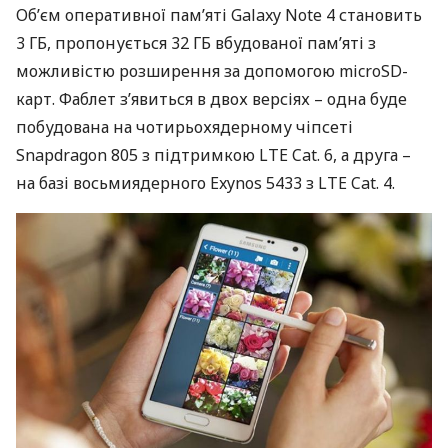
Об’єм оперативної пам’яті Galaxy Note 4 становить
3 ГБ, пропонується 32 ГБ вбудованої пам’яті з
можливістю розширення за допомогою microSD-
карт. Фаблет з’явиться в двох версіях – одна буде
побудована на чотирьохядерному чіпсеті
Snapdragon 805 з підтримкою
LTE
Cat. 6, а друга –
на базі восьмиядерного Exynos 5433 з
LTE
Cat. 4.