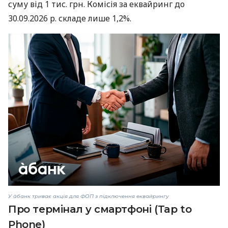
суму від 1 тис. грн. Комісія за еквайринг до
30.09.2026 р. складе лише 1,2%.
У àбанк триває акція для ФОП з підключення еквайрингу
Про термінал у смартфоні (Tap to
Phone)