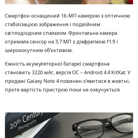
Смартфон оснащений 16-МП камерою з оптичною
стабілізацією зображення і подвійним
світлодіодним спалахом. Фронтальна камера
отримала сенсор на 3,7 МП з діафрагмою f1.9 і
ширококутним об’єктивом.
Ємність акумуляторної батареї смартфона
становить 3220 мАг, версія ОС – Android 4.4 KitKat. У
продажі Galaxy Note 4 повинен з’явитися в жовтні,
проте вартість пристрою поки не озвучується.