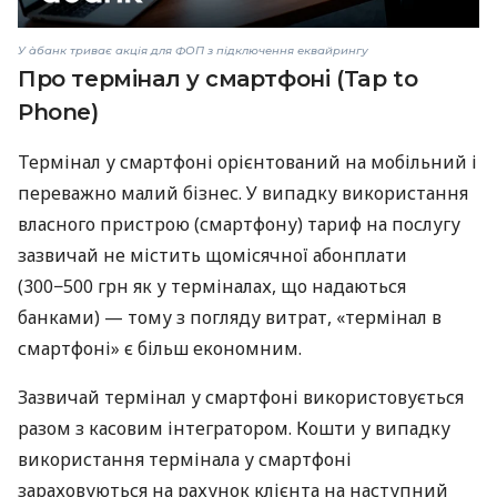
У àбанк триває акція для ФОП з підключення еквайрингу
Про термінал у смартфоні (Tap to
Phone)
Термінал у смартфоні орієнтований на мобільний і
переважно малий бізнес. У випадку використання
власного пристрою (смартфону) тариф на послугу
зазвичай не містить щомісячної абонплати
(300−500 грн як у терміналах, що надаються
банками) — тому з погляду витрат, «термінал в
смартфоні» є більш економним.
Зазвичай термінал у смартфоні використовується
разом з касовим інтегратором. Кошти у випадку
використання термінала у смартфоні
зараховуються на рахунок клієнта на наступний