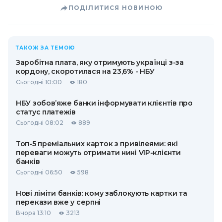
ПОДІЛИТИСЯ НОВИНОЮ
ТАКОЖ ЗА ТЕМОЮ
Заробітна плата, яку отримують українці з-за
кордону, скоротилася на 23,6% - НБУ
Сьогодні 10:00
180
НБУ зобов’яже банки інформувати клієнтів про
статус платежів
Сьогодні 08:02
889
Топ-5 преміальних карток з привілеями: які
переваги можуть отримати нині VIP-клієнти
банків
Сьогодні 06:50
598
Нові ліміти банків: кому заблокують картки та
перекази вже у серпні
Вчора 13:10
3213