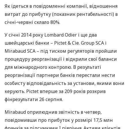
Як ідеться в повідомленні компанії, відношення
витрат до прибутку (показник рентабельності) в
січні-червні склало 80%.
У січні 2014 року Lombard Odier і ще два
швейцарські банки – Pictet & Cie. Group
SCA
і
Mirabaud
SCA
– під тиском регуляторів пройшли
процедуру реорганізації і відкрили свої баланси
для міжнародного контролю. В результаті
реорганізації партнери банків перестали нести
особисту відповідальність за установи, якими вони
керують. Pictet вперше за 209 років розкрив
фінрезультати 26 серпня.
Mirabaud оприлюднив звітність в четвер,
повідомивши про прибуток у розмірі 17,5 млн
франків за підсумками I півріччя. Активи клієнтів