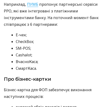
Наприклад,
ПУМБ
пропонує партнерські сервіси
РРО, які вже інтегровані з платіжними
інструментами банку. На поточний момент банк
співпрацює з 6 партнерами:
E-чек;
CheckBox;
SM-POS;
Cashalot;
ВчасноКаса;
СмартКаса.
Про бізнес-картки
Бізнес-картка для ФОП забезпечує виконання
наступних процесів:
окремий облік доходів і витрат;