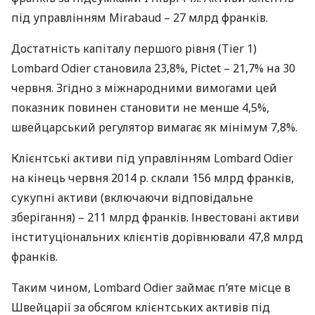
під управлінням Mirabaud – 27 млрд франків.
Достатність капіталу першого рівня (Tier 1)
Lombard Odier становила 23,8%, Pictet – 21,7% на 30
червня. Згідно з міжнародними вимогами цей
показник повинен становити не менше 4,5%,
швейцарський регулятор вимагає як мінімум 7,8%.
Клієнтські активи під управлінням Lombard Odier
на кінець червня 2014 р. склали 156 млрд франків,
сукупні активи (включаючи відповідальне
зберігання) – 211 млрд франків. Інвестовані активи
інституціональних клієнтів дорівнювали 47,8 млрд
франків.
Таким чином, Lombard Odier займає п’яте місце в
Швейцарії за обсягом клієнтських активів під