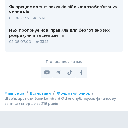
Як працює арешт рахунків військовозобов’язаних
чоловіків
05.08 16:33
13341
НБУ пропонує нові правила для безготівкових
розрахунків та депозитів
05.08 07:00
3345
Підпишіться на нас
/
/
/
Finance.ua
Всі новини
Фондовий ринок
Швейцарський банк Lombard Odier опублікував фінансову
звітність вперше за 218 років