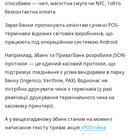
способами — чип, магнітна смуга чи NFC, тобто
безконтактна оплата.
Зараз банки пропонують клієнтам сучасні POS-
термінали відомих світових виробників, що
працюють під операційною системою Android.
Наприклад, àбанк та ПриватБанк розробили JSON-
протокол — це єдиний касовий протокол, що
підтримує поєднання з усіма вендорами в парку
банку (Ingenico, Verifone, PAX). Водночас не
потрібно друкувати чеки з термінала (у разі
реалізації друкування термінального чека на
касовому принтері).
А у вищезгаданому àбанк станом на момент
написання тексту триває акція
«POSтійна