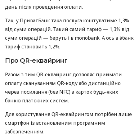
день після проведення оплати.
Так, у ПриватБанк така послуга коштуватиме 1,3%
від суми операцій. Такий самий тариф — 1,3% від
суми операцій — беруть і в monobank. А ось в àбанк
тариф становить 1,2%.
Про QR-еквайринг
Разом з тим QR-еквайринг дозволяє приймати
оплату скануванням QR-коду або дистанційно
через посилання (без NFC) з карток будь-яких
банків платіжних систем.
Для користування QR-еквайрингом потрібен лише
смартфон із встановленим програмним
забезпеченням.