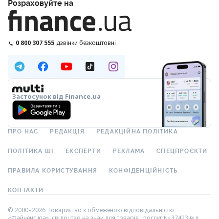
Розраховуйте на
0 800 307 555
дзвінки безкоштовні
Застосунок від Finance.ua
ПРО НАС
РЕДАКЦІЯ
РЕДАКЦІЙНА ПОЛІТИКА
ПОЛІТИКА ШІ
ЕКСПЕРТИ
РЕКЛАМА
СПЕЦПРОЄКТИ
ПРАВИЛА КОРИСТУВАННЯ
КОНФІДЕНЦІЙНІСТЬ
КОНТАКТИ
© 2000–2026 Товариство з обмеженою відповідальністю
«Файненс.юа», свідоцтво на знак для товарів і послуг № 37423 від