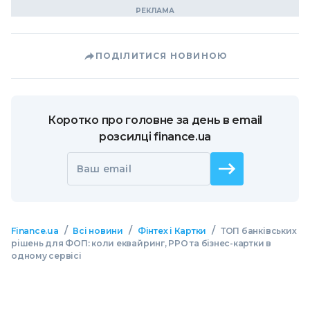
ПОДІЛИТИСЯ НОВИНОЮ
Коротко про головне за день в email
розсилці finance.ua
Ваш email
/
/
/
Finance.ua
Всі новини
Фінтех і Картки
ТОП банківських
рішень для ФОП: коли еквайринг, РРО та бізнес-картки в
одному сервісі