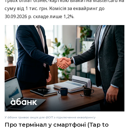
трьох оплат бізнес-карткою Блакитна Mastercard на
суму від 1 тис. грн. Комісія за еквайринг до
30.09.2026 р. складе лише 1,2%.
У àбанк триває акція для ФОП з підключення еквайрингу
Про термінал у смартфоні (Tap to