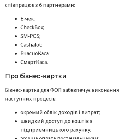
співпрацює з 6 партнерами:
E-чек;
CheckBox;
SM-POS;
Cashalot;
ВчасноКаса;
СмартКаса.
Про бізнес-картки
Бізнес-картка для ФОП забезпечує виконання
наступних процесів:
окремий облік доходів і витрат;
швидкий доступ до коштів з
підприємницького рахунку;
зручна оплата постачальникам;