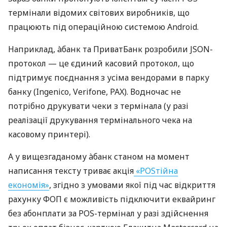
термінали відомих світових виробників, що
працюють під операційною системою Android.
Наприклад, àбанк та ПриватБанк розробили JSON-
протокол — це єдиний касовий протокол, що
підтримує поєднання з усіма вендорами в парку
банку (Ingenico, Verifone, PAX). Водночас не
потрібно друкувати чеки з термінала (у разі
реалізації друкування термінального чека на
касовому принтері).
А у вищезгаданому àбанк станом на момент
написання тексту триває акція
«POSтійна
економія»
, згідно з умовами якої під час відкриття
рахунку ФОП є можливість підключити еквайринг
без абонплати за POS-термінал у разі здійснення