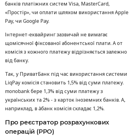
банків платіжних систем Visa, MasterCard,
«Простір», чи оплати шляхом використання Apple
Pay, чи Google Pay.
Інтернет-еквайринг зазвичай не вимагає
щомісячної фіксованої абонентської плати. А от
комісія з кожного платежу відрізняється залежно
від банку.
Так, у ПриватБанк під час використання системи
LiqPay комісія становить 1,5% від суми платежу.
monobank бере 1,3% від суми платежу з
українських та 2% - з карток іноземних банків. А,
наприклад, в àбанк комісія складає 1,2%.
Про реєстратор розрахункових
операцій (РРО)