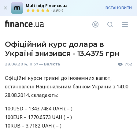
Multi від Finance.ua
ВСТАНОВИТИ
(8,9K+)
Офіційний курс долара в
Україні знизився - 13.4375 грн
28.08.2014, 11:57
—
Валюта
762
Офіційні курси гривні до iноземних валют,
встановлені Національним банком України з 14:00
28.08.2014, складають:
100USD – 1343.7484
UAH
( – )
100EUR – 1770.6573
UAH
( – )
10RUB – 3.7182
UAH
( – )