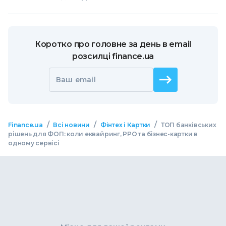
Коротко про головне за день в email
розсилці finance.ua
Ваш email
/
/
/
Finance.ua
Всі новини
Фінтех і Картки
ТОП банківських
рішень для ФОП: коли еквайринг, РРО та бізнес-картки в
одному сервісі