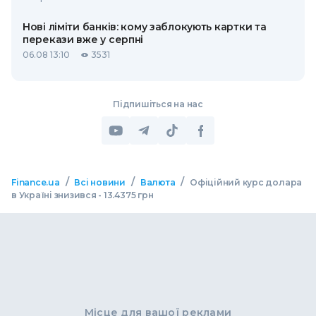
Нові ліміти банків: кому заблокують картки та
перекази вже у серпні
06.08 13:10
3531
Підпишіться на нас
/
/
/
Finance.ua
Всі новини
Валюта
Офіційний курс долара
в Україні знизився - 13.4375 грн
Місце для вашої реклами