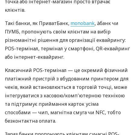
точка або інтернет-магазин просто втрачає
клієнтів.
Такі банки, як ПриватБанк,
monobank
, àбанк чи
ПУМБ, пропонують своїм клієнтам на вибір
різноманітні рішення для організації еквайрингу:
POS-термінал, термінал у смартфоні, QR-еквайринг
або інтернет-еквайринг.
Класичний POS-термінал — це окремий фізичний
платіжний пристрій з вбудованим принтером для
чеків, який встановлюється в торговій точці, може
інтегруватися з касовою/комп'ютерною технікою
та підтримує приймання карток усіма
способами — чип, магнітна смуга чи NFC, тобто
безконтактна оплата.
Зараз банки пропонують клієнтам сучасні POS-