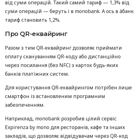
від суми операцій. Такий самий тариф — 1,3% від
суми операцій — беруть і в monobank. А ось в àбанк
тариф становить 1,2%.
Про QR-еквайринг
Разом з тим QR-еквайринг дозволяє приймати
оплату скануванням QR-коду або дистанційно
через посилання (без NFC) з карток будь-яких
банків платіжних систем.
Для користування QR-еквайрингом потрібен лише
смартфон із встановленим програмним
забезпеченням.
Наприклад, monobank розробив цілий сервіс
Expirenza by mono для ресторанів, кафе та інших
закладів, що дозволяє відвідувачам через QR-код