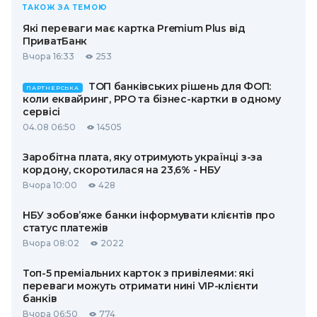
ТАКОЖ ЗА ТЕМОЮ
Які переваги має картка Premium Plus від
ПриватБанк
Вчора 16:33
253
ТОП банківських рішень для ФОП:
ПАРТНЕРСЬКА
коли еквайринг, РРО та бізнес-картки в одному
сервісі
04.08 06:50
14505
Заробітна плата, яку отримують українці з-за
кордону, скоротилася на 23,6% - НБУ
Вчора 10:00
428
НБУ зобов’яже банки інформувати клієнтів про
статус платежів
Вчора 08:02
2022
Топ-5 преміальних карток з привілеями: які
переваги можуть отримати нині VIP-клієнти
банків
Вчора 06:50
774