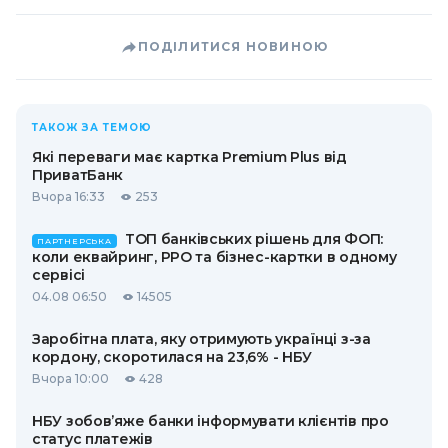
ПОДІЛИТИСЯ НОВИНОЮ
ТАКОЖ ЗА ТЕМОЮ
Які переваги має картка Premium Plus від
ПриватБанк
Вчора 16:33
253
ТОП банківських рішень для ФОП:
ПАРТНЕРСЬКА
коли еквайринг, РРО та бізнес-картки в одному
сервісі
04.08 06:50
14505
Заробітна плата, яку отримують українці з-за
кордону, скоротилася на 23,6% - НБУ
Вчора 10:00
428
НБУ зобов’яже банки інформувати клієнтів про
статус платежів