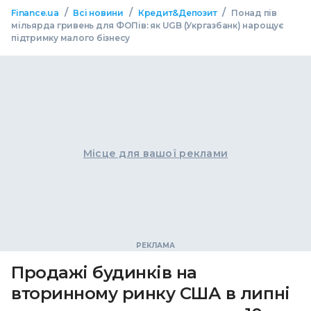
/
/
/
Finance.ua
Всі новини
Кредит&Депозит
Понад пів
мільярда гривень для ФОПів: як UGB (Укргазбанк) нарощує
підтримку малого бізнесу
Місце для вашої реклами
Продажі будинків на
вторинному ринку США в липні