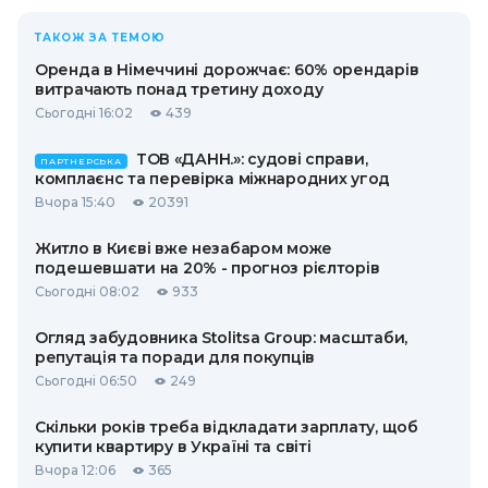
ТАКОЖ ЗА ТЕМОЮ
Оренда в Німеччині дорожчає: 60% орендарів
витрачають понад третину доходу
Сьогодні 16:02
439
ТОВ «ДАНН.»: судові справи,
ПАРТНЕРСЬКА
комплаєнс та перевірка міжнародних угод
Вчора 15:40
20391
Житло в Києві вже незабаром може
подешевшати на 20% - прогноз рієлторів
Сьогодні 08:02
933
Огляд забудовника Stolitsa Group: масштаби,
репутація та поради для покупців
Сьогодні 06:50
249
Скільки років треба відкладати зарплату, щоб
купити квартиру в Україні та світі
Вчора 12:06
365