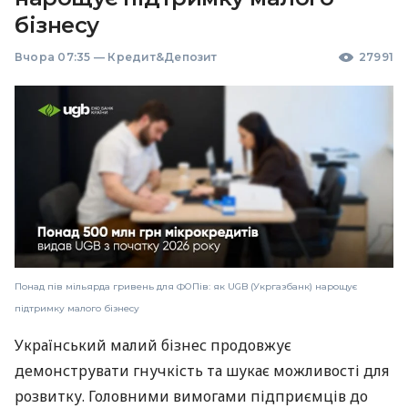
бізнесу
Вчора 07:35
—
Кредит&Депозит
27991
Понад пів мільярда гривень для ФОПів: як UGB (Укргазбанк) нарощує
підтримку малого бізнесу
Український малий бізнес продовжує
демонструвати гнучкість та шукає можливості для
розвитку. Головними вимогами підприємців до