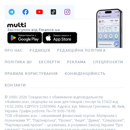
Застосунок від Finance.ua
ПРО НАС
РЕДАКЦІЯ
РЕДАКЦІЙНА ПОЛІТИКА
ПОЛІТИКА ШІ
ЕКСПЕРТИ
РЕКЛАМА
СПЕЦПРОЄКТИ
ПРАВИЛА КОРИСТУВАННЯ
КОНФІДЕНЦІЙНІСТЬ
КОНТАКТИ
© 2000–2026 Товариство з обмеженою відповідальністю
«Файненс.юа», свідоцтво на знак для товарів і послуг № 37423 від
16.02.2004, ЄДРПОУ 22929966. Адреса: вул. Миколи Грінченка, 4В, Київ,
Україна. Графік роботи: Пн–Пт 9:00–18:00.
ТОВ «Файненс.юа» – незалежний фінансовий портал. Матеріали з
позначками “Р”, “Партнерська”, “Промо”, “Акція”, “Думка”, “Спецпроєкт”,
“Партнерський проєкт” – це реклама, в розумінні Закону України “Про
рекламу”. За зміст реклами відповідальність несе рекламодавець.