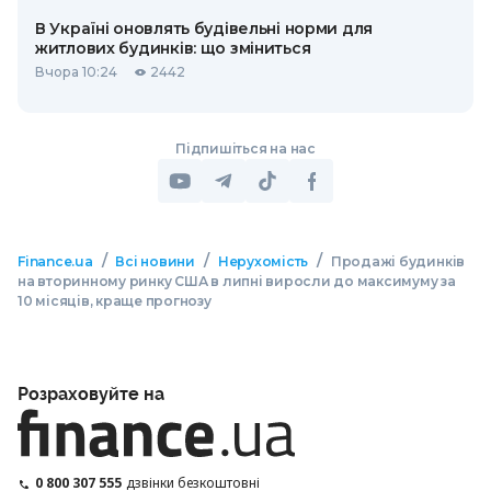
В Україні оновлять будівельні норми для
житлових будинків: що зміниться
Вчора 10:24
2442
Підпишіться на нас
/
/
/
Finance.ua
Всі новини
Нерухомість
Продажі будинків
на вторинному ринку США в липні виросли до максимуму за
10 місяців, краще прогнозу
Розраховуйте на
0 800 307 555
дзвінки безкоштовні