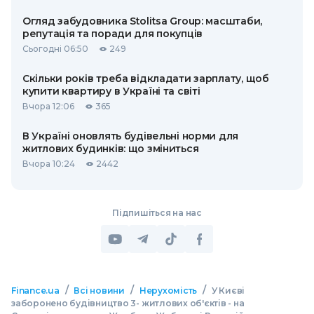
Огляд забудовника Stolitsa Group: масштаби,
репутація та поради для покупців
Сьогодні 06:50
249
Скільки років треба відкладати зарплату, щоб
купити квартиру в Україні та світі
Вчора 12:06
365
В Україні оновлять будівельні норми для
житлових будинків: що зміниться
Вчора 10:24
2442
Підпишіться на нас
/
/
/
Finance.ua
Всі новини
Нерухомість
У Києві
заборонено будівництво 3- житлових об'єктів - на