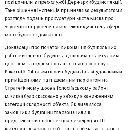
повідомили в прес-службі Держархибудінспекції.
Таке рішення Інспекція прийняла за результатами
розгляду подань прокуратури міста Києва про
усунення порушень вимог законодавства у сфері
містобудівної діяльності.
Декларації про початок виконання будівельних
робіт житлового будинку з діловим і культурним
центром та підземною автостоянкою по вул.
Ракетній, 24 та житлових будинків з вбудованими
приміщеннями та підземним паркінгом на
Стратегічному шосе в Голосіївському районі
м.Києва було скасовано у зв’язку з заниженням
категорії складності об’єкта. Як виявилося,
замовники будівництва зазначили в
представлених в Інспекцію деклараціях
III
категорії складності об’єктів, в той час як згідно з