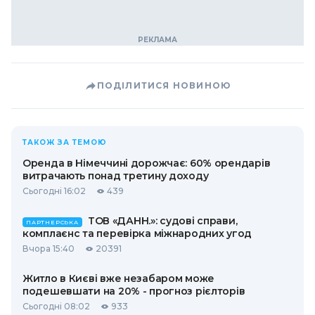
ПОДІЛИТИСЯ НОВИНОЮ
ТАКОЖ ЗА ТЕМОЮ
Оренда в Німеччині дорожчає: 60% орендарів
витрачають понад третину доходу
Сьогодні 16:02
439
ТОВ «ДАНН.»: судові справи,
ПАРТНЕРСЬКА
комплаєнс та перевірка міжнародних угод
Вчора 15:40
20391
Житло в Києві вже незабаром може
подешевшати на 20% - прогноз рієлторів
Сьогодні 08:02
933