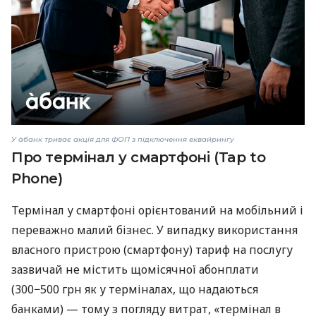
У àбанк триває акція для ФОП з підключення еквайрингу
Про термінал у смартфоні (Tap to
Phone)
Термінал у смартфоні орієнтований на мобільний і
переважно малий бізнес. У випадку використання
власного пристрою (смартфону) тариф на послугу
зазвичай не містить щомісячної абонплати
(300−500 грн як у терміналах, що надаються
банками) — тому з погляду витрат, «термінал в