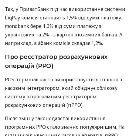
Так, у ПриватБанк під час використання системи
LiqPay комісія становить 1,5% від суми платежу.
monobank бере 1,3% від суми платежу з
українських та 2% - з карток іноземних банків. А,
наприклад, в àбанк комісія складає 1,2%.
Про реєстратор розрахункових
операцій (РРО)
POS-термінал часто використовується спільно з
касовим інтегратором, який об’єднує облікову
систему з програмним реєстратором
розрахункових операцій (пРРО).
Після змін у законодавстві використання
програмних РРО стало значно популярнішим. На
відміну від класичних касових апаратів, пРРО: