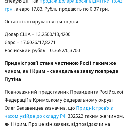
спекуляції. Так
продаж долара досяг відмітки 13,42
грн
., а євро 17,83. Рубль продають по 0,37 грн.
Останні котирування цього дня:
Долар
США
– 13,2500/13,4200
Євро – 17,6026/17,8271
Російський рубль – 0,3652/0,3700
Придністров’ї стане частиною Росії таким же
чином, як і Крим – скандальна заяву повпреда
Путіна
Повноважний представник Президента Російської
Федерації в Кримському федеральному окрузі
Олег Белавенцев зазначив, що
Придністров’я з
часом увійде до складу РФ
332522 таким же чином,
як і Крим. Про це він заявив, відповідаючи на