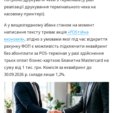
реалізації друкування термінального чека на
касовому принтері).
А у вищезгаданому àбанк станом на момент
написання тексту триває акція
«POSтійна
економія»
, згідно з умовами якої під час відкриття
рахунку ФОП є можливість підключити еквайринг
без абонплати за POS-термінал у разі здійснення
трьох оплат бізнес-карткою Блакитна Mastercard на
суму від 1 тис. грн. Комісія за еквайринг до
30.09.2026 р. складе лише 1,2%.