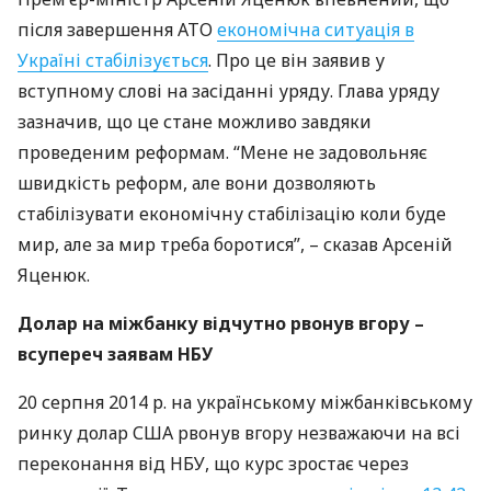
після завершення
АТО
економічна ситуація в
Україні стабілізується
. Про це він заявив у
вступному слові на засіданні уряду. Глава уряду
зазначив, що це стане можливо завдяки
проведеним реформам. “Мене не задовольняє
швидкість реформ, але вони дозволяють
стабілізувати економічну стабілізацію коли буде
мир, але за мир треба боротися”, – сказав Арсеній
Яценюк.
Долар на міжбанку відчутно рвонув вгору –
всупереч заявам
НБУ
20 серпня 2014 р. на українському міжбанківському
ринку долар
США
рвонув вгору незважаючи на всі
переконання від
НБУ
, що курс зростає через