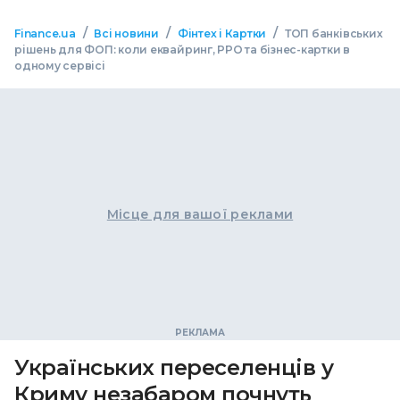
/
/
/
Finance.ua
Всі новини
Фінтех і Картки
ТОП банківських
рішень для ФОП: коли еквайринг, РРО та бізнес-картки в
одному сервісі
Місце для вашої реклами
Українських переселенців у
Криму незабаром почнуть