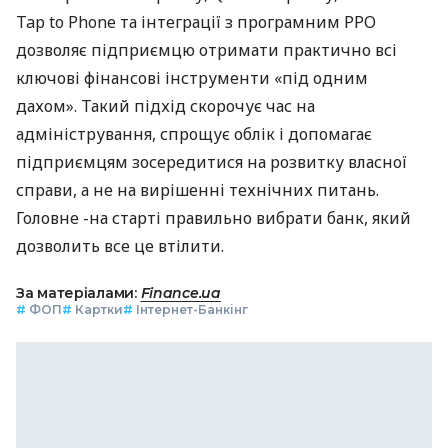
Tap to Phone та інтеграції з програмним РРО
дозволяє підприємцю отримати практично всі
ключові фінансові інструменти «під одним
дахом». Такий підхід скорочує час на
адміністрування, спрощує облік і допомагає
підприємцям зосередитися на розвитку власної
справи, а не на вирішенні технічних питань.
Головне -на старті правильно вибрати банк, який
дозволить все це втілити.
За матеріалами:
Finance.ua
#
ФОП
#
Картки
#
Інтернет-Банкінг