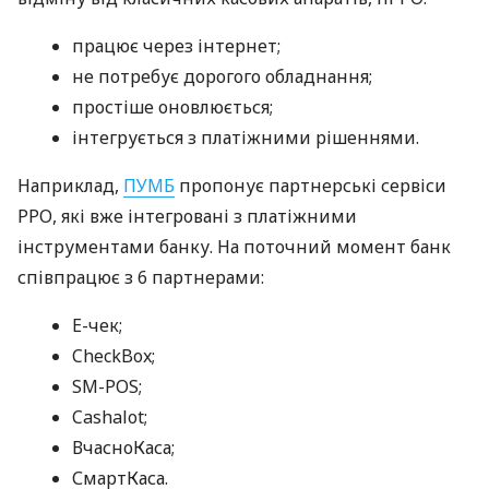
працює через інтернет;
не потребує дорогого обладнання;
простіше оновлюється;
інтегрується з платіжними рішеннями.
Наприклад,
ПУМБ
пропонує партнерські сервіси
РРО, які вже інтегровані з платіжними
інструментами банку. На поточний момент банк
співпрацює з 6 партнерами:
E-чек;
CheckBox;
SM-POS;
Cashalot;
ВчасноКаса;
СмартКаса.