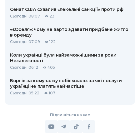
Сенат США схвалив «пекельні санкції» проти рф
Сьогодні 08:07
23
«єОселя»: чому не варто здавати придбане житло
в оренду
Сьогодні 07:09
122
Коли українці були найзаможнішими за роки
Незалежності
Сьогодні 06:12
405
Боргів за комуналку побільшало: за які послуги
українці не платять найчастіше
Сьогодні 05:22
107
Підпишіться на нас