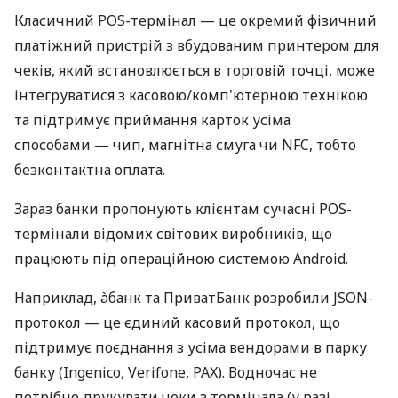
Класичний POS-термінал — це окремий фізичний
платіжний пристрій з вбудованим принтером для
чеків, який встановлюється в торговій точці, може
інтегруватися з касовою/комп'ютерною технікою
та підтримує приймання карток усіма
способами — чип, магнітна смуга чи NFC, тобто
безконтактна оплата.
Зараз банки пропонують клієнтам сучасні POS-
термінали відомих світових виробників, що
працюють під операційною системою Android.
Наприклад, àбанк та ПриватБанк розробили JSON-
протокол — це єдиний касовий протокол, що
підтримує поєднання з усіма вендорами в парку
банку (Ingenico, Verifone, PAX). Водночас не
потрібно друкувати чеки з термінала (у разі