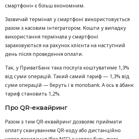
смартфоні» є більш економним.
Зазвичай термінал у смартфоні використовується
разом з касовим інтегратором. Кошти у випадку
використання термінала у смартфоні
зараховуються на рахунок клієнта на наступний
день після проведення оплати.
Так, у ПриватБанк така послуга коштуватиме 1,3%
від суми операцій. Такий самий тариф — 1,3% від
суми операцій — беруть і в monobank. А ось в àбанк
тариф становить 1,2%.
Про QR-еквайринг
Разом з тим QR-еквайринг дозволяє приймати
оплату скануванням QR-коду або дистанційно
через посилання (без NFC) з карток будь-яких