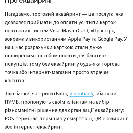
Про еквайринг
Нагадаємо, торговий еквайринг — це послуга, яка
дозволяє приймати до оплати усі типи карток
платіжних систем Visa, MasterCard, «Простір»,
зокрема з використанням Apple Pay та Google Pay. У
наш час розрахунки карткою стали дуже
поширеним способом оплати для багатьох
покупців, тому без еквайрингу будь-яка торгова
точка або інтернет-магазин просто втрачає
клієнтів.
Такі банки, як ПриватБанк,
monobank
, àбанк чи
ПУМБ, пропонують своїм клієнтам на вибір
різноманітні рішення для організації еквайрингу:
POS-термінал, термінал у смартфоні, QR-еквайринг
або інтернет-еквайринг.