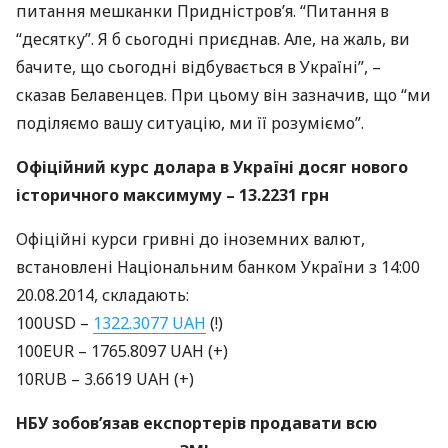
питання мешканки Придністров’я. “Питання в
“десятку”. Я б сьогодні приєднав. Але, на жаль, ви
бачите, що сьогодні відбувається в Україні”, –
сказав Белавенцев. При цьому він зазначив, що “ми
поділяємо вашу ситуацію, ми її розуміємо”.
Офіційний курс долара в Україні досяг нового
історичного максимуму – 13.2231 грн
Офіційні курси гривні до іноземних валют,
встановлені Національним банком України з 14:00
20.08.2014, складають:
100USD –
1322.3077
UAH
(!)
100EUR – 1765.8097
UAH
(+)
10RUB – 3.6619
UAH
(+)
НБУ
зобов’язав експортерів продавати всю