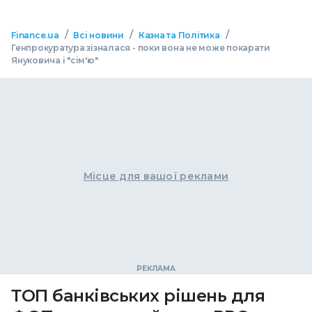
/
/
/
Finance.ua
Всі новини
Казна та Політика
Генпрокуратура зізналася - поки вона не може покарати
Януковича і "сім'ю"
Місце для вашої реклами
ТОП банківських рішень для