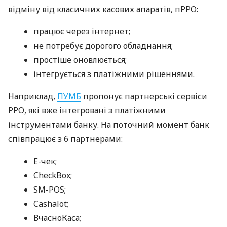
відміну від класичних касових апаратів, пРРО:
працює через інтернет;
не потребує дорогого обладнання;
простіше оновлюється;
інтегрується з платіжними рішеннями.
Наприклад,
ПУМБ
пропонує партнерські сервіси
РРО, які вже інтегровані з платіжними
інструментами банку. На поточний момент банк
співпрацює з 6 партнерами:
E-чек;
CheckBox;
SM-POS;
Cashalot;
ВчасноКаса;