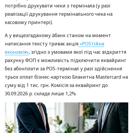
потрібно друкувати чеки з термінала (у разі
реалізації друкування термінального чека на
касовому принтері).
А у вищезгаданому àбанк станом на момент
написання тексту триває акція
«POSтійна
економія»
, згідно з умовами якої під час відкриття
рахунку ФОП є можливість підключити еквайринг
без абонплати за POS-термінал у разі здійснення
трьох оплат бізнес-карткою Блакитна Mastercard на
суму від 1 тис. грн. Комісія за еквайринг до
30.09.2026 р. складе лише 1,2%.