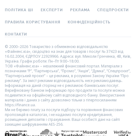
ПОЛІТИКА ШІ
ЕКСПЕРТИ
РЕКЛАМА
СПЕЦПРОЄКТИ
ПРАВИЛА КОРИСТУВАННЯ
КОНФІДЕНЦІЙНІСТЬ
КОНТАКТИ
© 2000–2026 Товариство з обмеженою відповідальністю
«Файненс.юа», свідоцтво на знак для товарів і послуг № 37423 від
16.02.2004, ЄДРПОУ 22929966. Адреса: вул. Миколи Грінченка, 4В, Київ,
Україна. Графік роботи: Пн–Пт 9:00–18:00.
ТОВ «Файненс.юа» – незалежний фінансовий портал. Матеріали з
позначками “Р”, “Партнерська”, “Промо”, “Акція”, “Думка”, “Спецпроєкт”,
“Партнерський проєкт” – це реклама, в розумінні Закону України “Про
рекламу”. За зміст реклами відповідальність несе рекламодавець.
Інформація на даній сторінці не є рекламою банківських послуг.
Верифіковану банком інформацію про продукти та послуги можна
подивитися на офіційному сайті відповідного банку. Використання
матеріалів і даних з сайту дозволено тільки з гіперпосиланням
https://finance.ua.
Ми не беремо плату за послуги підбору та порівняння фінансових
пропозицій в каталогах, і не надаємо послуги кредитування,
розміщення депозитів і страхування. Ваші особисті дані на сайті
захищені шифруванням AES-256.