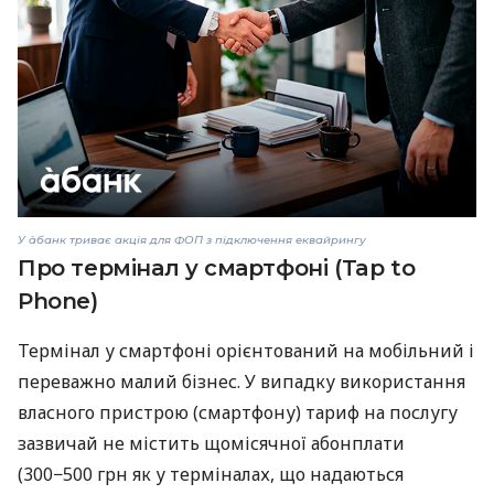
У àбанк триває акція для ФОП з підключення еквайрингу
Про термінал у смартфоні (Tap to
Phone)
Термінал у смартфоні орієнтований на мобільний і
переважно малий бізнес. У випадку використання
власного пристрою (смартфону) тариф на послугу
зазвичай не містить щомісячної абонплати
(300−500 грн як у терміналах, що надаються