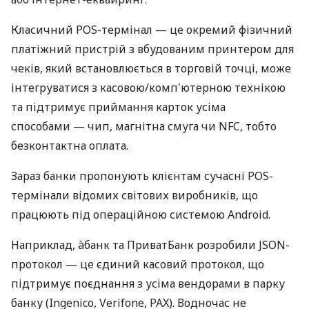
Класичний POS-термінал — це окремий фізичний
платіжний пристрій з вбудованим принтером для
чеків, який встановлюється в торговій точці, може
інтегруватися з касовою/комп'ютерною технікою
та підтримує приймання карток усіма
способами — чип, магнітна смуга чи NFC, тобто
безконтактна оплата.
Зараз банки пропонують клієнтам сучасні POS-
термінали відомих світових виробників, що
працюють під операційною системою Android.
Наприклад, àбанк та ПриватБанк розробили JSON-
протокол — це єдиний касовий протокол, що
підтримує поєднання з усіма вендорами в парку
банку (Ingenico, Verifone, PAX). Водночас не