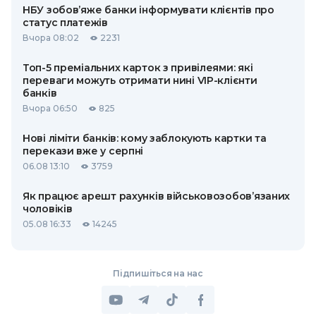
НБУ зобов’яже банки інформувати клієнтів про
статус платежів
Вчора 08:02
2231
Топ-5 преміальних карток з привілеями: які
переваги можуть отримати нині VIP-клієнти
банків
Вчора 06:50
825
Нові ліміти банків: кому заблокують картки та
перекази вже у серпні
06.08 13:10
3759
Як працює арешт рахунків військовозобов’язаних
чоловіків
05.08 16:33
14245
Підпишіться на нас