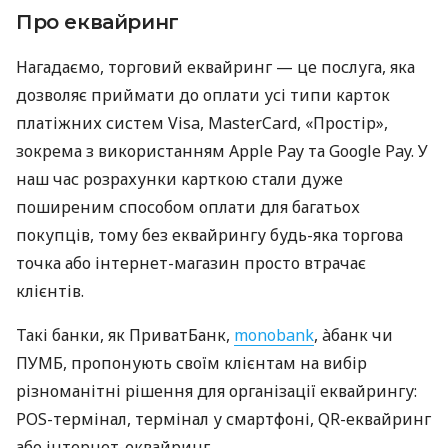
Про еквайринг
Нагадаємо, торговий еквайринг — це послуга, яка
дозволяє приймати до оплати усі типи карток
платіжних систем Visa, MasterCard, «Простір»,
зокрема з використанням Apple Pay та Google Pay. У
наш час розрахунки карткою стали дуже
поширеним способом оплати для багатьох
покупців, тому без еквайрингу будь-яка торгова
точка або інтернет-магазин просто втрачає
клієнтів.
Такі банки, як ПриватБанк,
monobank
, àбанк чи
ПУМБ, пропонують своїм клієнтам на вибір
різноманітні рішення для організації еквайрингу:
POS-термінал, термінал у смартфоні, QR-еквайринг
або інтернет-еквайринг.