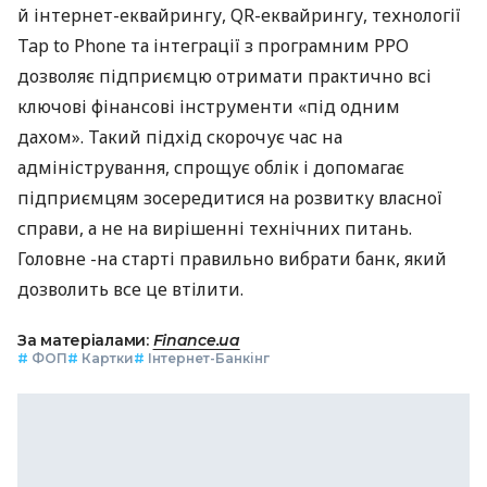
й інтернет-еквайрингу, QR-еквайрингу, технології
Tap to Phone та інтеграції з програмним РРО
дозволяє підприємцю отримати практично всі
ключові фінансові інструменти «під одним
дахом». Такий підхід скорочує час на
адміністрування, спрощує облік і допомагає
підприємцям зосередитися на розвитку власної
справи, а не на вирішенні технічних питань.
Головне -на старті правильно вибрати банк, який
дозволить все це втілити.
За матеріалами:
Finance.ua
#
ФОП
#
Картки
#
Інтернет-Банкінг