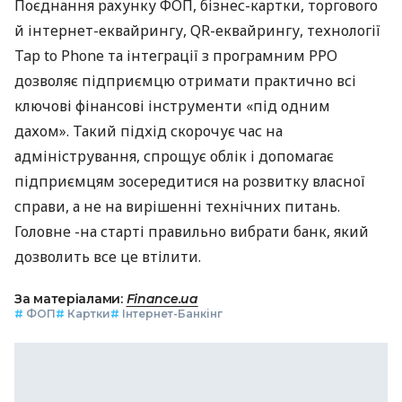
Поєднання рахунку ФОП, бізнес-картки, торгового
й інтернет-еквайрингу, QR-еквайрингу, технології
Tap to Phone та інтеграції з програмним РРО
дозволяє підприємцю отримати практично всі
ключові фінансові інструменти «під одним
дахом». Такий підхід скорочує час на
адміністрування, спрощує облік і допомагає
підприємцям зосередитися на розвитку власної
справи, а не на вирішенні технічних питань.
Головне -на старті правильно вибрати банк, який
дозволить все це втілити.
За матеріалами:
Finance.ua
#
ФОП
#
Картки
#
Інтернет-Банкінг