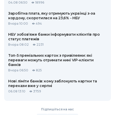
04.08 06:50
18996
Заробітна плата, яку отримують українці з-за
кордону, скоротилася на 23,6% - НБУ
Вчора 10:00
494
НБУ зобов’яже банки інформувати клієнтів про
статус платежів
Вчора 08:02
2231
Топ-5 преміальних карток з привілеями: які
переваги можуть отримати нині VIP-клієнти
банків
Вчора 06:50
825
Нові ліміти банків: кому заблокують картки та
перекази вже у серпні
06.08 13:10
3759
Підпишіться на нас