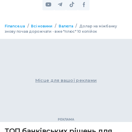
/
/
/
Finance.ua
Всі новини
Валюта
Долар на міжбанку
знову почав дорожчати - вже "плюс" 10 копійок
Місце для вашої реклами
ТОП банківських рішень для