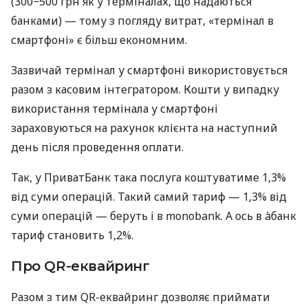
(300−500 грн як у терміналах, що надаються
банками) — тому з погляду витрат, «термінал в
смартфоні» є більш економним.
Зазвичай термінал у смартфоні використовується
разом з касовим інтегратором. Кошти у випадку
використання термінала у смартфоні
зараховуються на рахунок клієнта на наступний
день після проведення оплати.
Так, у ПриватБанк така послуга коштуватиме 1,3%
від суми операцій. Такий самий тариф — 1,3% від
суми операцій — беруть і в monobank. А ось в àбанк
тариф становить 1,2%.
Про QR-еквайринг
Разом з тим QR-еквайринг дозволяє приймати