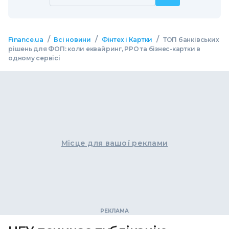
/
/
/
Finance.ua
Всі новини
Фінтех і Картки
ТОП банківських
рішень для ФОП: коли еквайринг, РРО та бізнес-картки в
одному сервісі
Місце для вашої реклами