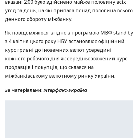
вказані 2:00 було здійснено майже половину всіх
угод за день, на які припала понад половина всього
денного обороту міжбанку.
Як повідомлялося, згідно з програмою
МВФ
stand by
з 4 квітня цього року
НБУ
встановлює офіційний
курс гривні до іноземних валют усередині
кожного робочого дня як середньозважений курс
продавців і покупців, що склався на
міжбанківському валютному ринку України.
За матеріалами:
Інтерфакс-Україна