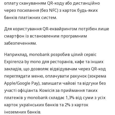
оплату скануванням QR-коду або дистанційно
через посилання (без NFC) з карток будь-яких
банків платіжних систем.
Для користування QR-еквайрингом потрібен лише
смартфон із встановленим програмним
забезпеченням.
Наприклад, monobank розробив цілий сервіс
Expirenza by mono для ресторанів, кафе та інших
закладів, що дозволяє відвідувачам через QR-код
переглядати меню, оплачувати рахунок (зокрема
Apple/Google Pay), залишати чайові та відгуки без
участі офіціанта. Комісія за приймання таких
платежів у monobank складає 1,3% від суми з усіх
карток українських банків та 2% з карток
іноземних банків.