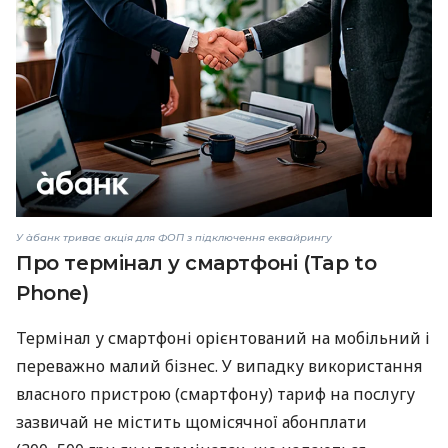
У àбанк триває акція для ФОП з підключення еквайрингу
Про термінал у смартфоні (Tap to
Phone)
Термінал у смартфоні орієнтований на мобільний і
переважно малий бізнес. У випадку використання
власного пристрою (смартфону) тариф на послугу
зазвичай не містить щомісячної абонплати