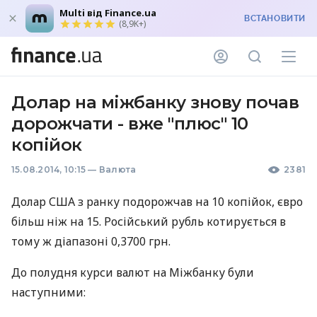
Multi від Finance.ua
ВСТАНОВИТИ
(8,9K+)
Долар на міжбанку знову почав
дорожчати - вже "плюс" 10
копійок
15.08.2014, 10:15
—
Валюта
2381
Долар
США
з ранку подорожчав на 10 копійок, євро
більш ніж на 15. Російський рубль котирується в
тому ж діапазоні 0,3700 грн.
До полудня курси валют на Міжбанку були
наступними: