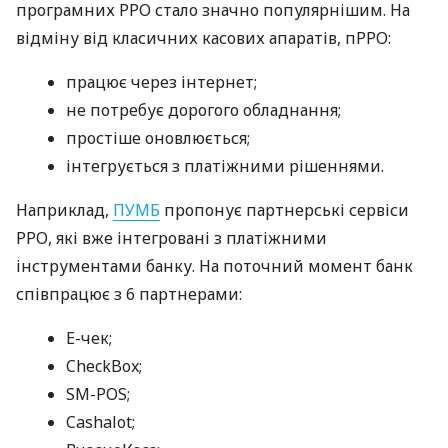
програмних РРО стало значно популярнішим. На
відміну від класичних касових апаратів, пРРО:
працює через інтернет;
не потребує дорогого обладнання;
простіше оновлюється;
інтегрується з платіжними рішеннями.
Наприклад,
ПУМБ
пропонує партнерські сервіси
РРО, які вже інтегровані з платіжними
інструментами банку. На поточний момент банк
співпрацює з 6 партнерами:
E-чек;
CheckBox;
SM-POS;
Cashalot;