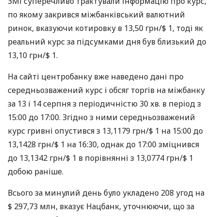
ЗМІ
суперечливо трактували інформацію про курс,
по якому закрився міжбанківський валютний
ринок, вказуючи котировку в 13,50 грн/$ 1, тоді як
реальний курс за підсумками дня був близький до
13,10 грн/$ 1.
На сайті центробанку вже наведено дані про
середньозважений курс і обсяг торгів на міжбанку
за 13 і 14 серпня з періодичністю 30 хв. в період з
15:00 до 17:00. Згідно з ними середньозважений
курс гривні опустився з 13,1179 грн/$ 1 на 15:00 до
13,1428 грн/$ 1 на 16:30, однак до 17:00 зміцнився
до 13,1342 грн/$ 1 в порівнянні з 13,0774 грн/$ 1
добою раніше.
Всього за минулий день було укладено 208 угод на
$ 297,73 млн, вказує Нацбанк, уточнюючи, що за