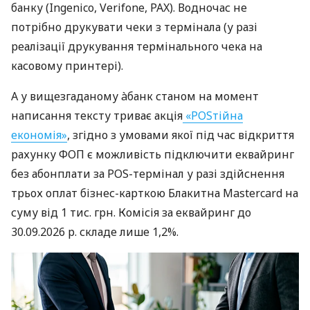
банку (Ingenico, Verifone, PAX). Водночас не
потрібно друкувати чеки з термінала (у разі
реалізації друкування термінального чека на
касовому принтері).
А у вищезгаданому àбанк станом на момент
написання тексту триває акція
«POSтійна
економія»
, згідно з умовами якої під час відкриття
рахунку ФОП є можливість підключити еквайринг
без абонплати за POS-термінал у разі здійснення
трьох оплат бізнес-карткою Блакитна Mastercard на
суму від 1 тис. грн. Комісія за еквайринг до
30.09.2026 р. складе лише 1,2%.