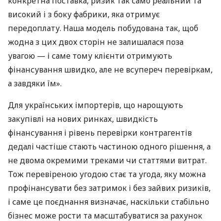
конкретна поставка, ризик так само реальний та
високий і з боку фабрики, яка отримує
передоплату. Наша модель побудована так, щоб
жодна з цих двох сторін не залишалася поза
увагою — і саме тому клієнти отримують
фінансування швидко, але не всупереч перевіркам,
а завдяки їм».
Для українських імпортерів, що нарощують
закупівлі на нових ринках, швидкість
фінансування і рівень перевірки контрагентів
дедалі частіше стають частиною одного рішення, а
не двома окремими треками чи статтями витрат.
Тож перевіреною угодою стає та угода, яку можна
профінансувати без затримок і без зайвих ризиків,
і саме це поєднання визначає, наскільки стабільно
бізнес може рости та масштабуватися за рахунок