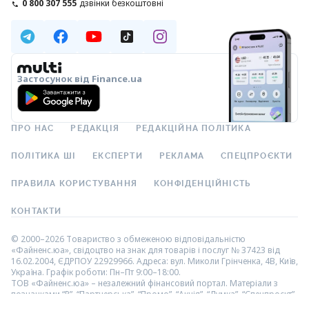
0 800 307 555
дзвінки безкоштовні
Застосунок від Finance.ua
ПРО НАС
РЕДАКЦІЯ
РЕДАКЦІЙНА ПОЛІТИКА
ПОЛІТИКА ШІ
ЕКСПЕРТИ
РЕКЛАМА
СПЕЦПРОЄКТИ
ПРАВИЛА КОРИСТУВАННЯ
КОНФІДЕНЦІЙНІСТЬ
КОНТАКТИ
© 2000–2026 Товариство з обмеженою відповідальністю
«Файненс.юа», свідоцтво на знак для товарів і послуг № 37423 від
16.02.2004, ЄДРПОУ 22929966. Адреса: вул. Миколи Грінченка, 4В, Київ,
Україна. Графік роботи: Пн–Пт 9:00–18:00.
ТОВ «Файненс.юа» – незалежний фінансовий портал. Матеріали з
позначками “Р”, “Партнерська”, “Промо”, “Акція”, “Думка”, “Спецпроєкт”,
“Партнерський проєкт” – це реклама, в розумінні Закону України “Про