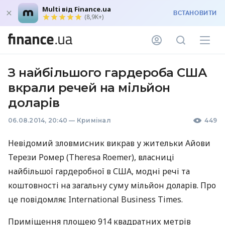
Multi від Finance.ua
ВСТАНОВИТИ
(8,9K+)
З найбільшого гардероба США
вкрали речей на мільйон
доларів
06.08.2014, 20:40
—
Кримінал
449
Невідомий зловмисник викрав у жительки Айови
Терези Ромер (Theresa Roemer), власниці
найбільшої гардеробної в
США
, модні речі та
коштовності на загальну суму мільйон доларів. Про
це повідомляє International Business Times.
Приміщення площею 914 квадратних метрів