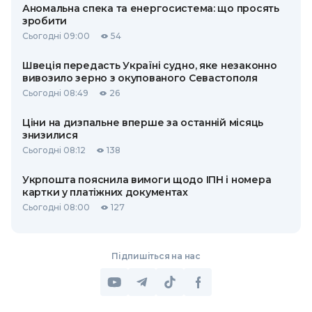
Аномальна спека та енергосистема: що просять
зробити
Сьогодні 09:00
54
Швеція передасть Україні судно, яке незаконно
вивозило зерно з окупованого Севастополя
Сьогодні 08:49
26
Ціни на дизпальне вперше за останній місяць
знизилися
Сьогодні 08:12
138
Укрпошта пояснила вимоги щодо ІПН і номера
картки у платіжних документах
Сьогодні 08:00
127
Підпишіться на нас