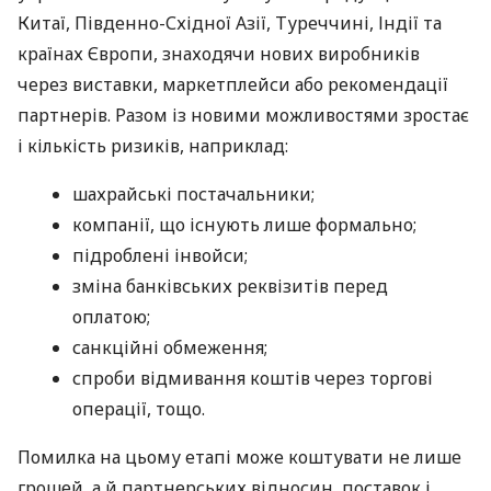
Китаї, Південно-Східної Азії, Туреччині, Індії та
країнах Європи, знаходячи нових виробників
через виставки, маркетплейси або рекомендації
партнерів. Разом із новими можливостями зростає
і кількість ризиків, наприклад:
шахрайські постачальники;
компанії, що існують лише формально;
підроблені інвойси;
зміна банківських реквізитів перед
оплатою;
санкційні обмеження;
спроби відмивання коштів через торгові
операції, тощо.
Помилка на цьому етапі може коштувати не лише
грошей, а й партнерських відносин, поставок і