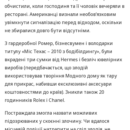
обчистили, коли господиня та її чоловік вечеряли в
ресторані. Американці визнали необов’язковим
увімкнути сигналізацію перед відходом, оскільки
не збиралися довго бути відсутніми.
З гардеробної Ромер, бізнесвумен і володарки
титулу «Міс Техас – 2010 з бодібілдингу», були
вкрадені три сумки від Hermes і безліч ювелірних
виробів (передбачається, що злодій
використовував творіння Модного дому як тару
для прикрас, набивши ексклюзивні аксесуари
коштовностями до країв). Зникли також 20
годинників Rolex і Chanel.
Постраждала змогла назвати можливих
підозрюваних у скоєнні злочину. Чи вдалося
місцевій поліції натрапити на слід злодія, не