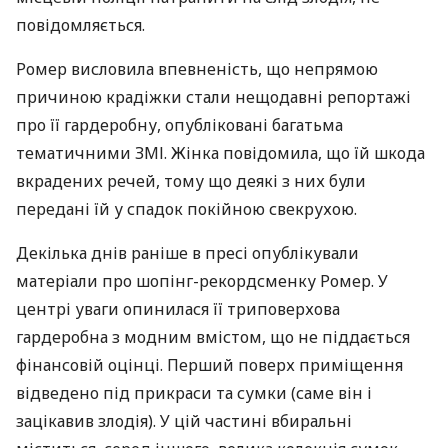
повідомляється.
Ромер висловила впевненість, що непрямою
причиною крадіжки стали нещодавні репортажі
про її гардеробну, опубліковані багатьма
тематичними
ЗМІ
. Жінка повідомила, що їй шкода
вкрадених речей, тому що деякі з них були
передані їй у спадок покійною свекрухою.
Декілька днів раніше в пресі опублікували
матеріали про шопінг-рекордсменку Ромер. У
центрі уваги опинилася її триповерхова
гардеробна з модним вмістом, що не піддається
фінансовій оцінці. Перший поверх приміщення
відведено під прикраси та сумки (саме він і
зацікавив злодія). У цій частині вбиральні