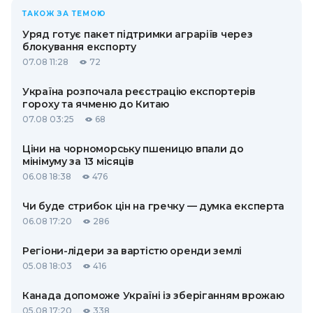
ТАКОЖ ЗА ТЕМОЮ
Уряд готує пакет підтримки аграріїв через
блокування експорту
07.08 11:28
72
Україна розпочала реєстрацію експортерів
гороху та ячменю до Китаю
07.08 03:25
68
Ціни на чорноморську пшеницю впали до
мінімуму за 13 місяців
06.08 18:38
476
Чи буде стрибок цін на гречку — думка експерта
06.08 17:20
286
Регіони-лідери за вартістю оренди землі
05.08 18:03
416
Канада допоможе Україні із зберіганням врожаю
05.08 17:20
338