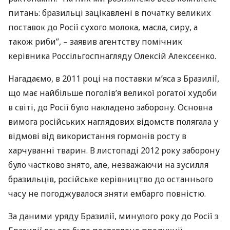
питань: бразильці зацікавлені в початку великих
поставок до Росії сухого молока, масла, сиру, а
також риби”, – заявив агентству помічник
керівника Россільгоспнагляду Олексій Алексєєнко.
Нагадаємо, в 2011 році на поставки м’яса з Бразилії,
що має найбільше поголів’я великої рогатої худоби
в світі, до Росії було накладено заборону. Основна
вимога російських наглядових відомств полягала у
відмові від використання гормонів росту в
харчуванні тварин. В листопаді 2012 року заборону
було частково знято, але, незважаючи на зусилля
бразильців, російське керівництво до останнього
часу не погоджувалося зняти ембарго повністю.
За даними уряду Бразилії, минулого року до Росії з