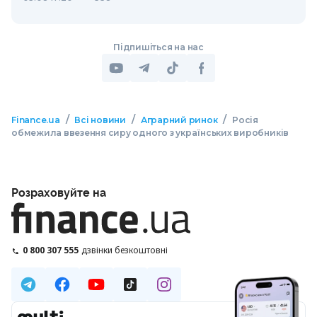
Підпишіться на нас
/
/
/
Finance.ua
Всі новини
Аграрний ринок
Росія
обмежила ввезення сиру одного з українських виробників
Розраховуйте на
0 800 307 555
дзвінки безкоштовні