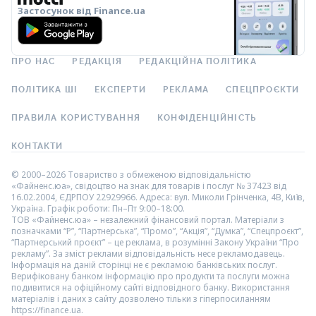
Застосунок від Finance.ua
ПРО НАС
РЕДАКЦІЯ
РЕДАКЦІЙНА ПОЛІТИКА
ПОЛІТИКА ШІ
ЕКСПЕРТИ
РЕКЛАМА
СПЕЦПРОЄКТИ
ПРАВИЛА КОРИСТУВАННЯ
КОНФІДЕНЦІЙНІСТЬ
КОНТАКТИ
© 2000–2026 Товариство з обмеженою відповідальністю
«Файненс.юа», свідоцтво на знак для товарів і послуг № 37423 від
16.02.2004, ЄДРПОУ 22929966. Адреса: вул. Миколи Грінченка, 4В, Київ,
Україна. Графік роботи: Пн–Пт 9:00–18:00.
ТОВ «Файненс.юа» – незалежний фінансовий портал. Матеріали з
позначками “Р”, “Партнерська”, “Промо”, “Акція”, “Думка”, “Спецпроєкт”,
“Партнерський проєкт” – це реклама, в розумінні Закону України “Про
рекламу”. За зміст реклами відповідальність несе рекламодавець.
Інформація на даній сторінці не є рекламою банківських послуг.
Верифіковану банком інформацію про продукти та послуги можна
подивитися на офіційному сайті відповідного банку. Використання
матеріалів і даних з сайту дозволено тільки з гіперпосиланням
https://finance.ua.