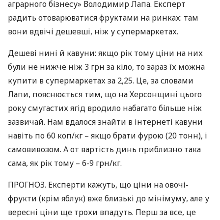
аграрного бізнесу» Володимир Лапа. Експерт
радить отоварюватися фруктами на ринках: там
вони вдвічі дешевші, ніж у супермаркетах.
Дешеві нині й кавуни: якщо рік тому ціни на них
були не нижче ніж 3 грн за кіло, то зараз їх можна
купити в супермаркетах за 2,25. Це, за словами
Лапи, пояснюється тим, що на Херсонщині цього
року смугастих ягід вродило набагато більше ніж
зазвичай. Нам вдалося знайти в інтернеті кавуни
навіть по 60 коп/кг – якщо брати фурою (20 тонн), і
самовивозом. А от вартість динь приблизно така
сама, як рік тому – 6-9 грн/кг.
ПРОГНОЗ
. Експерти кажуть, що ціни на овочі-
фрукти (крім яблук) вже близькі до мінімуму, але у
вересні ціни ще трохи впадуть. Перш за все, це