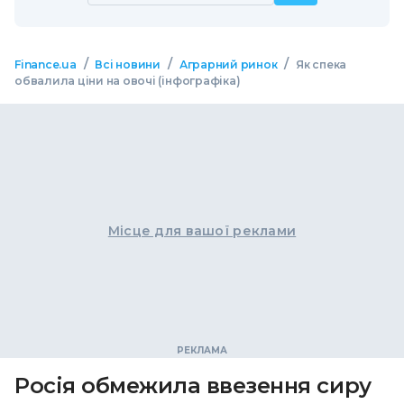
/
/
/
Finance.ua
Всі новини
Аграрний ринок
Як спека
обвалила ціни на овочі (інфографіка)
Місце для вашої реклами
Росія обмежила ввезення сиру