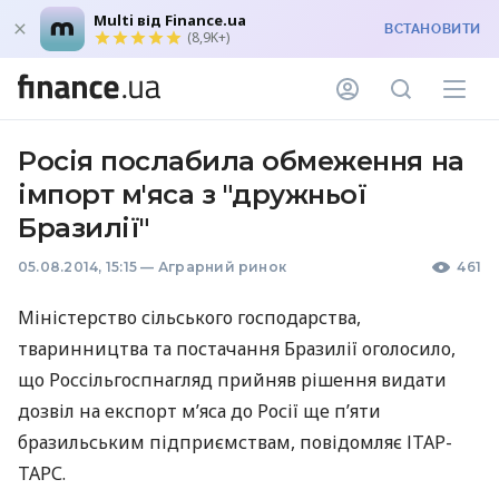
Multi від Finance.ua
ВСТАНОВИТИ
(8,9K+)
Росія послабила обмеження на
імпорт м'яса з "дружньої
Бразилії"
05.08.2014, 15:15
—
Аграрний ринок
461
Міністерство сільського господарства,
тваринництва та постачання Бразилії оголосило,
що Россільгоспнагляд прийняв рішення видати
дозвіл на експорт м’яса до Росії ще п’яти
бразильським підприємствам, повідомляє
ІТАР
-
ТАРС
.