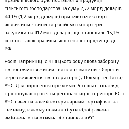
Бразилії всього було поставлено продукції
сільського господарства на суму 2,72 млрд доларів.
44,1% (1,2 млрд доларів) припало на експорт
яловичини. Свинини російські імпортери
закупили на 412 млн доларів, що становило 15,1%
всіх поставок бразильської сільгосппродукції до
РФ.
Росія наприкінці січня цього року ввела заборону
на постачання живих свиней і свинини з Європи
через виявлення на її території (у Польщі та Литві)
АЧС
. Для вирішення проблеми Россільгоспнагляд
пропонував провести регіоналізацію території ЄС з
АЧС
і ввести новий ветеринарний сертифікат на
свинину, в якому повинна бути відображена
зміннена епізоотична обстановка в ЄС.