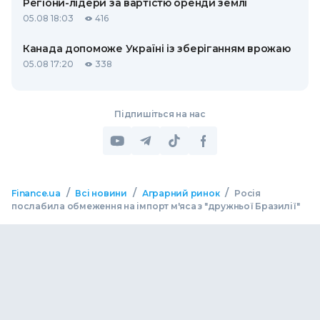
Регіони-лідери за вартістю оренди землі
05.08 18:03
416
Канада допоможе Україні із зберіганням врожаю
05.08 17:20
338
Підпишіться на нас
/
/
/
Finance.ua
Всі новини
Аграрний ринок
Росія
послабила обмеження на імпорт м'яса з "дружньої Бразилії"