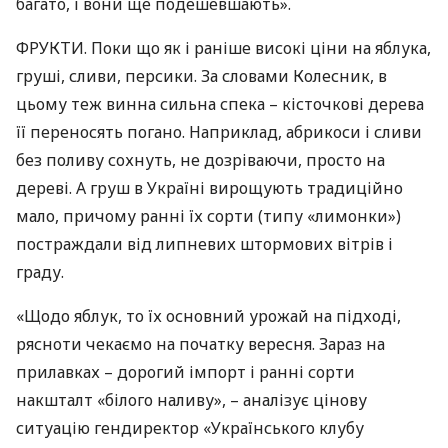
багато, і вони ще подешевшають».
ФРУКТИ
. Поки що як і раніше високі ціни на яблука,
груші, сливи, персики. За словами Колесник, в
цьому теж винна сильна спека – кісточкові дерева
її переносять погано. Наприклад, абрикоси і сливи
без поливу сохнуть, не дозріваючи, просто на
дереві. А груш в Україні вирощують традиційно
мало, причому ранні їх сорти (типу «лимонки»)
постраждали від липневих штормових вітрів і
граду.
«Щодо яблук, то їх основний урожай на підході,
рясноти чекаємо на початку вересня. Зараз на
прилавках – дорогий імпорт і ранні сорти
накшталт «білого наливу», – аналізує цінову
ситуацію гендиректор «Українського клубу