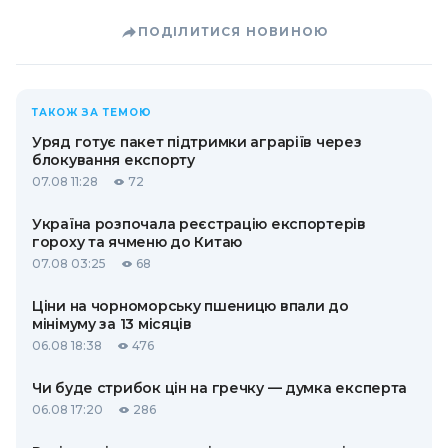
ПОДІЛИТИСЯ НОВИНОЮ
ТАКОЖ ЗА ТЕМОЮ
Уряд готує пакет підтримки аграріїв через
блокування експорту
07.08 11:28
72
Україна розпочала реєстрацію експортерів
гороху та ячменю до Китаю
07.08 03:25
68
Ціни на чорноморську пшеницю впали до
мінімуму за 13 місяців
06.08 18:38
476
Чи буде стрибок цін на гречку — думка експерта
06.08 17:20
286