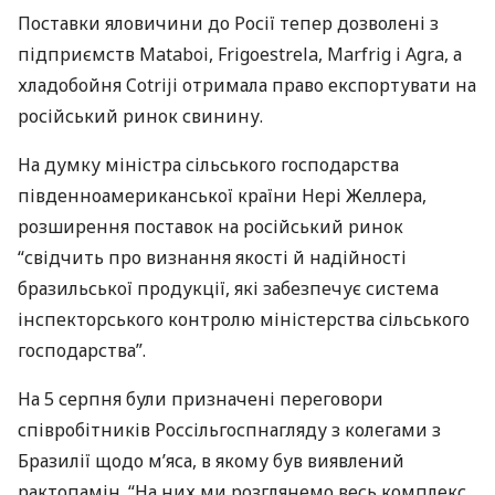
Поставки яловичини до Росії тепер дозволені з
підприємств Mataboi, Frigoestrela, Marfrig і Agra, а
хладобойня Cotriji отримала право експортувати на
російський ринок свинину.
На думку міністра сільського господарства
південноамериканської країни Нері Желлера,
розширення поставок на російський ринок
“свідчить про визнання якості й надійності
бразильської продукції, які забезпечує система
інспекторського контролю міністерства сільського
господарства”.
На 5 серпня були призначені переговори
співробітників Россільгоспнагляду з колегами з
Бразилії щодо м’яса, в якому був виявлений
рактопамін. “На них ми розглянемо весь комплекс