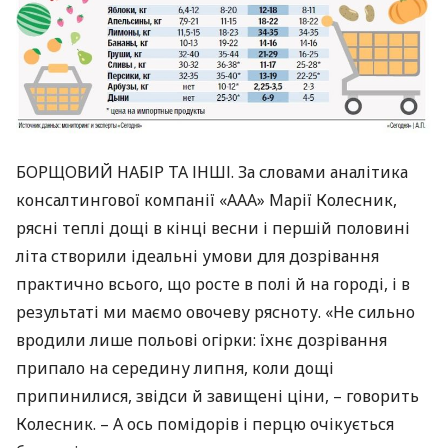
БОРЩОВИЙ
НАБІР
ТА
ІНШІ
. За словами аналітика
консалтингової компанії «ААА» Марії Колесник,
рясні теплі дощі в кінці весни і першій половині
літа створили ідеальні умови для дозрівання
практично всього, що росте в полі й на городі, і в
результаті ми маємо овочеву рясноту. «Не сильно
вродили лише польові огірки: їхнє дозрівання
припало на середину липня, коли дощі
припинилися, звідси й завищені ціни, – говорить
Колесник. – А ось помідорів і перцю очікується